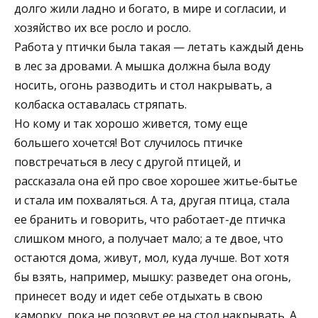
долго жили ладно и богато, в мире и согласии, и
хозяйство их все росло и росло.
Работа у птички была такая — летать каждый день
в лес за дровами. А мышка должна была воду
носить, огонь разводить и стол накрывать, а
колбаска оставалась стряпать.
Но кому и так хорошо живется, тому еще
большего хочется! Вот случилось птичке
повстречаться в лесу с другой птицей, и
рассказала она ей про свое хорошее житье-бытье
и стала им похваляться. А та, другая птица, стала
ее бранить и говорить, что работает-де птичка
слишком много, а получает мало; а те двое, что
остаются дома, живут, мол, куда лучше. Вот хотя
бы взять, например, мышку: разведет она огонь,
принесет воду и идет себе отдыхать в свою
каморку, пока не позовут ее на стол накрывать. А