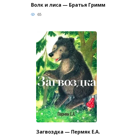
Волк и лиса — Братья Гримм
65
Загвоздка — Пермяк Е.А.