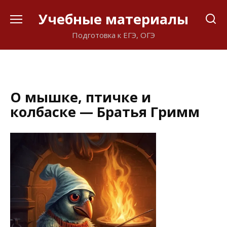
Перейти
Учебные материалы
к
содержанию
Подготовка к ЕГЭ, ОГЭ
О мышке, птичке и
колбаске — Братья Гримм