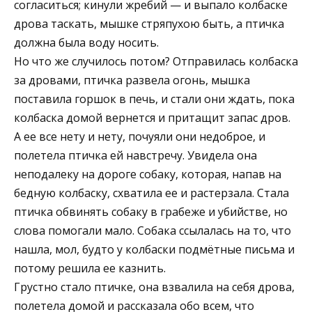
согласиться; кинули жребий — и выпало колбаске
дрова таскать, мышке стряпухою быть, а птичка
должна была воду носить.
Но что же случилось потом? Отправилась колбаска
за дровами, птичка развела огонь, мышка
поставила горшок в печь, и стали они ждать, пока
колбаска домой вернется и притащит запас дров.
А ее все нету и нету, почуяли они недоброе, и
полетела птичка ей навстречу. Увидела она
неподалеку на дороге собаку, которая, напав на
бедную колбаску, схватила ее и растерзала. Стала
птичка обвинять собаку в грабеже и убийстве, но
слова помогали мало. Собака ссылалась на то, что
нашла, мол, будто у колбаски подмётные письма и
потому решила ее казнить.
Грустно стало птичке, она взвалила на себя дрова,
полетела домой и рассказала обо всем, что