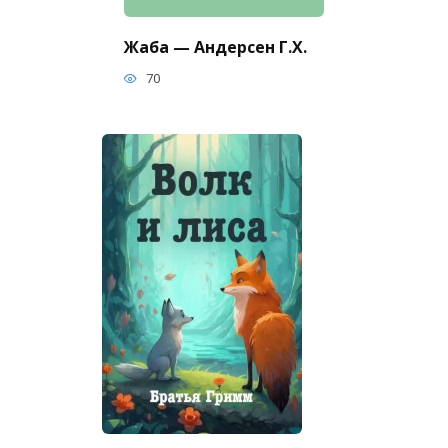
Жаба — Андерсен Г.Х.
70