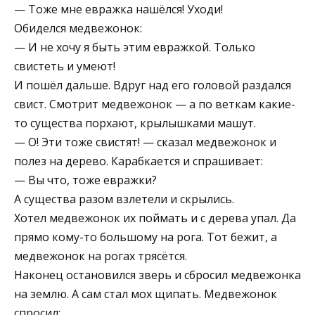
— Тоже мне евражка нашёлся! Уходи!
Обиделся медвежонок:
— И не хочу я быть этим евражкой. Только
свистеть и умеют!
И пошёл дальше. Вдруг над его головой раздался
свист. Смотрит медвежонок — а по веткам какие-
то существа порхают, кры­лышками машут.
— О! Эти тоже свистят! — сказал медвежонок и
полез на дерево. Карабкается и спрашивает:
— Вы что, тоже евражки?
А существа разом взлетели и скрылись.
Хотел медвежонок их поймать и с дере­ва упал. Да
прямо кому-то боль­шому на рога. Тот бежит, а
мед­вежонок на рогах трясётся.
Наконец остановился зверь и сбросил медвежонка
на зем­лю. А сам стал мох щипать. Мед­вежонок
спросил: