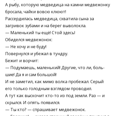
А рыбу, которую медведица на камни мед­вежонку
бросала, чайки вовсю клюют!
Рассердилась медведица, схватила сына за
загривок зубами и на берег выволокла.
— Маленький ты ещё! Стой здесь!
Обиделся медвежонок:
— Не хочу и не буду!
Повернулся и убежал в тундру.
Бежит и ворчит:
— Подумаешь, маленький! Дру­гие, что ли, боль­
шие! Да я и сам большой!
И не заметил, как мимо волка пробежал. Серый
его только голод­ным взглядом проводил.
А тут как выскочит кто-то из под земли. Раз — и
скрылся. И опять появился.
— Ты кто? — спрашивает медвежонок.