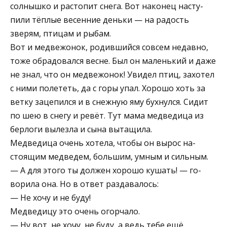
солнышко и растопит снега. Вот наконец насту­
пили тёплые весенние деньки — на радость
зверям, птицам и рыбам.
Вот и медвежонок, родившийся совсем недавно,
тоже обрадовался весне. Был он маленький и даже
не знал, что он медве­жонок! Увидел птиц, захотел
с ними поле­теть, да с горы упал. Хорошо хоть за
ветку зацепился и в снежную яму бухнулся. Си­дит
по шею в снегу и ревёт. Тут мама медведица из
бер­логи вылезла и сына выта­щила.
Медведица очень хотела, чтобы он вырос на­
стоящим медведем, большим, умным и сильным.
— А для этого ты должен хорошо кушать! — го­
ворила она. Но в ответ раздавалось:
— Не хочу и не буду!
Медведицу это очень огорчало.
— Ну вот, не хочу, не буду, а ведь тебе ещё