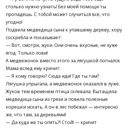
столько нужно узнать! Без моей помощи ты
пропадёшь. С тобой может случиться всё, что
угодно!
Подвела медведица сына к упав­шему дереву, кору
соскребла и по­казывает:
— Вот, смотри, жуки. Они очень вкусные, не хуже
ягод. Только лови!
А медвежонок вместо этого за лягушкой погнался.
Мама вслед ему кричит:
— Я кому говорю? Сюда иди! Где ты там?
Лягушка упрыгала, а медвежонок оказался в луже.
Жуков тем временем птица скле­вала. Вытащила
медведица сына из грязи и повела полезные
корешки искать. А он в лес побежал — интересно
же, что там, за де­ревьями!
— Да куда же ты опять?! Стой! — кричит