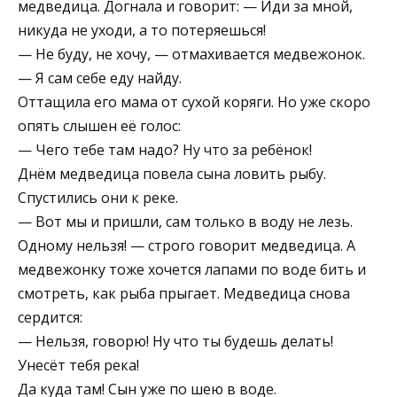
медведица. Догнала и гово­рит: — Иди за мной,
никуда не уходи, а то потеряешься!
— Не буду, не хочу, — отмахи­вается медвежонок.
— Я сам себе еду найду.
Оттащила его мама от сухой коряги. Но уже ско­ро
опять слышен её голос:
— Чего тебе там надо? Ну что за ребёнок!
Днём медведица повела сына ловить рыбу.
Спустились они к реке.
— Вот мы и пришли, сам только в воду не лезь.
Одному нельзя! — строго говорит медведица. А
медвежонку то­же хочется лапами по воде бить и
смотреть, как рыба прыгает. Медведица снова
сердится:
— Нельзя, говорю! Ну что ты будешь делать!
Унесёт тебя река!
Да куда там! Сын уже по шею в воде.