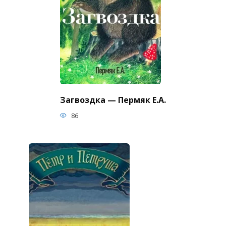
Загвоздка — Пермяк Е.А.
86