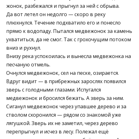
жонок, разбежался и прыгнул за ней с обрыва.
Да вот летел он недолго — скоро в реку
плюхнулся. Течение подхвати­ло его и понесло
прямо к водопаду. Пытался медвежонок за камень
ухватиться, да не смог. Так с гро­хочущим потоком
вниз и рухнул.
Внизу река успокоилась и вы­несла медвежонка на
песчаную отмель.
Очнулся медвежонок, сел на пес­ке, озирается.
Вдруг видит — в при­брежных зарослях появился
зверь с голодными глазами. Испугался
медвежонок и бросился бежать. А зверь за ним.
Сиганул медвежонок через упавшее дерево и за
стволом схоронился — ря­дом со знакомой уже
лягушкой. Зверь их не заметил, через дерево
перепрыгнул и исчез в лесу. Полежал ещё