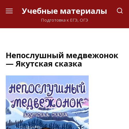
Перейти
Учебные материалы
к
содержанию
Подготовка к ЕГЭ, ОГЭ
Непослушный медвежонок
— Якутская сказка