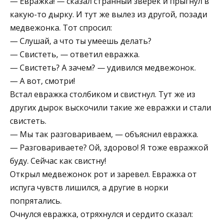
— Евражка! — сказал странный зве­рёк и прыгнул в
какую-то дырку. И тут же вылез из другой, поза­ди
медвежонка. Тот спро­сил:
— Слушай, а что ты умеешь делать?
— Свистеть, — от­ветил евражка.
— Свистеть? А зачем? — удивился медвежонок.
— А вот, смотри!
Встал евражка столбиком и свистнул. Тут же из
других дырок выскочили такие же евражки и стали
свистеть.
— Мы так разговариваем, — объяснил евражка.
— Разговариваете? Ой, здорово! Я тоже евражкой
буду. Сейчас как свистну!
Открыл медвежонок рот и заревел. Евражка от
испуга чувств лишился, а другие в норки
попрятались.
Очнулся евражка, отряхнулся и сердито сказал: