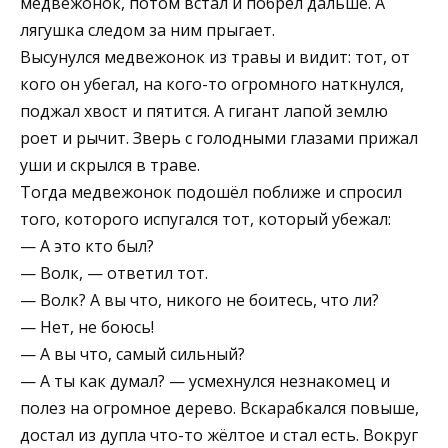
медвежонок, потом встал и побрёл дальше. А
лягушка следом за ним прыгает.
Высунулся медвежонок из травы и видит: тот, от
кого он убегал, на кого-то ог­ромного наткнулся,
поджал хвост и пятится. А гигант лапой землю
роет и рычит. Зверь с голодными глазами прижал
уши и скрылся в траве.
Тогда медвежонок подошёл поближе и спросил
того, которого испугался тот, который убежал:
— А это кто был?
— Волк, — ответил тот.
— Волк? А вы что, никого не боитесь, что ли?
— Нет, не боюсь!
— А вы что, самый сильный?
— А ты как думал? — усмехнулся незнакомец и
полез на огромное дерево. Вскарабкался повыше,
достал из дупла что-то жёлтое и стал есть. Вокруг