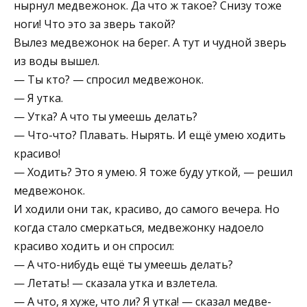
нырнул медвежонок. Да что ж такое? Снизу тоже
ноги! Что это за зверь такой?
Вылез медвежонок на берег. А тут и чуд­ной зверь
из воды вы­шел.
— Ты кто? — спросил медвежонок.
— Я утка.
— Утка? А что ты умеешь де­лать?
— Что-что? Плавать. Ны­рять. И ещё умею хо­дить
красиво!
— Ходить? Это я умею. Я тоже буду уткой, — решил
мед­вежонок.
И ходили они так, красиво, до самого вечера. Но
когда стало смеркаться, медвежонку надоело
красиво ходить и он спросил:
— А что-нибудь ещё ты умеешь делать?
— Летать! — сказала утка и взлетела.
— А что, я хуже, что ли? Я утка! — сказал медве­