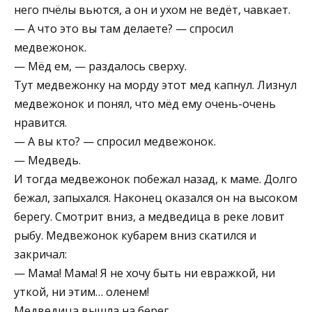
него пчёлы вьются, а он и ухом не ведёт, чавкает.
— А что это вы там делаете? — спросил
медвежонок.
— Мёд ем, — раздалось сверху.
Тут медвежонку на морду этот мед капнул. Лизнул
медвежонок и по­нял, что мёд ему очень-очень
нра­вится.
— А вы кто? — спросил медвежо­нок.
— Медведь.
И тогда медвежонок побежал назад, к маме. Долго
бежал, запыхался. Наконец оказался он на высоком
берегу. Смо­трит вниз, а медведица в реке ловит
рыбу. Медвежо­нок кубарем вниз скатился и
закричал:
— Мама! Мама! Я не хочу быть ни евражкой, ни
уткой, ни этим… оленем!
Медведица вышла на берег.