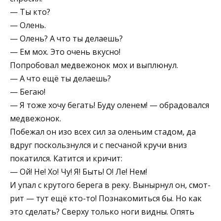
— Ты кто?
— Олень.
— Олень? А что ты делаешь?
— Ем мох. Это очень вкусно!
Попробовал медвежонок мох и выплюнул.
— А что ещё ты делаешь?
— Бегаю!
— Я тоже хочу бегать! Буду оле­нем! — обрадовал­ся
медвежонок.
Побежал он изо всех сил за оленьим стадом, да
вдруг поскользнулся и с песчаной кручи вниз
покатился. Ка­тится и кричит:
— Ой! Не! Хо! Чу! Я! Быть! О! Ле! Нем!
И упал с крутого берега в реку. Вынырнул он, смот­
рит — тут ещё кто-то! Познакомиться бы. Но как
это сделать? Сверху толь­ко ноги видны. Опять