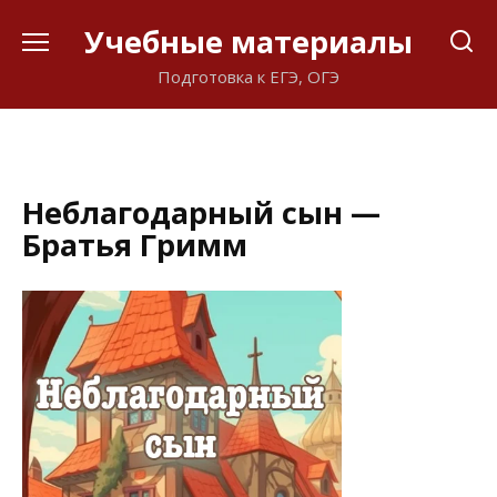
Перейти
Учебные материалы
к
содержанию
Подготовка к ЕГЭ, ОГЭ
Неблагодарный сын —
Братья Гримм