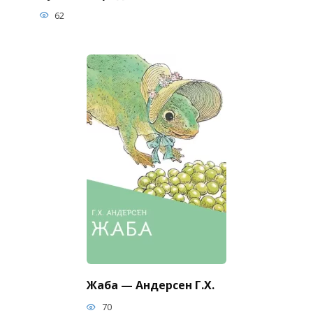
62
Жаба — Андерсен Г.Х.
70