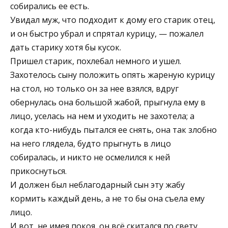
собирались ее есть.
Увидал муж, что подходит к дому его старик отец,
и он быстро убрал и спрятал курицу, — пожалел
дать старику хотя бы кусок.
Пришел старик, похлебал немного и ушел.
Захотелось сыну положить опять жареную курицу
на стол, но только он за нее взялся, вдруг
обернулась она большой жабой, прыгнула ему в
лицо, уселась на нем и уходить не захотела; а
когда кто-нибудь пытался ее снять, она так злобно
на него глядела, будто прыгнуть в лицо
собиралась, и никто не осмелился к ней
прикоснуться.
И должен был неблагодарный сын эту жабу
кормить каждый день, а не то бы она съела ему
лицо.
И вот, не имея покоя, он всё скитался по свету