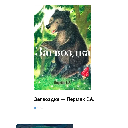
Загвоздка — Пермяк Е.А.
86