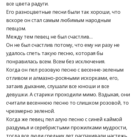
все цвета радуги.
Его разноцветные песни были так хороши, что
вскоре он стал самым любимым народным
певцом.
Между тем певец не был счастлив…
Он не был счастлив потому, что ему ни разу не
удалось спеть такую песню, которая бы
понравилась всем. Всем без исключения.
Когда он пел розовую песню с весенне-зеленым
отливом и алмазно-росяными искорками, его,
затаив дыхание, слушали все юноши и все
девушки. А старики проходили мимо. Вздыхая, они
считали весеннюю песню то слишком розовой, то
чрезмерно зеленой.
Когда же певец пел алую песню с синей каймой
раздумья и серебристыми прожилками мудрости,
тогда все люди средних лет распахивали настежь