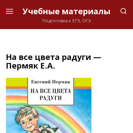
Перейти
Учебные материалы
к
содержанию
Подготовка к ЕГЭ, ОГЭ
На все цвета радуги —
Пермяк Е.А.