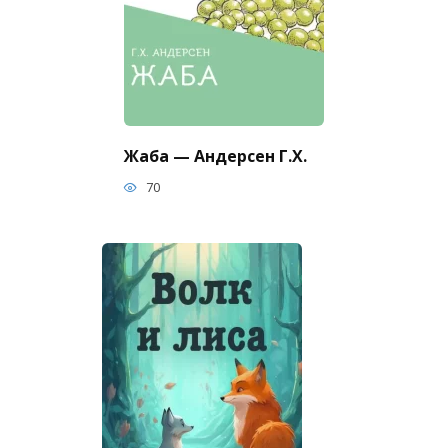
Жаба — Андерсен Г.Х.
70