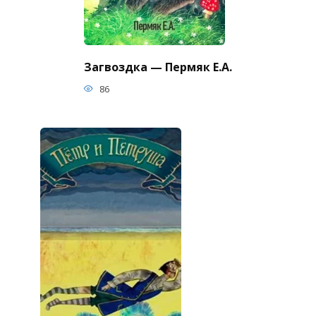
Загвоздка — Пермяк Е.А.
86