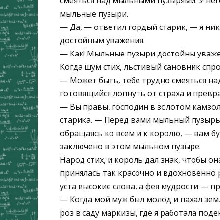
смеяться над мыльными пузырями. У него
мыльные пузыри.
— Да, — ответил гордый старик, — я ник
достойным уважения.
— Как! Мыльные пузыри достойны уважен
Когда шум стих, льстивый сановник спро
— Может быть, тебе трудно смеяться на
готовящийся лопнуть от страха и превра
— Вы правы, господин в золотом камзол
старика. — Перед вами мыльный пузырь. 
обращаясь ко всем и к королю, — вам буд
заключено в этом мыльном пузыре.
Народ стих, и король дал знак, чтобы о
принялась так красочно и вдохновенно 
уста высокие слова, а фея мудрости — пр
— Когда мой муж был молод и пахал зем
роз в саду маркизы, где я работала поде