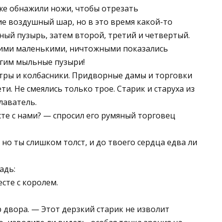
же обнажили ножи, чтобы отрезать
 воздушный шар, но в это время какой-то
ый пузырь, затем второй, третий и четвертый.
кими маленькими, ничтожными показались
угим мыльные пузыри!
стры и колбасники. Придворные дамы и торговки
ти. Не смеялись только трое. Старик и старуха из
лаватель.
сте с нами? — спросил его румяный торговец
 но ты слишком толст, и до твоего сердца едва ли
адь:
сте с королем.
двора. — Этот дерзкий старик не изволит