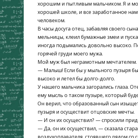
хорошим и пытливым мальчиком. Я и мой
хорошей школе, и все заработанное нам
человеком.
В часы досуга отец, забавляя своего сы
мельницы, клеил бумажные змеи и пуск
иногда подымались довольно высоко. П
горячей груди моего мужа.
Мой муж был неграмотным мечтателем. И
— Малыш! Если бы у мыльного пузыря бы
высоко и летел бы долго-долго.
У нашего мальчика загорались глаза. От
ему мысль о таком пузыре, который буде
Он верил, что образованный сын изыще
пузыря и осуществит отцовские мечты.
— И он их осуществил? — спросили при
— Да, он их осуществил, — сказала стар
воздухоплавателя, стоявшего рядом со с