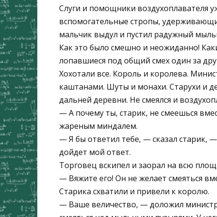
Слуги и помощники воздухоплавателя у
вспомогательные стропы, удерживающие
мальчик выдул и пустил радужный мыльн
Как это было смешно и неожиданно! Ка
лопавшиеся под общий смех один за др
Хохотали все. Король и королева. Мини
каштанами. Шуты и монахи. Старухи и де
дальней деревни. Не смеялся и воздухоп
— А почему ты, старик, не смеешься вме
жареным миндалем.
— Я бы ответил тебе, — сказал старик, —
дойдет мой ответ.
Торговец вскипел и заорал на всю площ
— Вяжите его! Он не желает смеяться вме
Старика схватили и привели к королю.
— Ваше величество, — доложил министр 