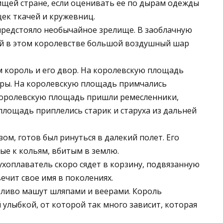
ищей стране, если оценивать ее по дырам одежды
ек ткачей и кружевниц.
предстояло необычайное зрелище. В заоблачную
ый в этом королевстве большой воздушный шар
 король и его двор. На королевскую площадь
ры. На королевскую площадь примчались
 королевскую площадь пришли ремесленники,
площадь приплелись старик и старуха из дальней
ом, готов был ринуться в далекий полет. Его
ые к кольям, вбитым в землю.
ухоплаватель скоро сядет в корзину, подвязанную
вечит свое имя в поколениях.
тливо машут шляпами и веерами. Король
 улыбкой, от которой так много зависит, которая