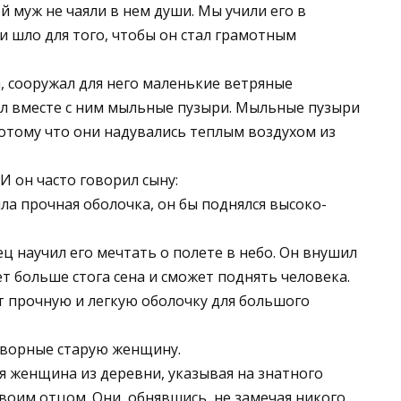
 муж не чаяли в нем души. Мы учили его в
и шло для того, чтобы он стал грамотным
на, сооружал для него маленькие ветряные
ал вместе с ним мыльные пузыри. Мыльные пузыри
отому что они надувались теплым воздухом из
 он часто говорил сыну:
ла прочная оболочка, он бы поднялся высоко-
ец научил его мечтать о полете в небо. Он внушил
т больше стога сена и сможет поднять человека.
т прочную и легкую оболочку для большого
дворные старую женщину.
ая женщина из деревни, указывая на знатного
воим отцом. Они, обнявшись, не замечая никого,