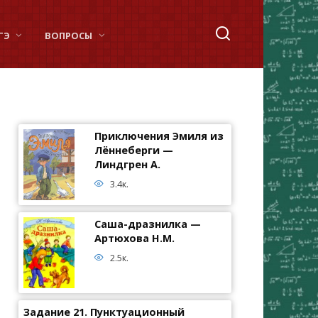
ГЭ
ВОПРОСЫ
Приключения Эмиля из
Лённеберги —
Линдгрен А.
3.4к.
Саша-дразнилка —
Артюхова Н.М.
2.5к.
Задание 21. Пунктуационный