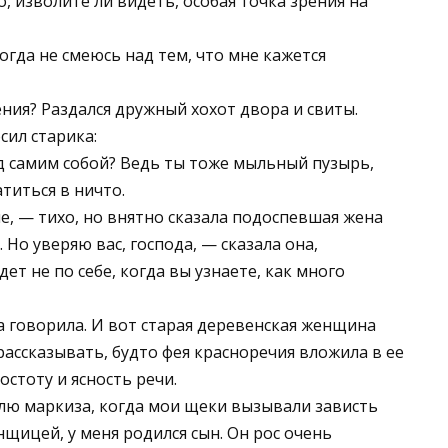
, изволите ли видеть, особая точка зрения на
огда не смеюсь над тем, что мне кажется
ия? Раздался дружный хохот двора и свиты.
сил старика:
д самим собой? Ведь ты тоже мыльный пузырь,
титься в ничто.
е, — тихо, но внятно сказала подоспевшая жена
Но уверяю вас, господа, — сказала она,
ет не по себе, когда вы узнаете, как много
на говорила. И вот старая деревенская женщина
рассказывать, будто фея красноречия вложила в ее
остоту и ясность речи.
лю маркиза, когда мои щеки вызывали зависть
нщицей, у меня родился сын. Он рос очень