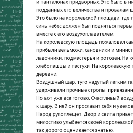
и панталонах придворных. Это было в н
подданных его величества и провалам щ
Это было на королевской площади, где 
синь небес должен был подняться перв
вместе с его воздухоплавателем.
На королевскую площадь пожаловал сам
прибыли вельможи, сановники и минист
лавочники, подмастерья и ротозеи. На
хлебопашцы и пастухи. На королевскую 
деревни.
Воздушный шар, туго надутый легким газ
удерживали прочные стропы, привязанн
Но вот уже все готово. Счастливый возд
к шару. В ней он прославит себя и увеко
Народ рукоплещет. Двор и свита приве
милостиво улыбается своей королевской
так дорого оценивается знатью.