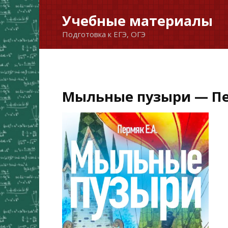
Перейти
Учебные материалы
к
Подготовка к ЕГЭ, ОГЭ
содержанию
Мыльные пузыри — Пе