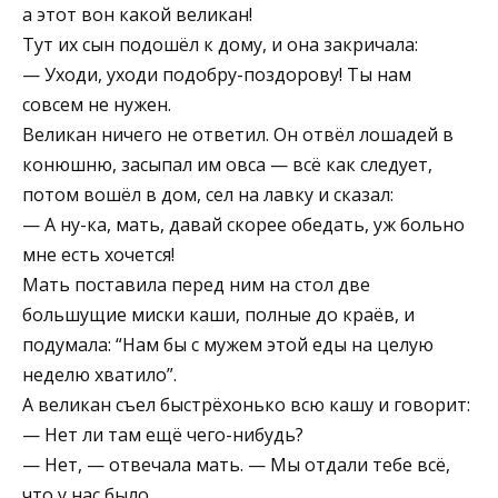
а этот вон какой великан!
Тут их сын подошёл к дому, и она закричала:
— Уходи, уходи подобру-поздорову! Ты нам
совсем не нужен.
Великан ничего не ответил. Он отвёл лошадей в
конюшню, засыпал им овса — всё как следует,
потом вошёл в дом, сел на лавку и сказал:
— А ну-ка, мать, давай скорее обедать, уж больно
мне есть хочется!
Мать поставила перед ним на стол две
большущие миски каши, полные до краёв, и
подумала: “Нам бы с мужем этой еды на целую
неделю хватило”.
А великан съел быстрёхонько всю кашу и говорит:
— Нет ли там ещё чего-нибудь?
— Нет, — отвечала мать. — Мы отдали тебе всё,
что у нас было.