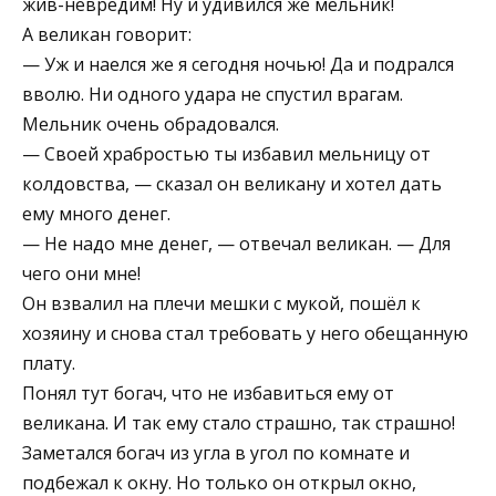
жив-невредим! Ну и удивился же мельник!
А великан говорит:
— Уж и наелся же я сегодня ночью! Да и подрался
вволю. Ни одного удара не спустил врагам.
Мельник очень обрадовался.
— Своей храбростью ты избавил мельницу от
колдовства, — сказал он великану и хотел дать
ему много денег.
— Не надо мне денег, — отвечал великан. — Для
чего они мне!
Он взвалил на плечи мешки с мукой, пошёл к
хозяину и снова стал требовать у него обещанную
плату.
Понял тут богач, что не избавиться ему от
великана. И так ему стало страшно, так страшно!
Заметался богач из угла в угол по комнате и
подбежал к окну. Но только он открыл окно,