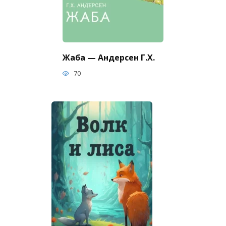
Жаба — Андерсен Г.Х.
70