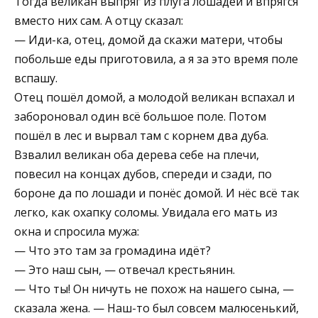
Тогда великан выпряг из плуга лошадей и впрягся
вместо них сам. А отцу сказал:
— Иди-ка, отец, домой да скажи матери, чтобы
побольше еды приготовила, а я за это время поле
вспашу.
Отец пошёл домой, а молодой великан вспахал и
забороновал один всё большое поле. Потом
пошёл в лес и вырвал там с корнем два дуба.
Взвалил великан оба дерева себе на плечи,
повесил на концах дубов, спереди и сзади, по
бороне да по лошади и понёс домой. И нёс всё так
легко, как охапку соломы. Увидала его мать из
окна и спросила мужа:
— Что это там за громадина идёт?
— Это наш сын, — отвечал крестьянин.
— Что ты! Он ничуть не похож на нашего сына, —
сказала жена. — Наш-то был совсем малюсенький,