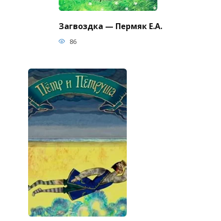
Загвоздка — Пермяк Е.А.
86