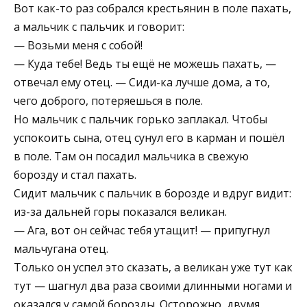
Вот как-то раз собрался крестьянин в поле пахать,
а мальчик с пальчик и говорит:
— Возьми меня с собой!
— Куда тебе! Ведь ты ещё не можешь пахать, —
отвечал ему отец. — Сиди-ка лучше дома, а то,
чего доброго, потеряешься в поле.
Но мальчик с пальчик горько заплакал. Чтобы
успокоить сына, отец сунул его в карман и пошёл
в поле. Там он посадил мальчика в свежую
борозду и стал пахать.
Сидит мальчик с пальчик в борозде и вдруг видит:
из-за дальней горы показался великан.
— Ага, вот он сейчас тебя утащит! — припугнул
мальчугана отец.
Только он успел это сказать, а великан уже тут как
тут — шагнул два раза своими длинными ногами и
оказался у самой борозды. Осторожно, двумя