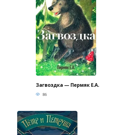
Загвоздка — Пермяк Е.А.
86