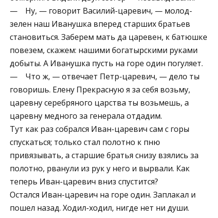
— Ну, — говорит Василий-царевич, — молод-
зелен наш Иванушка вперед старших братьев
становиться. Заберем мать да царевен, к батюшке
повезем, скажем: нашими богатырскими руками
добыты. А Иванушка пусть на горе один погуляет.
— Что ж, — отвечает Петр-царевич, — дело ты
говоришь. Елену Прекрасную я за себя возьму,
царевну серебряного царства ты возьмешь, а
царевну медного за генерала отдадим.
Тут как раз собрался Иван-царевич сам с горы
спускаться; только стал полотно к пню
привязывать, а старшие братья снизу взялись за
полотно, рванули из рук у него и вырвали. Как
теперь Иван-царевич вниз спустится?
Остался Иван-царевич на горе один. Заплакал и
пошел назад. Ходил-ходил, нигде нет ни души.