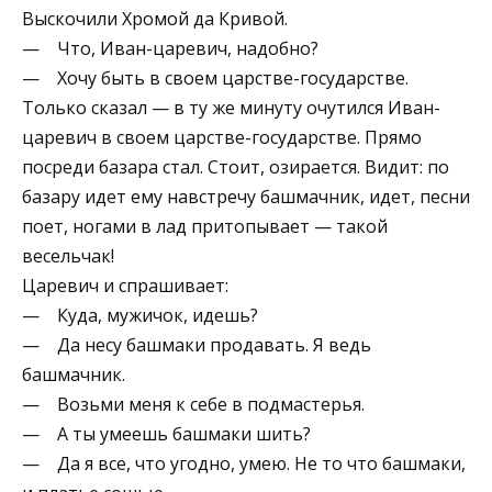
Выскочили Хромой да Кривой.
— Что, Иван-царевич, надобно?
— Хочу быть в своем царстве-государстве.
Только сказал — в ту же минуту очутился Иван-
царевич в своем царстве-государстве. Прямо
посреди базара стал. Стоит, озирается. Видит: по
базару идет ему навстречу башмачник, идет, песни
поет, ногами в лад притопывает — такой
весельчак!
Царевич и спрашивает:
— Куда, мужичок, идешь?
— Да несу башмаки продавать. Я ведь
башмачник.
— Возьми меня к себе в подмастерья.
— А ты умеешь башмаки шить?
— Да я все, что угодно, умею. Не то что башмаки,