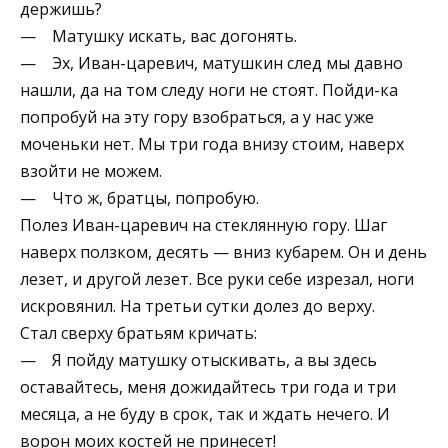
держишь?
— Матушку искать, вас догонять.
— Эх, Иван-царевич, матушкин след мы давно
нашли, да на том следу ноги не стоят. Пойди-ка
попробуй на эту гору взобраться, а у нас уже
моченьки нет. Мы три года внизу стоим, наверх
взойти не можем.
— Что ж, братцы, попробую.
Полез Иван-царевич на стеклянную гору. Шаг
наверх ползком, десять — вниз кубарем. Он и день
лезет, и другой лезет. Все руки себе изрезал, ноги
искровянил. На третьи сутки долез до верху.
Стал сверху братьям кричать:
— Я пойду матушку отыскивать, а вы здесь
оставайтесь, меня дожидайтесь три года и три
месяца, а не буду в срок, так и ждать нечего. И
ворон моих костей не принесет!