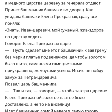
а медного царства царевну за генерала отдают.
Принес башмачник башмаки во дворец. Как
увидала башмаки Елена Прекрасная, сразу все
поняла:
«Знать, Иван-царевич, мой суженый, жив-здоров
по царству ходит».
Говорит Елена Прекрасная царю:
— Пусть сделает мне этот башмачник к завтрему
без мерки платье подвенечное, да чтобы золотом
было шито, каменьями самоцветными
приукрашено, жемчугами усеяно. Иначе не пойду
замуж за Петра-царевича.
Позвал царь башмачника.
— Так и так, — говорит, — чтобы завтра царевне
Елене Прекрасной золотое платье было
доставлено, а не то на виселицу!
Идет башмачник домой невесел, седую голову