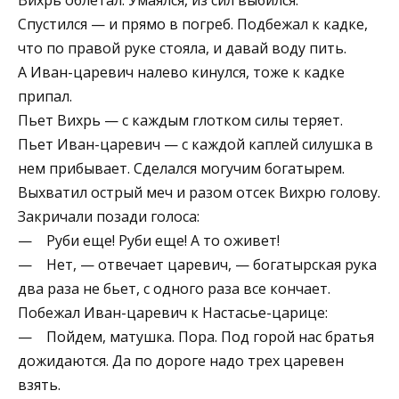
Спустился — и прямо в погреб. Подбежал к кадке,
что по правой руке стояла, и давай воду пить.
А Иван-царевич налево кинулся, тоже к кадке
припал.
Пьет Вихрь — с каждым глотком силы теряет.
Пьет Иван-царевич — с каждой каплей силушка в
нем прибывает. Сделался могучим богатырем.
Выхватил острый меч и разом отсек Вихрю голову.
Закричали позади голоса:
— Руби еще! Руби еще! А то оживет!
— Нет, — отвечает царевич, — богатырская рука
два раза не бьет, с одного раза все кончает.
Побежал Иван-царевич к Настасье-царице:
— Пойдем, матушка. Пора. Под горой нас братья
дожидаются. Да по дороге надо трех царевен
взять.