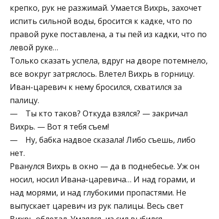
крепко, рук не разжимай. Умается Вихрь, захочет
испить сильной воды, бросится к кадке, что по
правой руке поставлена, а ты пей из кадки, что по
левой руке…
Только сказать успела, вдруг на дворе потемнело,
все вокруг затряслось. Влетел Вихрь в горницу.
Иван-царевич к нему бросился, схватился за
палицу.
— Ты кто таков? Откуда взялся? — закричал
Вихрь. — Вот я тебя съем!
— Ну, бабка надвое сказала! Либо съешь, либо
нет.
Рванулся Вихрь в окно — да в поднебесье. Уж он
носил, носил Ивана-царевича… И над горами, и
над морями, и над глубокими пропастями. Не
выпускает царевич из рук палицы. Весь свет
Вихрь облетал. Умаялся, из сил выбился.