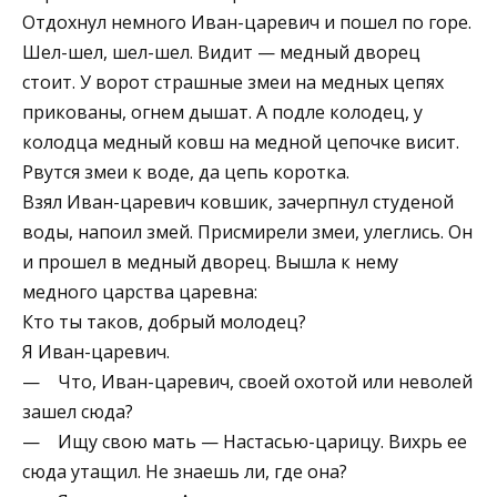
Отдохнул немного Иван-царевич и пошел по горе.
Шел-шел, шел-шел. Видит — медный дворец
стоит. У ворот страшные змеи на медных цепях
прикованы, огнем дышат. А подле колодец, у
колодца медный ковш на медной цепочке висит.
Рвутся змеи к воде, да цепь коротка.
Взял Иван-царевич ковшик, зачерпнул студеной
воды, напоил змей. Присмирели змеи, улеглись. Он
и прошел в медный дворец. Вышла к нему
медного царства царевна:
Кто ты таков, добрый молодец?
Я Иван-царевич.
— Что, Иван-царевич, своей охотой или неволей
зашел сюда?
— Ищу свою мать — Настасью-царицу. Вихрь ее
сюда утащил. Не знаешь ли, где она?