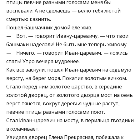
птицы певчие разными голосами меня бы
воспевали. А не сделаешь — велю тебя лютой
смертью казнить.
Пошел башмачник домой еле жив.
— Вот, — говорит Ивану-царевичу, — что твои
башмаки наделали! Не быть мне теперь живому.
— Ничего, — говорит Иван-царевич, — ложись
спать! Утро вечера мудренее.
Как все заснули, пошел Иван-царевич на седьмую
версту, на берег моря. Покатил золотым яичком.
Стало перед ним золотое царство, в середине
золотой дворец, от золотого дворца мост на семь
верст тянется, вокруг деревья чудные растут,
певчие птицы разными голосами поют.
Стал Иван-царевич на мосту, в перильца гвоздики
вколачивает.
Увидала дворец Елена Прекрасная, побежала к