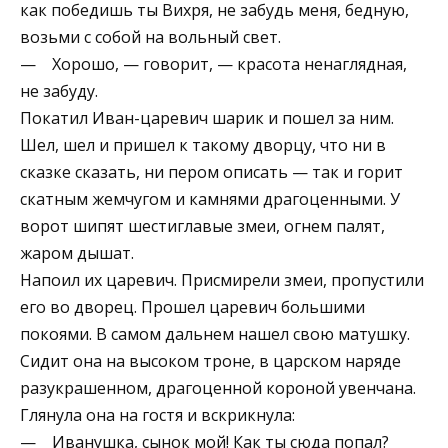
как победишь ты Вихря, не забудь меня, бедную,
возьми с собой на вольный свет.
— Хорошо, — говорит, — красота ненаглядная,
не забуду.
Покатил Иван-царевич шарик и пошел за ним.
Шел, шел и пришел к такому дворцу, что ни в
сказке сказать, ни пером описать — так и горит
скатным жемчугом и камнями драгоценными. У
ворот шипят шестиглавые змеи, огнем палят,
жаром дышат.
Напоил их царевич. Присмирели змеи, пропустили
его во дворец. Прошел царевич большими
покоями. В самом дальнем нашел свою матушку.
Сидит она на высоком троне, в царском наряде
разукрашенном, драгоценной короной увенчана.
Глянула она на гостя и вскрикнула:
— Иванушка, сынок мой! Как ты сюда попал?