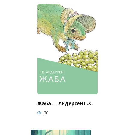
Жаба — Андерсен Г.Х.
70