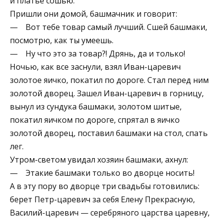
и платье сошью.
Пришли они домой, башмачник и говорит:
— Вот тебе товар самый лучший. Сшей башмаки,
посмотрю, как ты умеешь.
— Ну что это за товар?! Дрянь, да и только!
Ночью, как все заснули, взял Иван-царевич
золотое яичко, покатил по дороге. Стал перед ним
золотой дворец. Зашел Иван-царевич в горницу,
вынул из сундука башмаки, золотом шитые,
покатил яичком по дороге, спрятал в яичко
золотой дворец, поставил башмаки на стол, спать
лег.
Утром-светом увидал хозяин башмаки, ахнул:
— Этакие башмаки только во дворце носить!
А в эту пору во дворце три свадьбы готовились:
берет Петр-царевич за себя Елену Прекрасную,
Василий-царевич — серебряного царства царевну,