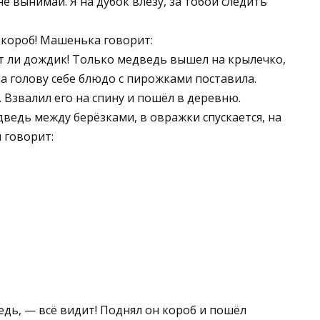
е вынимай. Я на дубок влезу, за тобой следить
 короб! Машенька говорит:
т ли дождик! Только медведь вышел на крылечко,
на голову себе блюдо с пирожками поставила.
 Взвалил его на спину и пошёл в деревню.
ведь между берёзками, в овражки спускается, на
 говорит:
едь, — всё видит! Поднял он короб и пошёл