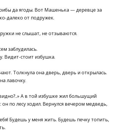
грибы да ягоды. Вот Машенька — деревце за
еко-далеко от подружек.
одружки не слышат, не отзываются.
сем заблудилась.
у. Видит-стоит избушка.
ают. Толкнула она дверь, дверь и открылась.
на лавочку.
видно?..» А в той избушке жил большущий
: он по лесу ходил. Вернулся вечером медведь,
ебя! Будешь у меня жить. Будешь печку топить,
ть.