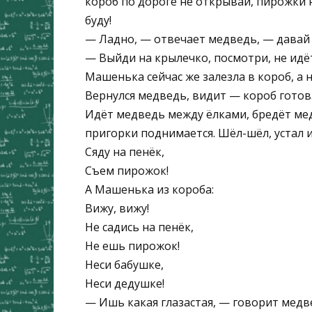
короб по дороге не открывай, пирожки н
буду!
— Ладно, — отвечает медведь, — давай
— Выйди на крылечко, посмотри, не идё
Машенька сейчас же залезла в короб, а 
Вернулся медведь, видит — короб готов.
Идёт медведь между ёлками, бредёт мед
пригорки поднимается. Шёл-шёл, устал и
Сяду на пенёк,
Съем пирожок!
А Машенька из короба:
Вижу, вижу!
Не садись на пенёк,
Не ешь пирожок!
Неси бабушке,
Неси дедушке!
— Ишь какая глазастая, — говорит медв