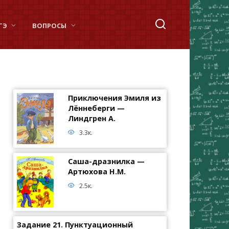
ГЭ
ВОПРОСЫ
Приключения Эмиля из
Лённеберги —
Линдгрен А.
3.3к.
Саша-дразнилка —
Артюхова Н.М.
2.5к.
Задание 21. Пунктуационный