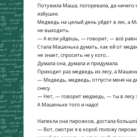
Потужила Маша, погоревала, да ничего 
избушке.
Медведь на целый день уйдёт в лес, а 
не выходить.
— А если уйдёшь, — говорит, — всё равн
Стала Машенька думать, как ей от медве
не знает, спросить не у кого…
Думала она, думала и придумала.
Приходит раз медведь из лесу, а Машень
— Медведь, медведь, отпусти меня на д
снесу.
— Нет, — говорит медведь, — ты в лесу з
А Машеньке того и надо!
Напекла она пирожков, достала большо
— Вот, смотри: я в короб положу пирожк