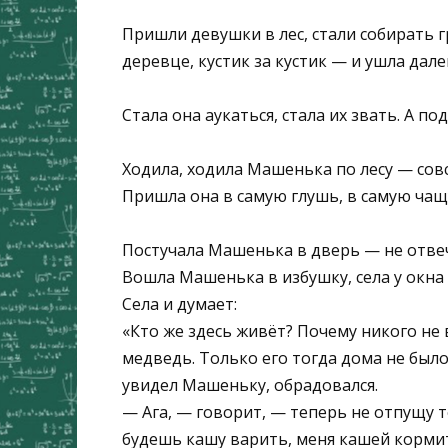
Пришли девушки в лес, стали собирать 
деревце, кустик за кустик — и ушла дал
Стала она аукаться, стала их звать. А п
Ходила, ходила Машенька по лесу — сов
Пришла она в самую глушь, в самую чащ
Постучала Машенька в дверь — не отвеч
Вошла Машенька в избушку, села у окна 
Села и думает:
«Кто же здесь живёт? Почему никого не 
медведь. Только его тогда дома не было
увидел Машеньку, обрадовался.
— Ага, — говорит, — теперь не отпущу т
будешь кашу варить, меня кашей корми