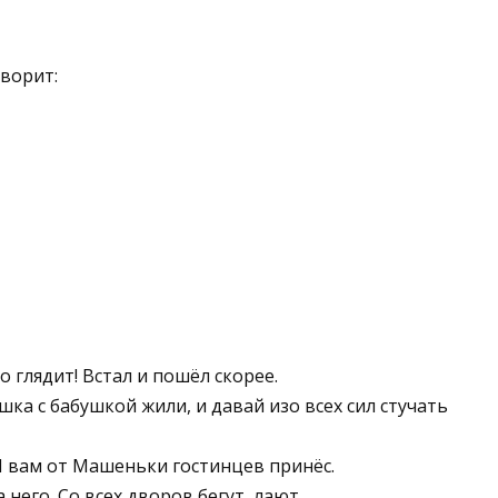
оворит:
о глядит! Встал и пошёл скорее.
ка с бабушкой жили, и давай изо всех сил стучать
 Я вам от Машеньки гостинцев принёс.
 него. Со всех дворов бегут, лают.