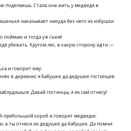
не поделаешь. Стала она жить у медведя в
Машеньке наказывает никуда без него из избушки
о поймаю и тогда уж съем!
дя убежать. Кругом лес, в какую сторону идти —
ка и говорит ему:
енёк в деревню: я бабушке да дедушке гостинцев
аблудишься. Давай гостинцы, я их сам отнесу!
й-пребольшой короб и говорит медведю:
и, а ты отнеси их дедушке да бабушке. Да помни: