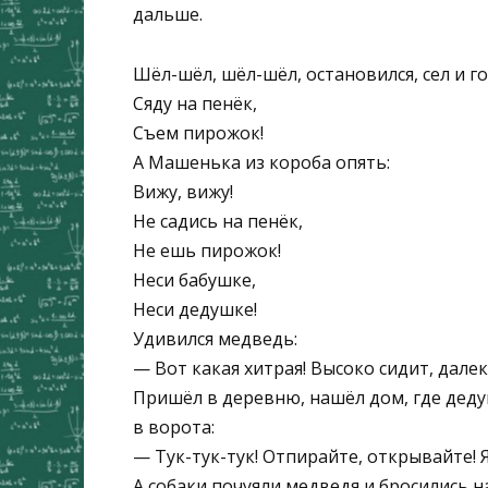
дальше.
Шёл-шёл, шёл-шёл, остановился, сел и г
Сяду на пенёк,
Съем пирожок!
А Машенька из короба опять:
Вижу, вижу!
Не садись на пенёк,
Не ешь пирожок!
Неси бабушке,
Неси дедушке!
Удивился медведь:
— Вот какая хитрая! Высоко сидит, далек
Пришёл в деревню, нашёл дом, где дедуш
в ворота:
— Тук-тук-тук! Отпирайте, открывайте!
А собаки почуяли медведя и бросились на