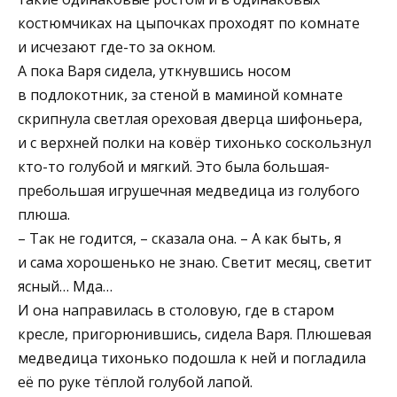
костюмчиках на цыпочках проходят по комнате
и исчезают где-то за окном.
А пока Варя сидела, уткнувшись носом
в подлокотник, за стеной в маминой комнате
скрипнула светлая ореховая дверца шифоньера,
и с верхней полки на ковёр тихонько соскользнул
кто-то голубой и мягкий. Это была большая-
пребольшая игрушечная медведица из голубого
плюша.
– Так не годится, – сказала она. – А как быть, я
и сама хорошенько не знаю. Светит месяц, светит
ясный… Мда…
И она направилась в столовую, где в старом
кресле, пригорюнившись, сидела Варя. Плюшевая
медведица тихонько подошла к ней и погладила
её по руке тёплой голубой лапой.