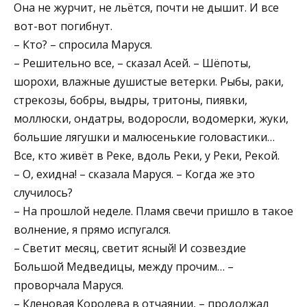
Она не журчит, не льётся, почти не дышит. И все
вот-вот погибнут.
– Кто? – спросила Маруся.
– Решительно все, – сказал Асей. – Шёпоты,
шорохи, влажные душистые ветерки. Рыбы, раки,
стрекозы, бобры, выдры, тритоны, пиявки,
моллюски, ондатры, водоросли, водомерки, жуки,
большие лягушки и малюсенькие головастики…
Все, кто живёт в Реке, вдоль Реки, у Реки, Рекой.
– О, ехидна! – сказала Маруся. – Когда же это
случилось?
– На прошлой неделе. Пламя свечи пришло в такое
волнение, я прямо испугался.
– Светит месяц, светит ясный! И созвездие
Большой Медведицы, между прочим… –
проворчала Маруся.
– Кленовая Королева в отчаянии, – продолжал