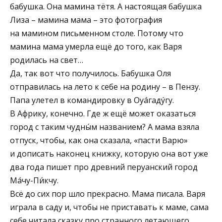
бабушка. Она мамина тётя. А настоящая бабушка
Лиза – мамина мама – это фотография
на мамином письменном столе. Потому что
мамина мама умерла ещё до того, как Варя
родилась на свет…
Да, так вот что получилось. Бабушка Оля
отправилась на лето к себе на родину – в Пензу.
Папа улетел в командировку в Оуáгадýгу.
В Африку, конечно. Где ж ещё может оказаться
город с таким чудны́м названием? А мама взяла
отпуск, чтобы, как она сказала, «пасти Варю»
и дописать наконец книжку, которую она вот уже
два года пишет про древний перуанский город
Ма́чу-Пи́кчу.
Всё до сих пор шло прекрасно. Мама писала. Варя
играла в саду и, чтобы не приставать к маме, сама
себе читала сказку про странного летающего