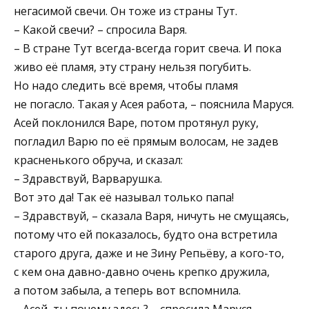
негасимой свечи. Он тоже из страны Тут.
– Какой свечи? – спросила Варя.
– В стране Тут всегда-всегда горит свеча. И пока
живо её пламя, эту страну нельзя погубить.
Но надо следить всё время, чтобы пламя
не погасло. Такая у Асея работа, – пояснила Маруся.
Асей поклонился Варе, потом протянул руку,
погладил Варю по её прямым волосам, не задев
красненького обруча, и сказал:
– Здравствуй, Варварушка.
Вот это да! Так её называл только папа!
– Здравствуй, – сказала Варя, ничуть не смущаясь,
потому что ей показалось, будто она встретила
старого друга, даже и не Зину Репьёву, а кого-то,
с кем она давно-давно очень крепко дружила,
а потом забыла, а теперь вот вспомнила.
– Асей, ты почему здесь? – спросила Маруся.