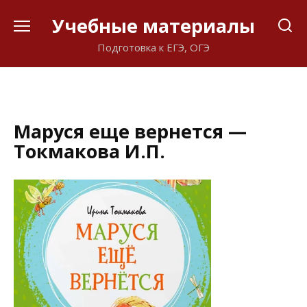
Перейти
Учебные материалы
к
содержанию
Подготовка к ЕГЭ, ОГЭ
Маруся еще вернется —
Токмакова И.П.