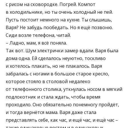
с рисом на сковородке. Погрей. Компот
в холодильнике, но ты очень холодный не пей.
Пусть постоит немного на кухне. Ты слышишь,
Варя? Не забудь пообедать. Но я ещё позвоню.
Сиди возле телефона, читай.
– Ладно, мам, я всё поняла.
Так вот. Шум электрички замер вдали. Варя была
дома одна. Ей сделалось неуютно, тоскливо
и хотелось плакать, но не плакалось. Варя
забралась с ногами в большое старое кресло,
которое стояло в столовой недалеко
от телефонного столика, уткнулась носом в мягкий
подлокотник и стала ждать, чтобы время
проходило. Оно обязательно понемногу пройдёт,
и тогда вернётся мама. Варя даже стала
представлять себе, как час, и ещё час, и ещё час –
такие одинаковые ростом и в одинаковых