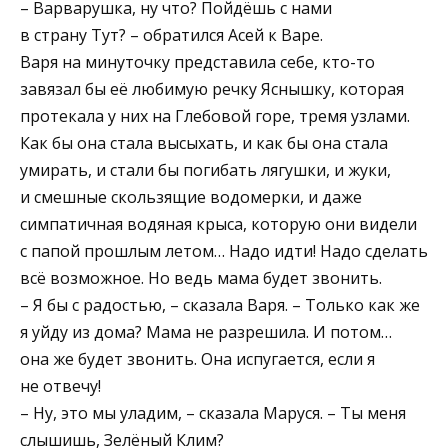
– Варварушка, ну что? Пойдёшь с нами
в страну Тут? – обратился Асей к Варе.
Варя на минуточку представила себе, кто-то
завязал бы её любимую речку Яснышку, которая
протекала у них на Глебовой горе, тремя узлами.
Как бы она стала высыхать, и как бы она стала
умирать, и стали бы погибать лягушки, и жуки,
и смешные скользящие водомерки, и даже
симпатичная водяная крыса, которую они видели
с папой прошлым летом… Надо идти! Надо сделать
всё возможное. Но ведь мама будет звонить.
– Я бы с радостью, – сказала Варя. – Только как же
я уйду из дома? Мама не разрешила. И потом…
она же будет звонить. Она испугается, если я
не отвечу!
– Ну, это мы уладим, – сказала Маруся. – Ты меня
слышишь, Зелёный Клим?