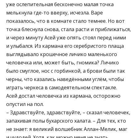
уже ослепительная бесконечно малая точка
мелькнула где-то вверху, исчезла. Варе
показалось, что в комнате стало темнее. Но вот
точка блеснула снова, стала расти и приближаться,
и через минуту Асей уже опять стоял перед ними
и улыбался. Из кармана его серебристого плаща
выглядывало крошечное личико маленького
человечка или, может быть, гномика? Личико
было смуглое, нос с горбинкой, а брови были так
черны, что казались наведёнными углём, чтобы
играть черкеса в самодеятельном спектакле.
Асей достал человечка из кармана, осторожно
опустил на пол.
– Здравствуйте, здравствуйте, – сказал человечек,
запахивая полы бухарского халата. – Для тех, кто
не знает: я великий волшебник Аллан-Мелик, маг
и чудодей. Хотя, как можно меня не знать,