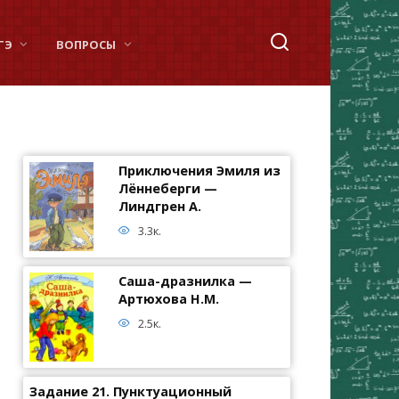
ГЭ
ВОПРОСЫ
Приключения Эмиля из
Лённеберги —
Линдгрен А.
3.3к.
Саша-дразнилка —
Артюхова Н.М.
2.5к.
Задание 21. Пунктуационный