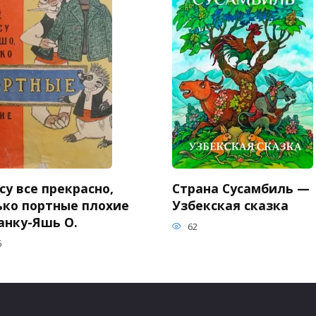
су все прекрасно,
Страна Сусамбиль —
ько портные плохие
Узбекская сказка
анку-Яшь О.
62
6