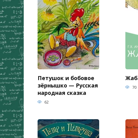
Петушок и бобовое
Жаба
зёрнышко — Русская
70
народная сказка
62