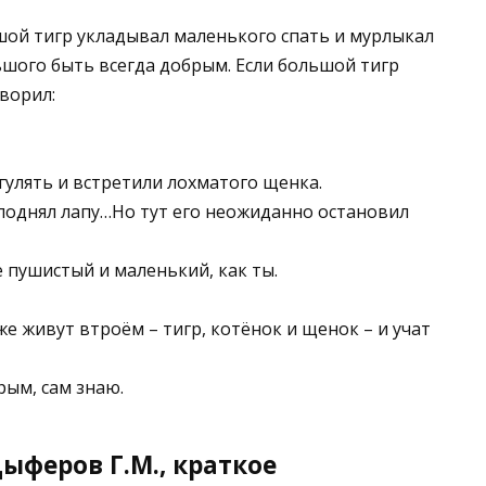
шой тигр укладывал маленького спать и мурлыкал
ьшого быть всегда добрым. Если большой тигр
оворил:
гулять и встретили лохматого щенка.
 поднял лапу…Но тут его неожиданно остановил
е пушистый и маленький, как ты.
же живут втроём – тигр, котёнок и щенок – и учат
рым, сам знаю.
ыферов Г.М., краткое