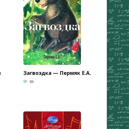
я
Загвоздка — Пермяк Е.А.
86