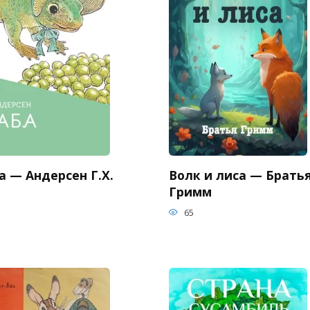
 — Андерсен Г.Х.
Волк и лиса — Брать
Гримм
65