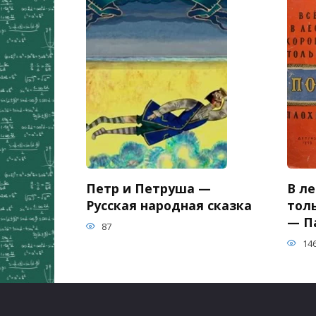
Петр и Петруша —
В ле
Русская народная сказка
тол
— П
87
14