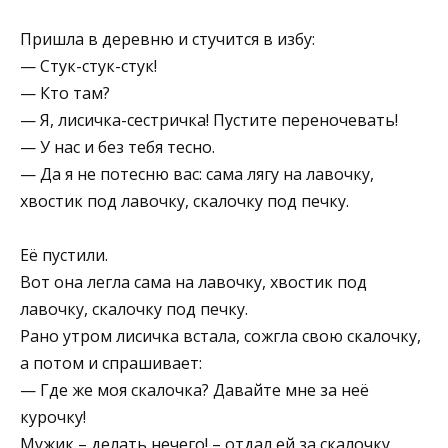
Пришла в деревню и стучится в избу:
— Стук-стук-стук!
— Кто там?
— Я, лисичка-сестричка! Пустите переночевать!
— У нас и без тебя тесно.
— Да я не потесню вас: сама лягу на лавочку,
хвостик под лавочку, скалочку под печку.
Её пустили.
Вот она легла сама на лавочку, хвостик под
лавочку, скалочку под печку.
Рано утром лисичка встала, сожгла свою скалочку,
а потом и спрашивает:
— Где же моя скалочка? Давайте мне за неё
курочку!
Мужик – делать нечего! – отдал ей за скалочку