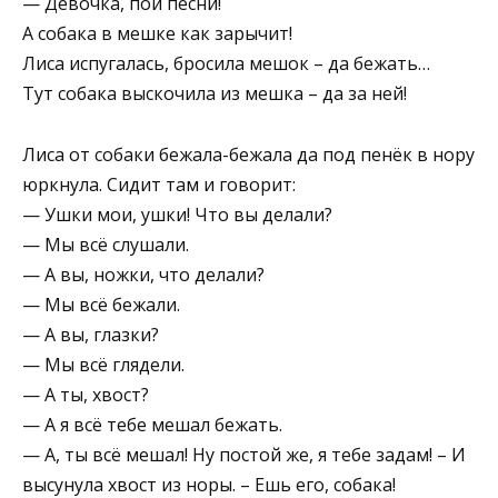
— Девочка, пой песни!
А собака в мешке как зарычит!
Лиса испугалась, бросила мешок – да бежать…
Тут собака выскочила из мешка – да за ней!
Лиса от собаки бежала-бежала да под пенёк в нору
юркнула. Сидит там и говорит:
— Ушки мои, ушки! Что вы делали?
— Мы всё слушали.
— А вы, ножки, что делали?
— Мы всё бежали.
— А вы, глазки?
— Мы всё глядели.
— А ты, хвост?
— А я всё тебе мешал бежать.
— А, ты всё мешал! Ну постой же, я тебе задам! – И
высунула хвост из норы. – Ешь его, собака!