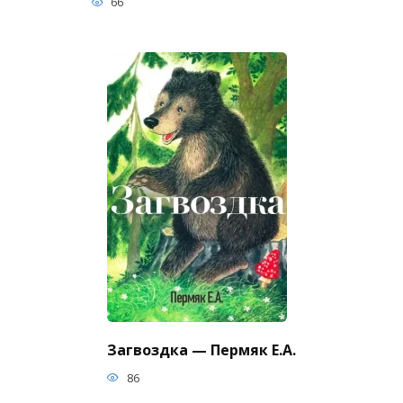
66
Загвоздка — Пермяк Е.А.
86