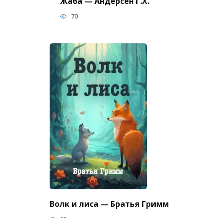
Жаба — Андерсен Г.Х.
70
Волк и лиса — Братья Гримм