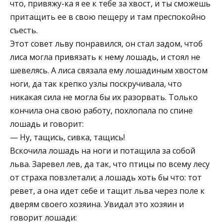
что, привяжу-ка я ее к тебе за хвост, и ты сможешь
притащить ее в свою пещеру и там преспокойно
съесть.
Этот совет льву понравился, он стал задом, чтоб
лиса могла привязать к нему лошадь, и стоял не
шевелясь. А лиса связала ему лошадиным хвостом
ноги, да так крепко узлы поскручивала, что
никакая сила не могла бы их разорвать. Только
кончила она свою работу, похлопала по спине
лошадь и говорит:
— Ну, тащись, сивка, тащись!
Вскочила лошадь на ноги и потащила за собой
льва. Заревел лев, да так, что птицы по всему лесу
от страха повзлетали; а лошадь хоть бы что: тот
ревет, а она идет себе и тащит льва через поле к
дверям своего хозяина. Увидал это хозяин и
говорит лошади: