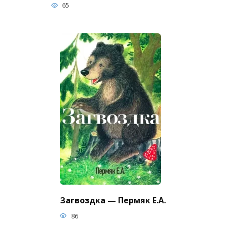
65
Загвоздка — Пермяк Е.А.
86