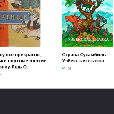
су все прекрасно,
Страна Сусамбиль —
ько портные плохие
Узбекская сказка
анку-Яшь О.
62
6