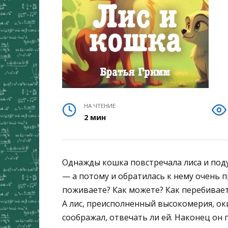
НА ЧТЕНИЕ
2 мин
Однажды кошка повстречала лиса и поду
— а потому и обратилась к нему очень п
поживаете? Как можете? Как перебивае
А лис, преисполненный высокомерия, оки
соображал, отвечать ли ей. Наконец он п