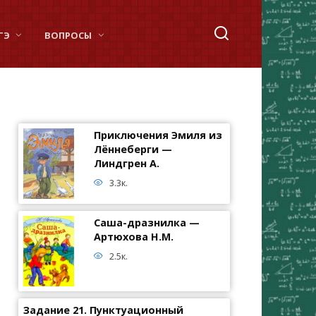
ГЭ
ВОПРОСЫ
Приключения Эмиля из
Лённеберги —
Линдгрен А.
3.3к.
Саша-дразнилка —
Артюхова Н.М.
2.5к.
Задание 21. Пунктуационный