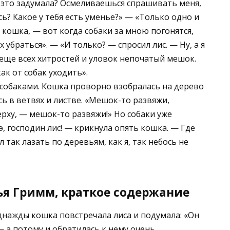
 это задумала? Осмеливаешься спрашивать меня,
сь? Какое у тебя есть уменье?» — «Только одно и
 кошка, — вот когда собаки за мною погонятся,
 убраться». — «И только? — спросил лис. — Ну, а я
я еще всех хитростей и уловок непочатый мешок.
ак от собак уходить».
 собаками. Кошка проворно взобралась на дерево
сь в ветвях и листве. «Мешок-то развяжи,
ерху, — мешок-то развяжи!» Но собаки уже
э, господин лис! — крикнула опять кошка. — Где
 так лазать по деревьям, как я, так небось не
ья Гримм, краткое содержание
днажды кошка повстречала лиса и подумала: «Он
— а потому и обратилась к нему очень