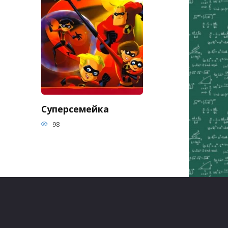
Суперсемейка
98