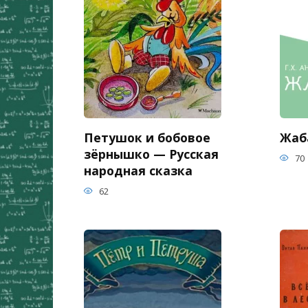
Петушок и бобовое
Жаба
зёрнышко — Русская
70
народная сказка
62