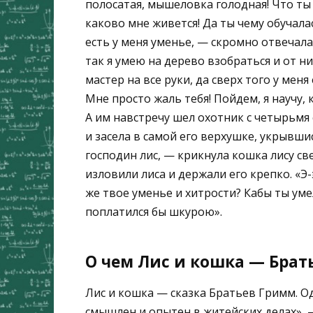
полосатая, мышеловка голодная! Что ты
каково мне живется! Да ты чему обучала
есть у меня уменье, — скромно отвечала
так я умею на дерево взобраться и от них
мастер на все руки, да сверх того у мен
Мне просто жаль тебя! Пойдем, я научу, к
А им навстречу шел охотник с четырьмя
и засела в самой его верхушке, укрывши
господин лис, — крикнула кошка лису св
изловили лиса и держали его крепко. «Э-
же твое уменье и хитрости? Кабы ты умел
поплатился бы шкурою».
О чем Лис и кошка — Брат
Лис и кошка — сказка Братьев Гримм. О
смышлен и опытен в житейских делах», 