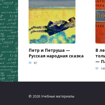
Петр и Петруша —
В ле
Русская народная сказка
тол
— П
87
14
© 2026 Учебные материалы