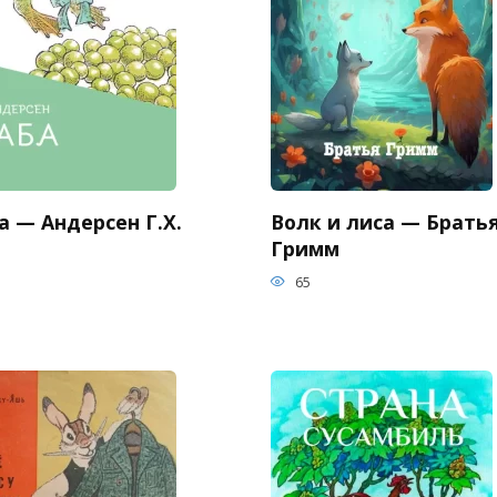
 — Андерсен Г.Х.
Волк и лиса — Брать
Гримм
65