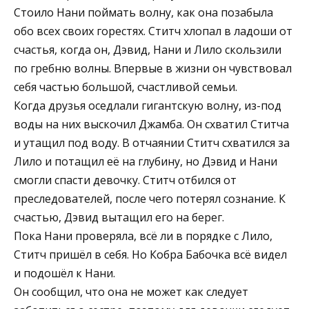
Стоило Нани поймать волну, как она позабыла
обо всех своих горестях. Ститч хлопал в ладоши от
счастья, когда он, Дэвид, Нани и Лило скользили
по гребню волны. Впервые в жизни он чувствовал
себя частью большой, счастливой семьи.
Когда друзья оседлали гигантскую волну, из-под
воды на них выскочил Джамба. Он схватил Ститча
и утащил под воду. В отчаянии Ститч схватился за
Лило и потащил её на глубину, но Дэвид и Нани
смогли спасти девочку. Ститч отбился от
преследователей, после чего потерял сознание. К
счастью, Дэвид вытащил его на берег.
Пока Нани проверяла, всё ли в порядке с Лило,
Ститч пришёл в себя. Но Кобра Бабочка всё видел
и подошёл к Нани.
Он сообщил, что она не может как следует