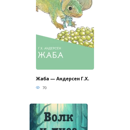
Жаба — Андерсен Г.Х.
70