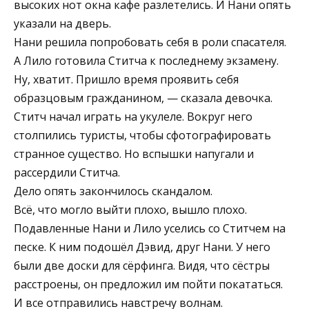
высоких нот окна кафе разлетелись. И Нани опять
указали на дверь.
Нани решила попробовать себя в роли спасателя.
А Лило готовила Ститча к последнему экзамену.
Ну, хватит. Пришло время проявить себя
образцовым гражданином, — сказала девочка.
Ститч начал играть на укулеле. Вокруг него
столпились туристы, чтобы сфотографировать
странное существо. Но вспышки напугали и
рассердили Ститча.
Дело опять закончилось скандалом.
Всё, что могло выйти плохо, вышло плохо.
Подавленные Нани и Лило уселись со Ститчем на
песке. К ним подошёл Дэвид, друг Нани. У него
были две доски для сёрфинга. Видя, что сёстры
расстроены, он предложил им пойти покататься.
И все отправились навстречу волнам.