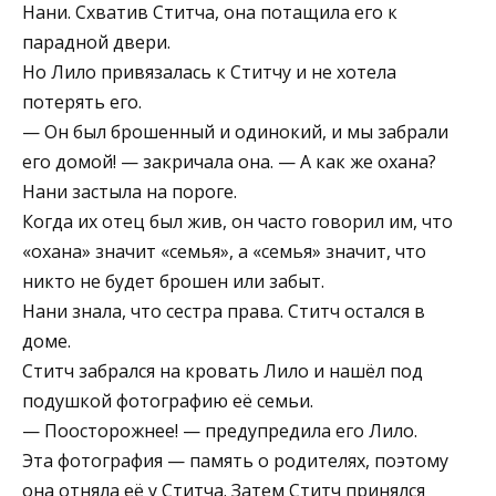
Нани. Схватив Ститча, она потащила его к
парадной двери.
Но Лило привязалась к Ститчу и не хотела
потерять его.
— Он был брошенный и одинокий, и мы забрали
его домой! — закричала она. — А как же охана?
Нани застыла на пороге.
Когда их отец был жив, он часто говорил им, что
«охана» значит «семья», а «семья» значит, что
никто не будет брошен или забыт.
Нани знала, что сестра права. Ститч остался в
доме.
Ститч забрался на кровать Лило и нашёл под
подушкой фотографию её семьи.
— Поосторожнее! — предупредила его Лило.
Эта фотография — память о родителях, поэтому
она отняла её у Ститча. Затем Ститч принялся