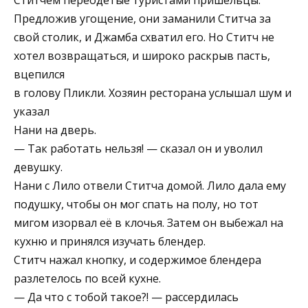
Ститчем переодетые туристами пришельцы.
Предложив угощение, они заманили Ститча за
свой столик, и Джамба схватил его. Но Ститч не
хотел возвращаться, и широко раскрыв пасть,
вцепился
в голову Пликли. Хозяин ресторана услышал шум и
указал
Нани на дверь.
— Так работать нельзя! — сказал он и уволил
девушку.
Нани с Лило отвели Ститча домой. Лило дала ему
подушку, чтобы он мог спать на полу, но тот
мигом изорвал её в клочья. Затем он выбежал на
кухню и принялся изучать блендер.
Ститч нажал кнопку, и содержимое блендера
разлетелось по всей кухне.
— Да что с тобой такое?! — рассердилась