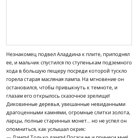
Незнакомец подвел Аладдина к плите, приподнял
ее, и мальчик спустился по ступенькам подземного
хода в большую пещеру посреди которой тускло
горела старая масляная лампа. На мгновение он
остановился, чтобы привыкнуть к темноте, и
глазам его открылось сказочное зрелище!
Диковинные деревья, увешанные невиданными
драгоценными камнями, огромные слитки золота,
ларцы, полные старинных монет… но не успел он
опомниться, как услышал окрик:
— Лампу! Только лампу! Погаси ее и принеси мне!