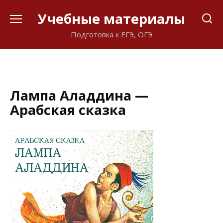
Перейти
Учебные материалы
к
содержанию
Подготовка к ЕГЭ, ОГЭ
Лампа Аладдина —
Арабская сказка