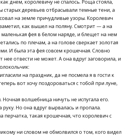
 как днем, королевичу не спалось. Роща стояла,
ы старых деревьев отбрасывали темные тени, а
исовал на земле причудливые узоры. Королевич
заметил, как вышел на поляну. Смотрит — а на
 маленькая фея в белом наряде, и блещет на нем
тались по плечам, а на голове сверкает золотая
и. И была эта фея совсем крошечная. Словно
т нее отвести не может. А она вдруг заговорила, и
колокольчик:
ласили на праздник, да не посмела я в гости к
теперь вот хочу поздороваться с тобой при луне,
. Ночная волшебница ничуть не испугала его.
 руку. Но она вдруг вырвалась и пропала.
а перчатка, такая крошечная, что королевич с
икому ни словом не обмолвился о том, кого видел