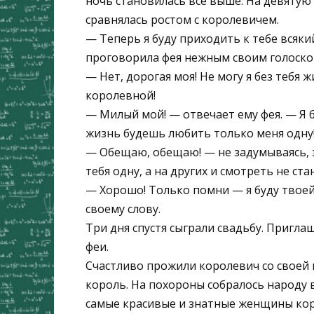
ночь становилась все выше. На девятую 
сравнялась ростом с королевичем.
— Теперь я буду приходить к тебе всяки
проговорила фея нежным своим голоско
— Нет, дорогая моя! Не могу я без тебя 
королевной!
— Милый мой! — отвечает ему фея. — Я 
жизнь будешь любить только меня одну
— Обещаю, обещаю! — не задумываясь, 
тебя одну, а на других и смотреть не стан
— Хорошо! Только помни — я буду твоей
своему слову.
Три дня спустя сыграли свадьбу. Пригл
феи.
Счастливо прожили королевич со своей 
король. На похороны собралось народу 
самые красивые и знатные женщины кор