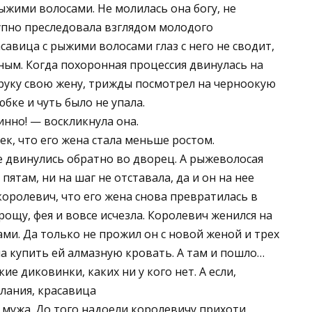
ыжими волосами. Не молилась она богу, не
упно преследовала взглядом молодого
савица с рыжими волосами глаз с него не сводит,
ным. Когда похоронная процессия двинулась на
руку свою жену, трижды посмотрел на черноокую
юбке и чуть было не упала.
инно! — воскликнула она.
к, что его жена стала меньше ростом.
се двинулись обратно во дворец. А рыжеволосая
ятам, ни на шаг не отставала, да и он на нее
королевич, что его жена снова превратилась в
ощу, фея и вовсе исчезла. Королевич женился на
ми. Да только не прожил он с новой женой и трех
на купить ей алмазную кровать. А там и пошло…
кие диковинки, каких ни у кого нет. А если,
елания, красавица
ть мужа. До того надоели королевичу прихоти