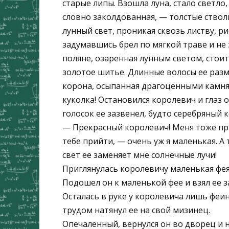
старые липы. Взошла луна, стало светло,
словно заколдованная, — толстые ствол
лунный свет, проникая сквозь листву, р
задумавшись брел по мягкой траве и не 
поляне, озаренная лунным светом, стоит
золотое шитье. Длинные волосы ее разме
корона, осыпанная драгоценными камням
куколка! Остановился королевич и глаз о
голосок ее зазвенел, будто серебряный 
— Прекрасный королевич! Меня тоже приг
тебе прийти, — очень уж я маленькая. А 
свет ее заменяет мне солнечные лучи!
Приглянулась королевичу маленькая фея
Подошел он к маленькой фее и взял ее за
Осталась в руке у королевича лишь феин
трудом натянул ее на свой мизинец.
Опечаленный, вернулся он во дворец и н