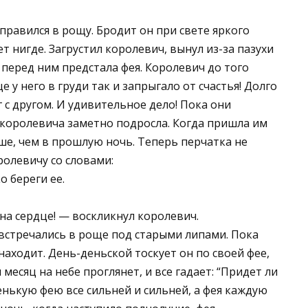
равился в рощу. Бродит он при свете яркого
т нигде. Загрустил королевич, вынул из-за пазухи
г перед ним предстала фея. Королевич до того
е у него в груди так и запрыгало от счастья! Долго
г с другом. И удивительное дело! Пока они
у королевича заметно подросла. Когда пришла им
ше, чем в прошлую ночь. Теперь перчатка не
оролевичу со словами:
 береги ее.
 на сердце! — воскликнул королевич.
 встречались в роще под старыми липами. Пока
находит. День-деньской тоскует он по своей фее,
 месяц на небе проглянет, и все гадает: “Придет ли
енькую фею все сильней и сильней, а фея каждую