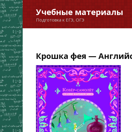
Перейти
Учебные материалы
к
Подготовка к ЕГЭ, ОГЭ
содержанию
Крошка фея — Английс