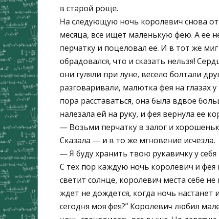
в старой роще.
На следующую ночь королевич снова отп
месяца, все ищет маленькую фею. А ее не
перчатку и поцеловал ее. И в тот же ми
обрадовался, что и сказать нельзя! Сердц
они гуляли при луне, весело болтали дру
разговаривали, малютка фея на глазах 
пора расставаться, она была вдвое боль
налезала ей на руку, и фея вернула ее к
— Возьми перчатку в залог и хорошенько
Сказала — и в то же мгновение исчезла.
— Я буду хранить твою рукавичку у себя
С тех пор каждую ночь королевич и фея
светит солнце, королевич места себе не 
ждет не дождется, когда ночь настанет и
сегодня моя фея?” Королевич любил мал