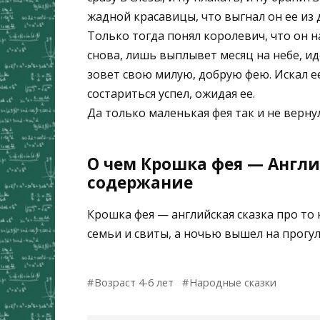
жадной красавицы, что выгнал он ее из
Только тогда понял королевич, что он н
снова, лишь выплывет месяц на небе, ид
зовет свою милую, добрую фею. Искал ее
состариться успел, ожидая ее.
Да только маленькая фея так и не верну
О чем Крошка фея — Англи
содержание
Крошка фея — английская сказка про то
семьи и свиты, а ночью вышел на прогул
Возраст 4-6 лет
Народные сказки