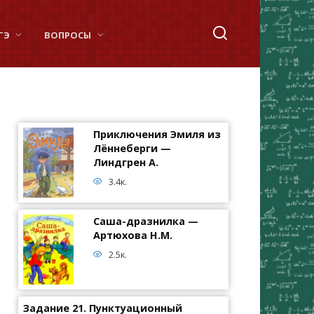
ГЭ
ВОПРОСЫ
Приключения Эмиля из
Лённеберги —
Линдгрен А.
3.4к.
Саша-дразнилка —
Артюхова Н.М.
2.5к.
Задание 21. Пунктуационный