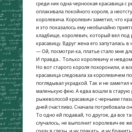
среди них одна черноокая красавица с р
оплакивала покойного короля, а неотст
королевича. Королевич заметил, что кра
и это показалось ему необычайно прият
кладбище, королевич, который вел под 
красавицу. Вдруг жена его запуталась в 
— Ой, посмотри-ка, платье стало мне дл
И правда… Только королевичу и невдоме
Но вот старого короля похоронили, и в
красавица следовала за королевичем по п
поглядывал украдкой. Так и не заметил 
маленькую фею. А едва вошли в старую р
рыжеволосой красавице с черными глаза
дней счастливо. Сначала потребовала о
То одно ей подавай, то другое, да все та
случалось, не выполнит королевич ее ж
сразу в слезы, и ну плакать, и ну брани