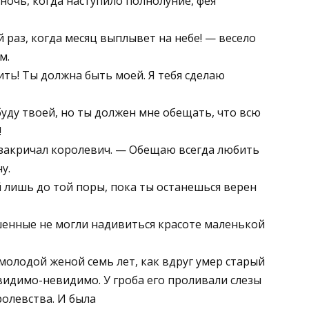
ночь, когда наступило полнолуние, фея
й раз, когда месяц выплывет на небе! — весело
м.
жить! Ты должна быть моей. Я тебя сделаю
буду твоей, но ты должен мне обещать, что всю
!
закричал королевич. — Обещаю всегда любить
у.
 лишь до той поры, пока ты останешься верен
ашенные не могли надивиться красоте маленькой
молодой женой семь лет, как вдруг умер старый
видимо-невидимо. У гроба его проливали слезы
олевства. И была