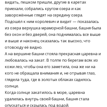
видать, пешком пришли, другие в каретах
приехали, собрались кругом озера и как
заворожённые глядят на середину озера.
Подошёл к ним королевич и видит — показалась
из озера верхушка мраморной башни, башня была
без окон и без дверей, она поднималась все выше
и выше и наконец оказалась так высоко, что
отовсюду её видно.
А на вершине башни стояла прекрасная царевна и
любовалась на закат. В толпе по берегам всяк из
кожи лез, чтобы она его заметила, она же ни на
кого не обращала внимания и, не отрывая глаз,
глядела туда, где в золотых облаках садилось
солнце.
Когда солнце закатилось в море, царевна
удалилась внутрь своей башни, башня стала
опускаться и скрылась под водой.