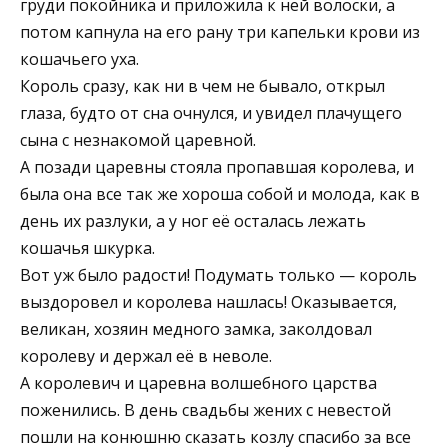
груди покойника и приложила к ней волоски, а
потом капнула на его рану три капельки крови из
кошачьего уха.
Король сразу, как ни в чем не бывало, открыл
глаза, будто от сна очнулся, и увидел плачущего
сына с незнакомой царевной.
А позади царевны стояла пропавшая королева, и
была она все так же хороша собой и молода, как в
день их разлуки, а у ног её осталась лежать
кошачья шкурка.
Вот уж было радости! Подумать только — король
выздоровел и королева нашлась! Оказывается,
великан, хозяин медного замка, заколдовал
королеву и держал её в неволе.
А королевич и царевна волшебного царства
поженились. В день свадьбы жених с невестой
пошли на конюшню сказать козлу спасибо за все