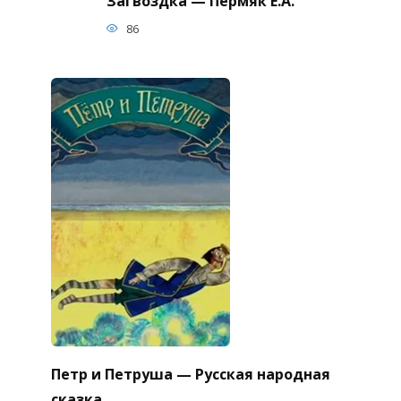
Загвоздка — Пермяк Е.А.
86
Петр и Петруша — Русская народная
сказка