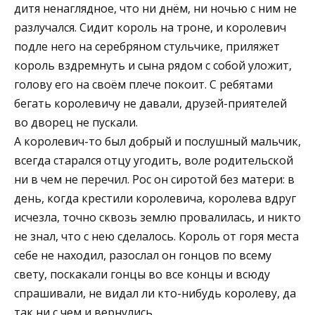
дитя ненаглядное, что ни днём, ни ночью с ним не
разлучался. Сидит король на троне, и королевич
подле него на серебряном стульчике, приляжет
король вздремнуть и сына рядом с собой уложит,
голову его на своём плече покоит. С ребятами
бегать королевичу не давали, друзей-приятелей
во дворец не пускали.
А королевич-то был добрый и послушный мальчик,
всегда старался отцу угодить, воле родительской
ни в чем не перечил. Рос он сиротой без матери: в
день, когда крестили королевича, королева вдруг
исчезла, точно сквозь землю провалилась, и никто
не знал, что с нею сделалось. Король от горя места
себе не находил, разослал он гонцов по всему
свету, поскакали гонцы во все концы и всюду
спрашивали, не видал ли кто-нибудь королеву, да
так ни с чем и вернулись.