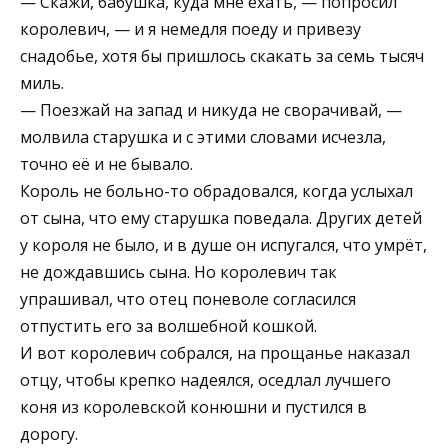
— Скажи, бабушка, куда мне ехать, — попросил
королевич, — и я немедля поеду и привезу
снадобье, хотя бы пришлось скакать за семь тысяч
миль.
— Поезжай на запад и никуда не сворачивай, —
молвила старушка и с этими словами исчезла,
точно её и не бывало.
Король не больно-то обрадовался, когда услыхал
от сына, что ему старушка поведала. Других детей
у короля не было, и в душе он испугался, что умрёт,
не дождавшись сына. Но королевич так
упрашивал, что отец поневоле согласился
отпустить его за волшебной кошкой.
И вот королевич собрался, на прощанье наказал
отцу, чтобы крепко надеялся, оседлал лучшего
коня из королевской конюшни и пустился в
дорогу.