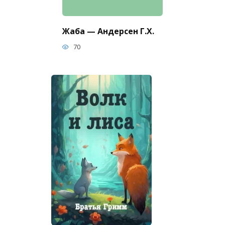
Жаба — Андерсен Г.Х.
70