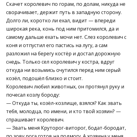
Скачет королевич по горам, по долам, никуда не
сворачивает, держит путь в западную сторону.
Долго ли, коротко ли ехал, видит — впереди
широкая река, конь под ним притомился, да и
самому дальше ехать мочи нет. Слез королевич с
коня и отпустил его пастись на лугу, а сам
разложил на берегу костёр и достал дорожную
снедь. Только сел королевич у костра, вдруг
откуда ни возьмись очутился перед ним серый
козёл, подошёл близко и стоит.
Королевич любил животных, он протянул руку и
почесал козлу бороду:
— Откуда ты, козёл-козлище, взялся? Как звать
тебя, молодца, по имени, и кто твой хозяин? —
спрашивает королевич.
— Звать меня Круторог-виторог, бодат-бородат,
по зову рога готов на подмогу. А хозяина у меня