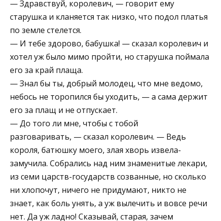
— Здравствуй, королевич, — говорит ему
старушка и кланяется так низко, что подол платья
по земле стелется.
— И тебе здорово, бабушка! — сказал королевич и
хотел уж было мимо пройти, но старушка поймала
его за край плаща.
— Знал бы ты, добрый молодец, что мне ведомо,
небось не торопился бы уходить, — а сама держит
его за плащ и не отпускает.
— До того ли мне, чтобы с тобой
разговаривать, — сказал королевич. — Ведь
короля, батюшку моего, злая хворь извела-
замучила. Собрались над ним знаменитые лекари,
из семи царств-государств созванные, но сколько
ни хлопочут, ничего не придумают, никто не
знает, как боль унять, а уж вылечить и вовсе речи
нет. Да уж ладно! Сказывай, старая, зачем