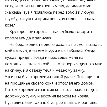
нету, и коли ты кликнешь меня, да имячко моё
скажешь, тут я появлюсь перед тобой и любую
службу, какую ни прикажешь, исполню, — сказал
козёл.
— Круторог-виторог… — начал было говорить
королевич да и запнулся.
— Не беда, коли с первого раза ты не смог назвать
моё имячко, а ты его выучи и не забывай. Когда
нужда придёт, тогда и позовёшь меня на
помощь, — сказал козёл. — А теперь садись ко мне
на спину, и я отвезу тебя к медному замку.
Уж и рад был королевич такой удаче! Погладил он
на прощанье своего коня и отослал его домой.
Потом королевич загасил костёр, сложил снедь в
дорожную сумку и вскочил верхом на козла.
Пустились они вскачь быстрее птицы, и раньше,