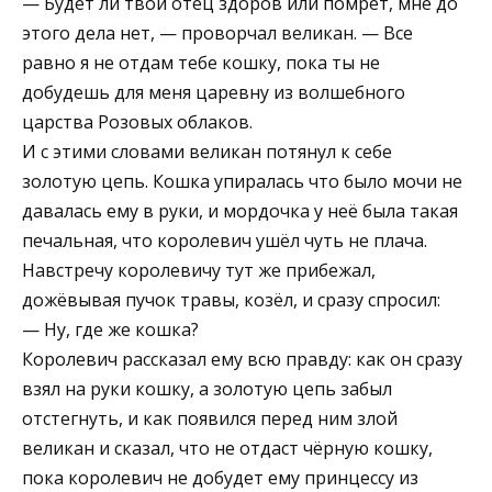
— Будет ли твой отец здоров или помрёт, мне до
этого дела нет, — проворчал великан. — Все
равно я не отдам тебе кошку, пока ты не
добудешь для меня царевну из волшебного
царства Розовых облаков.
И с этими словами великан потянул к себе
золотую цепь. Кошка упиралась что было мочи не
давалась ему в руки, и мордочка у неё была такая
печальная, что королевич ушёл чуть не плача.
Навстречу королевичу тут же прибежал,
дожёвывая пучок травы, козёл, и сразу спросил:
— Ну, где же кошка?
Королевич рассказал ему всю правду: как он сразу
взял на руки кошку, а золотую цепь забыл
отстегнуть, и как появился перед ним злой
великан и сказал, что не отдаст чёрную кошку,
пока королевич не добудет ему принцессу из