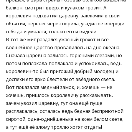
балкон, смотрит вверх и кулаком грозит. А
королевич подхватил царевну, заключил в свои
объятия, перенёс через перила, усадил её впереди
себя да и умчался, только его и видели.
В тот же миг раздался ужасный грохот и все
волшебное царство провалилось на дно океана.
Сначала царевна залилась горючими слезами, но
потом поплакала-поплакала и успокоилась, ведь
королевич-то был пригожий добрый молодец и
доспехи его ярко блестели от звёздного света.
Вот показался медный замок, и, хочешь — не
хочешь, пришлось королевичу рассказывать,
зачем увозил царевну, тут она ещё пуще
расплакалась, осталась ведь бедная бесприютной
сиротой, одна-одинёшенька на всем белом свете,
а тут ещё её злому троллю хотят отдать!