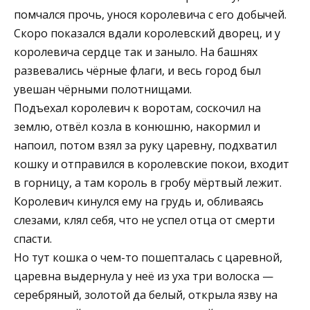
помчался прочь, унося королевича с его добычей.
Скоро показался вдали королевский дворец, и у
королевича сердце так и заныло. На башнях
развевались чёрные флаги, и весь город был
увешан чёрными полотнищами.
Подъехал королевич к воротам, соскочил на
землю, отвёл козла в конюшню, накормил и
напоил, потом взял за руку царевну, подхватил
кошку и отправился в королевские покои, входит
в горницу, а там король в гробу мёртвый лежит.
Королевич кинулся ему на грудь и, обливаясь
слезами, клял себя, что не успел отца от смерти
спасти.
Но тут кошка о чем-то пошепталась с царевной,
царевна выдернула у неё из уха три волоска —
серебряный, золотой да белый, открыла язву на