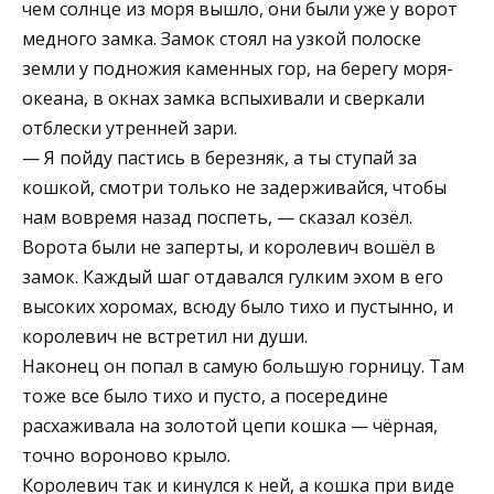
чем солнце из моря вышло, они были уже у ворот
медного замка. Замок стоял на узкой полоске
земли у подножия каменных гор, на берегу моря-
океана, в окнах замка вспыхивали и сверкали
отблески утренней зари.
— Я пойду пастись в березняк, а ты ступай за
кошкой, смотри только не задерживайся, чтобы
нам вовремя назад поспеть, — сказал козёл.
Ворота были не заперты, и королевич вошёл в
замок. Каждый шаг отдавался гулким эхом в его
высоких хоромах, всюду было тихо и пустынно, и
королевич не встретил ни души.
Наконец он попал в самую большую горницу. Там
тоже все было тихо и пусто, а посередине
расхаживала на золотой цепи кошка — чёрная,
точно вороново крыло.
Королевич так и кинулся к ней, а кошка при виде