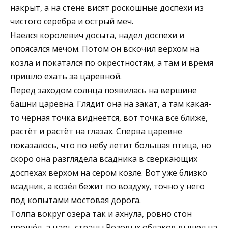
накрыт, а на стене висят роскошные доспехи из
чистого серебра и острый меч.
Наелся королевич досыта, надел доспехи и
опоясался мечом. Потом он вскочил верхом на
козла и покатался по окрестностям, а там и время
пришло ехать за царевной.
Перед заходом солнца появилась на вершине
башни царевна. Глядит она на закат, а там какая-
то чёрная точка виднеется, вот точка все ближе,
растёт и растёт на глазах. Сперва царевне
показалось, что по небу летит большая птица, но
скоро она разглядела всадника в сверкающих
доспехах верхом на сером козле. Вот уже близко
всадник, а козёл бежит по воздуху, точно у него
под копытами мостовая дорога.
Толпа вокруг озера так и ахнула, ровно стон
прошёл, а царь страны Розовых облаков вышел на