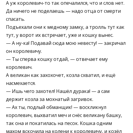
А уж королевич-то так опечалился, что и слов нет.
Да ничего не поделаешь — надо отца от смерти
спасать.
Подъехали они к медному замку, а тролль тут как
тут, у ворот их встречает, уже и кошку вынес.
— А ну-ка! Подавай сюда мою невесту! — закричал
он королевичу.
— Ты сперва кошку отдай, — отвечает ему
королевич.
А великан как захохочет, козла схватил, и ещё
насмехается.
— Ишь чего захотел! Нашёл дурака! — а сам
держит козла за мохнатый загривок.
— Ах ты, подлый обманщик! — воскликнул
королевич, выхватил меч и снёс великану башку,
так она и покатилась на песок. Кошка одним
махом вскочила на колени к королевичу, и козёл