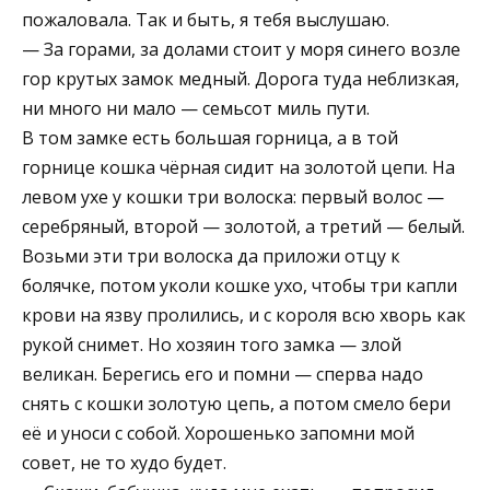
пожаловала. Так и быть, я тебя выслушаю.
— За горами, за долами стоит у моря синего возле
гор крутых замок медный. Дорога туда неблизкая,
ни много ни мало — семьсот миль пути.
В том замке есть большая горница, а в той
горнице кошка чёрная сидит на золотой цепи. На
левом ухе у кошки три волоска: первый волос —
серебряный, второй — золотой, а третий — белый.
Возьми эти три волоска да приложи отцу к
болячке, потом уколи кошке ухо, чтобы три капли
крови на язву пролились, и с короля всю хворь как
рукой снимет. Но хозяин того замка — злой
великан. Берегись его и помни — сперва надо
снять с кошки золотую цепь, а потом смело бери
её и уноси с собой. Хорошенько запомни мой
совет, не то худо будет.