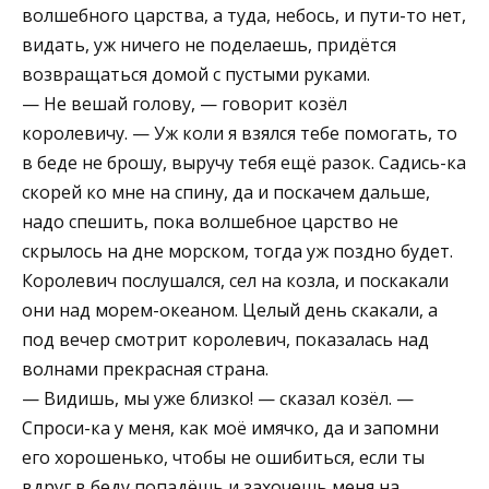
волшебного царства, а туда, небось, и пути-то нет,
видать, уж ничего не поделаешь, придётся
возвращаться домой с пустыми руками.
— Не вешай голову, — говорит козёл
королевичу. — Уж коли я взялся тебе помогать, то
в беде не брошу, выручу тебя ещё разок. Садись-ка
скорей ко мне на спину, да и поскачем дальше,
надо спешить, пока волшебное царство не
скрылось на дне морском, тогда уж поздно будет.
Королевич послушался, сел на козла, и поскакали
они над морем-океаном. Целый день скакали, а
под вечер смотрит королевич, показалась над
волнами прекрасная страна.
— Видишь, мы уже близко! — сказал козёл. —
Спроси-ка у меня, как моё имячко, да и запомни
его хорошенько, чтобы не ошибиться, если ты
вдруг в беду попадёшь и захочешь меня на