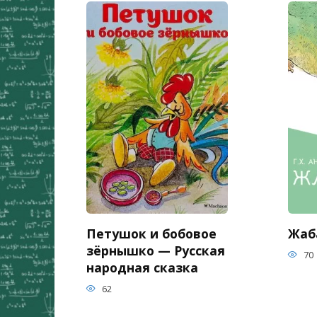
Петушок и бобовое
Жаба
зёрнышко — Русская
70
народная сказка
62