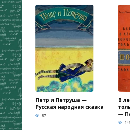
Петр и Петруша —
В ле
Русская народная сказка
тол
— П
87
14