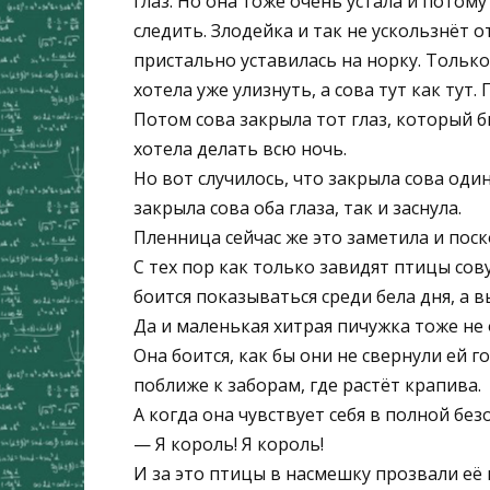
глаз. Но она тоже очень устала и потому
следить. Злодейка и так не ускользнёт о
пристально уставилась на норку. Только
хотела уже улизнуть, а сова тут как тут
Потом сова закрыла тот глаз, который бы
хотела делать всю ночь.
Но вот случилось, что закрыла сова один
закрыла сова оба глаза, так и заснула.
Пленница сейчас же это заметила и поск
С тех пор как только завидят птицы сову
боится показываться среди бела дня, а 
Да и маленькая хитрая пичужка тоже не 
Она боится, как бы они не свернули ей 
поближе к заборам, где растёт крапива.
А когда она чувствует себя в полной без
— Я король! Я король!
И за это птицы в насмешку прозвали её