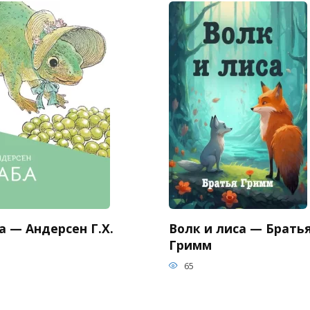
 — Андерсен Г.Х.
Волк и лиса — Брать
Гримм
65