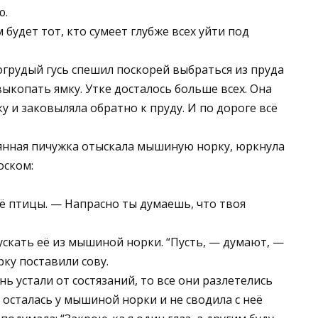
ю.
будет тот, кто сумеет глубже всех уйти под
огрудый гусь спешил поскорей выбраться из пруда
выкопать ямку. Утке досталось больше всех. Она
ку и заковыляла обратно к пруду. И по дороге всё
езымянная пичужка отыскала мышиную норку, юркнула
оском:
ё птицы. — Напрасно ты думаешь, что твоя
ускать её из мышиной норки. “Пусть, — думают, —
рку поставили сову.
нь устали от состязаний, то все они разлетелись
 осталась у мышиной норки и не сводила с неё