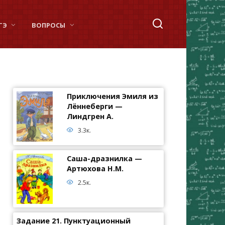
ГЭ
ВОПРОСЫ
Приключения Эмиля из
Лённеберги —
Линдгрен А.
3.3к.
Саша-дразнилка —
Артюхова Н.М.
2.5к.
Задание 21. Пунктуационный