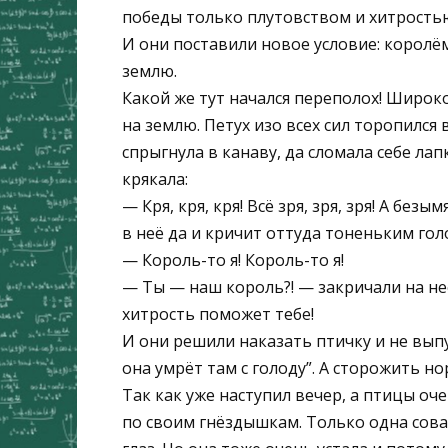
победы только плутовством и хитрость
И они поставили новое условие: королём 
землю.
Какой же тут начался переполох! Широк
на землю. Петух изо всех сил торопился 
спрыгнула в канаву, да сломала себе лап
крякала:
— Кря, кря, кря! Всё зря, зря, зря! А б
в неё да и кричит оттуда тоненьким гол
— Король-то я! Король-то я!
— Ты — наш король?! — закричали на не
хитрость поможет тебе!
И они решили наказать птичку и не вып
она умрёт там с голоду”. А сторожить но
Так как уже наступил вечер, а птицы оче
по своим гнёздышкам. Только одна сова