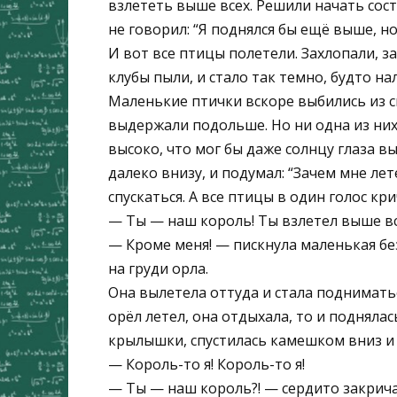
взлететь выше всех. Решили начать сост
не говорил: “Я поднялся бы ещё выше, но
И вот все птицы полетели. Захлопали, 
клубы пыли, и стало так темно, будто на
Маленькие птички вскоре выбились из с
выдержали подольше. Но ни одна из них 
высоко, что мог бы даже солнцу глаза в
далеко внизу, и подумал: “Зачем мне лет
спускаться. А все птицы в один голос кри
— Ты — наш король! Ты взлетел выше вс
— Кроме меня! — пискнула маленькая бе
на груди орла.
Она вылетела оттуда и стала подниматьс
орёл летел, она отдыхала, то и подняла
крылышки, спустилась камешком вниз и 
— Король-то я! Король-то я!
— Ты — наш король?! — сердито закричал