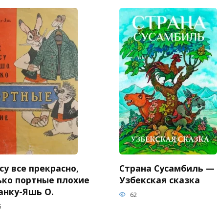
су все прекрасно,
Страна Сусамбиль —
ько портные плохие
Узбекская сказка
анку-Яшь О.
62
6