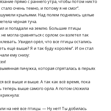
язание прямо с раннего утра, чтобы потом никто
 стало очень темно, и потому я не смог”.
зашумели крыльями. Над полем поднялись целые
летела чёрная туча.
ил и попадали на землю. Большие птицы
не могла сравняться с орлом: он взлетел так
ыклевать. Увидел орёл, что все птицы остались
еть ещё выше? Я и так буду королём”. И он стал
чали ему снизу:
ех!
зымянная пичужка, которая спряталась в перьях
я всё выше и выше. А так как всё время, пока
сь теперь выше самого орла. А потом сложила
крикнула:
и на неё все птицы. — Ну нет! Ты добилась