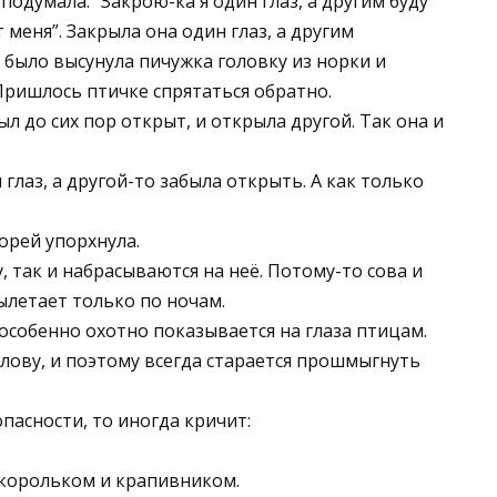
 подумала: “Закрою-ка я один глаз, а другим буду
т меня”. Закрыла она один глаз, а другим
 было высунула пичужка головку из норки и
. Пришлось птичке спрятаться обратно.
л до сих пор открыт, и открыла другой. Так она и
 глаз, а другой-то забыла открыть. А как только
орей упорхнула.
, так и набрасываются на неё. Потому-то сова и
вылетает только по ночам.
особенно охотно показывается на глаза птицам.
голову, и поэтому всегда старается прошмыгнуть
опасности, то иногда кричит:
 корольком и крапивником.