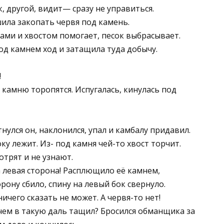
, другой, ви­дит— сразу не управиться.
шила закопать червя под камень.
ками и хвостом помогает, песок выбрасывает.
од камнем ход и затащила туда добычу.
!
камню торо­пятся. Испугалась, кинулась под
улся он, на­клонился, упал и камбалу придавил.
у лежит. Из- под камня чей-то хвост торчит.
отрят и не узнают.
 левая сторо­на! Расплющило её камнем,
рону сбило, спину на левый бок свернуло.
ичего сказать не может. А червя-то нет!
ачем в такую даль тащил? Бросился обманщика за