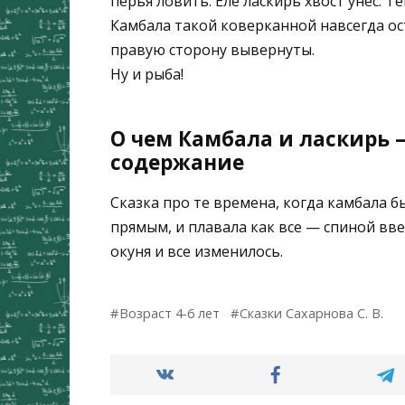
перья ловить. Еле ласкирь хвост унёс. Т
Камбала такой коверканной навсегда оста
правую сторону вывер­нуты.
Ну и рыба!
О чем Камбала и ласкирь —
содержание
Сказка про те времена, когда камбала бы
прямым, и плавала как все — спиной вв
окуня и все изменилось.
Возраст 4-6 лет
Сказки Сахарнова С. В.