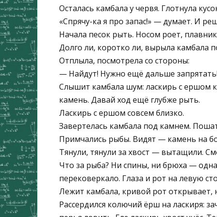
Осталась камбала у червя. Глотнула кусок
«Спрячу-ка я про запас!» — думает. И ре
Начала песок рыть. Носом роет, плавни
Долго ли, коротко ли, вырыла камбала п
Отплыла, посмотрела со стороны:
— Найдут! Нужно ещё дальше запрятать
Слышит камбала шум: ласкирь с ершом к 
камень. Давай ход ещё глубже рыть.
Ласкирь с ершом совсем близко.
Завертелась камбала под камнем. Пошатн
Примчались рыбы. Видят — камень на бок
Тянули, тянули за хвост — вытащили. См
Что за рыба? Ни спины, ни брюха — одна
перековеркало. Глаза и рот на левую сто
Лежит камбала, кривой рот открывает, н
Рассердился колючий ёрш на ласкиря: з