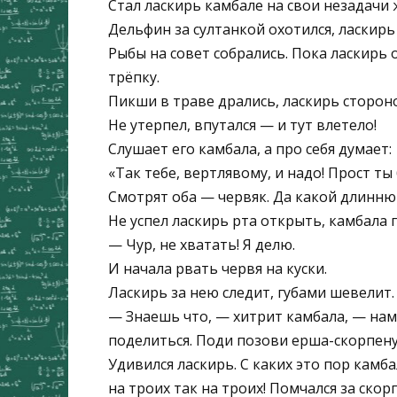
Стал ласкирь камбале на свои незадачи 
Дельфин за султанкой охотился, ласкирь
Рыбы на совет собрались. Пока ласкирь 
трёпку.
Пикши в траве дрались, ласкирь сторон
Не утерпел, впутался — и тут влетело!
Слушает его камбала, а про себя думает:
«Так тебе, вертлявому, и надо! Прост ты 
Смотрят оба — червяк. Да какой длинню
Не успел ласкирь рта открыть, камбала 
— Чур, не хватать! Я делю.
И начала рвать червя на куски.
Ласкирь за нею следит, губами шевелит.
— Знаешь что, — хитрит камбала, — нам
поделиться. Поди позо­ви ерша-скорпену
Удивился ласкирь. С каких это пор камба
на троих так на троих! Помчался за скор