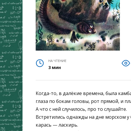
НА ЧТЕНИЕ
3 мин
Когда-то, в далёкие времена, была камбал
глаза по бокам головы, рот прямой, и пл
А что с ней случилось, про то слушайте.
Встретились однажды на дне морском у 
карась — ласкирь.