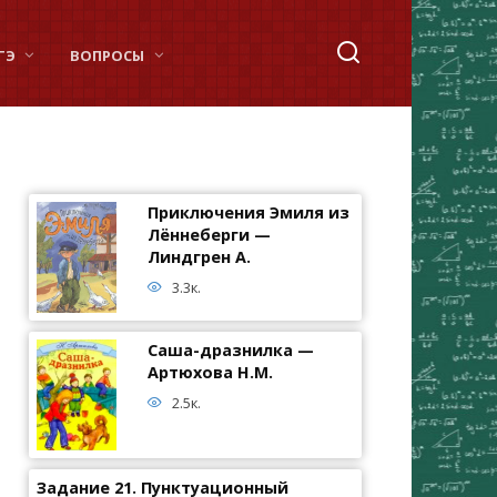
ГЭ
ВОПРОСЫ
Приключения Эмиля из
Лённеберги —
Линдгрен А.
3.3к.
Саша-дразнилка —
Артюхова Н.М.
2.5к.
Задание 21. Пунктуационный