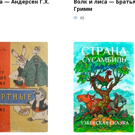
 — Андерсен Г.Х.
Волк и лиса — Брать
Гримм
65