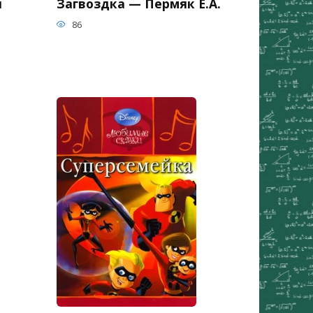
я
Загвоздка — Пермяк Е.А.
86