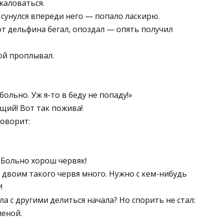
жаловаться.
 сунулся впе­реди него — попало ласкирю.
от дельфина бегал, опоздал — опять получил
ой проплывал.
больно. Уж я-то в беду не попаду!»
щий! Вот так пожива!
говорит:
 Больно хорош червяк!
 двоим такого червя много. Нужно с кем-нибудь
!
ла с другими делиться начала? Но спорить не стал:
пеной.