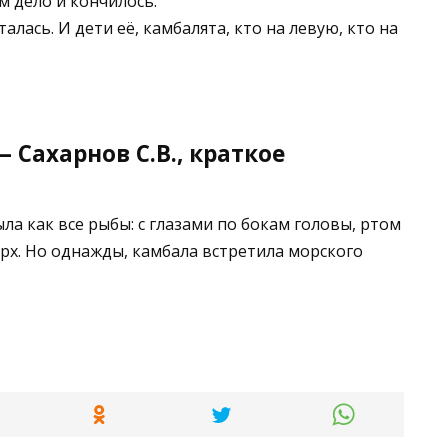
ем дело и кончилось.
лась. И дети её, камбалята, кто на левую, кто на
 Сахарнов С.В., краткое
ла как все рыбы: с глазами по бокам головы, ртом
ерх. Но однажды, камбала встретила морского