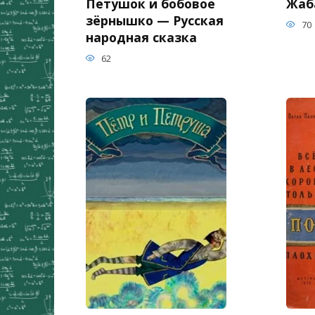
Петушок и бобовое
Жаба
зёрнышко — Русская
70
народная сказка
62