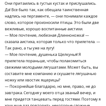
Они притаились в густых кустах и прислушались.
Да! Все было так, как обещала таинственная
надпись на пергаменте, — они понимали каждое
слово, которое произносили птицы. Это были две
вежливые, хорошо воспитанные аистихи.
— Мое почтение, любезная Длинноножка! —
сказала аистиха, которая только что прилетела. —
Так рано, а ты уже на лугу!
— Мое почтение, душенька Щелкунья! Я
прилетела пораньше, чтобы полакомиться
свежими молодыми лягушатами. Может быть, вы
составите мне компанию и скушаете лягушачью
ножку или хвостик ящерицы?
— Покорнейше благодарю, но мне, право, не до
завтрака. Сегодня у моего отца званый вечер, и
мне придется танцевать перед гостями. Поэтому я
хочу еще раз повторить некоторые сложные