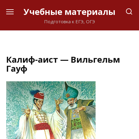
Перейти
Учебные материалы
к
содержанию
Подготовка к ЕГЭ, ОГЭ
Калиф-аист — Вильгельм
Гауф