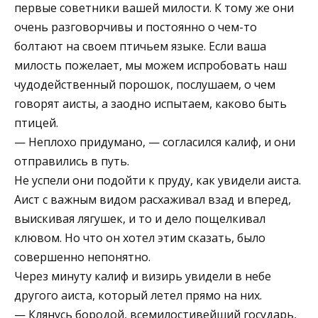
первые советники вашей милости. К тому же они
очень разговорчивы и постоянно о чем-то
болтают на своем птичьем языке. Если ваша
милость пожелает, мы можем испробовать наш
чудодейственный порошок, послушаем, о чем
говорят аисты, а заодно испытаем, каково быть
птицей.
— Неплохо придумано, — согласился калиф, и они
отправились в путь.
Не успели они подойти к пруду, как увидели аиста.
Аист с важным видом расхаживал взад и вперед,
выискивая лягушек, и то и дело пощелкивал
клювом. Но что он хотел этим сказать, было
совершенно непонятно.
Через минуту калиф и визирь увидели в небе
другого аиста, который летел прямо на них.
— Клянусь бородой, всемилостивейший государь,