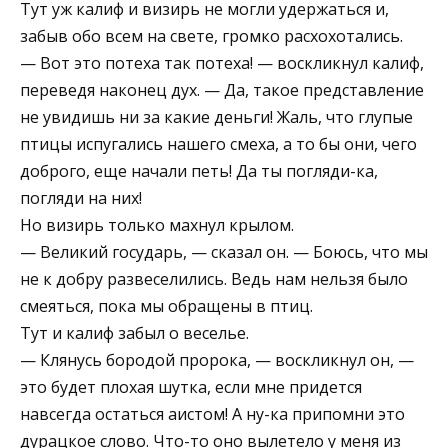
Тут уж калиф и визирь не могли удержаться и,
забыв обо всем на свете, громко расхохотались.
— Вот это потеха так потеха! — воскликнул калиф,
переведя наконец дух. — Да, такое представление
не увидишь ни за какие деньги! Жаль, что глупые
птицы испугались нашего смеха, а то бы они, чего
доброго, еще начали петь! Да ты погляди-ка,
погляди на них!
Но визирь только махнул крылом.
— Великий государь, — сказал он. — Боюсь, что мы
не к добру развеселились. Ведь нам нельзя было
смеяться, пока мы обращены в птиц.
Тут и калиф забыл о веселье.
— Клянусь бородой пророка, — воскликнул он, —
это будет плохая шутка, если мне придется
навсегда остаться аистом! А ну-ка припомни это
дурацкое слово. Что-то оно вылетело у меня из