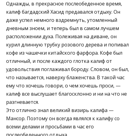
Однажды, в прекрасное послеобеденное время,
калиф багдадский Хасид предавался отдыху. Он
даже успел немного вздремнуть, утомленный
дневным зноем, и теперь был в самом лучшем
расположении духа. Полеживая на диване, он
курил длинную трубку розового дерева и попивал
кофе из чашечки китайского фарфора. Кофе был
отличный, и после каждого глотка калиф от
удовольствия поглаживал бороду. Словом, он был,
что называется, наверху блаженства. В такой час
ему что хочешь говори, о чем хочешь проси, —
калиф все выслушает благосклонно и ни на что не
разгневается.
Это отлично знал великий визирь калифа —
Мансор. Поэтому он всегда являлся к калифу со
всеми делами и просьбами в час его
послеобеденного отдыха.