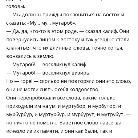
головы.
— Мы должны трижды поклониться на восток и
сказать: «My… му… мутароб».
— Да, да, что-то в этом роде, — сказал калиф. Они
повернулись лицом к востоку и так усердно стали
кланяться, что их длинные клювы, точно копья,
вонзались в землю.
— Мутароб! — воскликнул калиф.
— Мутароб! — воскликнул визирь.
Но — горе! — сколько ни повторяли они это слово,
они не могли снять с себя колдовство.
Они перепробовали все слова, какие только
приходили им на ум: и муртубор, и мурбутор, и
мурбурбур, и муртурбур, и мурбурут, и мутрубут, —
но ничто не помогло. Заветное слово навсегда
исчезло из их памяти, и они как были, так и