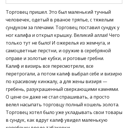
Торговец пришел. Это был маленький тучный
человечек, одетый в рваное тряпье, с тяжелым
сундуком за плечами. Торговец поставил сундук у
ног калифа и открыл крышку. Великий аллах! Чего
только тут не было! И ожерелья из жемчуга, и
самоцветные перстни, и оружие в серебряной
оправе и золотые кубки, и роговые гребни.
Калиф и визирь все пересмотрели, все
перетрогали, а потом калиф выбрал себе и визирю
по красивому кинжалу, а для жены визиря —
гребень, разукрашенный сверкающими камнями.
О цене он даже не стал спрашивать, а просто
велел насыпать торговцу полный кошель золота.
Торговец хотел было уже укладывать свои товары
в сундук, как вдруг калиф увидел маленькую
коробочку вроде табакерки.