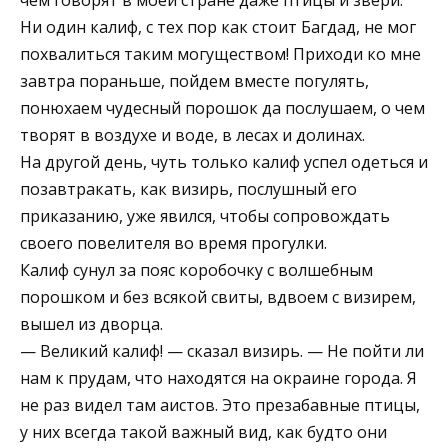
чем говорят в моей стране даже птицы и звери.
Ни один калиф, с тех пор как стоит Багдад, не мог
похвалиться таким могуществом! Приходи ко мне
завтра пораньше, пойдем вместе погулять,
понюхаем чудесный порошок да послушаем, о чем
творят в воздухе и воде, в лесах и долинах.
На другой день, чуть только калиф успел одеться и
позавтракать, как визирь, послушный его
приказанию, уже явился, чтобы сопровождать
своего повелителя во время прогулки.
Калиф сунул за пояс коробочку с волшебным
порошком и без всякой свиты, вдвоем с визирем,
вышел из дворца.
— Великий калиф! — сказал визирь. — Не пойти ли
нам к прудам, что находятся на окраине города. Я
не раз видел там аистов. Это презабавные птицы,
у них всегда такой важный вид, как будто они