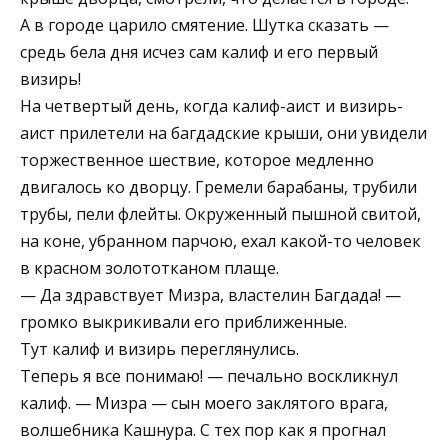
А в городе царило смятение. Шутка сказать —
средь бела дня исчез сам калиф и его первый
визирь!
На четвертый день, когда калиф-аист и визирь-
аист прилетели на багдадские крыши, они увидели
торжественное шествие, которое медленно
двигалось ко дворцу. Гремели барабаны, трубили
трубы, пели флейты. Окруженный пышной свитой,
на коне, убранном парчою, ехал какой-то человек
в красном золототканом плаще.
— Да здравствует Мизра, властелин Багдада! —
громко выкрикивали его приближенные.
Тут калиф и визирь переглянулись.
Теперь я все понимаю! — печально воскликнул
калиф. — Мизра — сын моего заклятого врага,
волшебника Кашнура. С тех пор как я прогнал