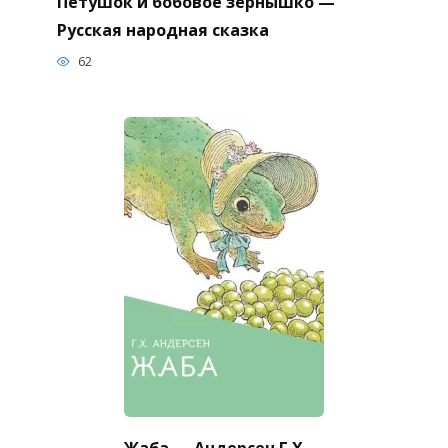
Петушок и бобовое зёрнышко —
Русская народная сказка
62
Жаба — Андерсен Г.Х.