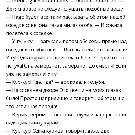
— Prenez gade aux enfants — сказал сова-отец. —
Детям вовсе не следует слушать подобные вещи!
— Надо будет всё-таки рассказать об этом нашей
соседке сове, она такая милая особа! — И совиха
полетела к соседке.
— У-гу, у-гу! — загукали потом обе совы прямо над
соседней голубятней. — Вы слышали? Вы слышали?
У-гу! Одна курица выщипала себе все перья из-за
петуха! Она замёрзнет, замёрзнет до смерти! Если
уже не замёрзла! У-гу!
— Кур-кур! Где, где? — ворковали голуби.
— На соседнем дворе! Это почти на моих глазах
было! Просто неприлично и говорить об этом, но
это истинная правда!
— Верим, верим! — сказали голуби и заворковали
сидящим внизу курам:
— Кур-кур! Одна курица, говорят, даже две,