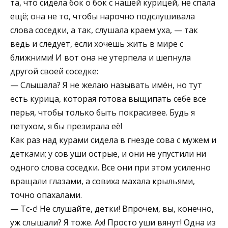
та, что сидела бок о бок с нашей курицей, не спала
ещё; она не то, чтобы нарочно подслушивала
слова соседки, а так, слушала краем уха, — так
ведь и следует, если хочешь жить в мире с
ближними! И вот она не утерпела и шепнула
другой своей соседке:
— Слышала? Я не желаю называть имён, но тут
есть курица, которая готова выщипать себе все
перья, чтобы только быть покрасивее. Будь я
петухом, я бы презирала её!
Как раз над курами сидела в гнезде сова с мужем и
детками; у сов уши острые, и они не упустили ни
одного слова соседки. Все они при этом усиленно
вращали глазами, а совиха махала крыльями,
точно опахалами.
— Тс-с! Не слушайте, детки! Впрочем, вы, конечно,
уж слышали? Я тоже. Ах! Просто уши вянут! Одна из