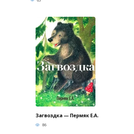
Загвоздка — Пермяк Е.А.
86