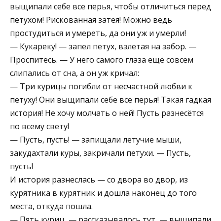
выщипали себе все перья, чтобы отличиться перед
петухом! Рискованная затея! Можно ведь
простудиться и умереть, да они уж и умерли!
— Кукареку! — запел петух, взлетая на забор. —
Проспитесь. — У него самого глаза ещё совсем
слипались от сна, а он уж кричал:
— Три курицы погибли от несчастной любви к
петуху! Они выщипали себе все перья! Такая гадкая
история! Не хочу молчать о ней! Пусть разнесётся
по всему свету!
— Пусть, пусть! — запищали летучие мыши,
закудахтали куры, закричали петухи. — Пусть,
пусть!
И история разнеслась — со двора во двор, из
курятника в курятник и дошла наконец до того
места, откуда пошла.
— Пять куриц, — рассказывалось тут, — выщипали