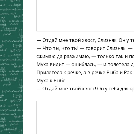
— Отдай мне твой хвост, Слизняк! Он у т
— Что ты, что ты! — говорит Слизняк. — 
сжимаю да разжимаю, — только так и по
Муха видит — ошиблась, — и полетела 
Прилетела к речке, а в речке Рыба и Рак
Муха к Рыбе:
— Отдай мне твой хвост! Он у тебя для к