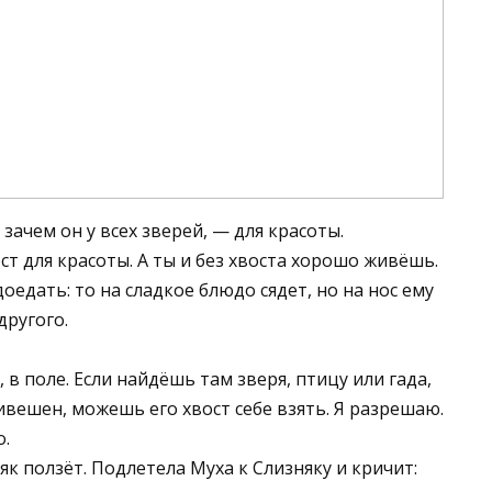
зачем он у всех зверей, — для красоты.
ст для красоты. А ты и без хвоста хорошо живёшь.
оедать: то на сладкое блюдо сядет, но на нос ему
другого.
у, в поле. Если найдёшь там зверя, птицу или гада,
ивешен, можешь его хвост себе взять. Я разрешаю.
о.
як ползёт. Подлетела Муха к Слизняку и кричит: