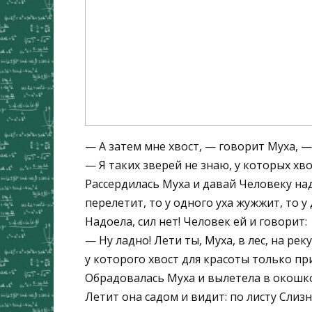
— А затем мне хвост, — говорит Муха, — 
— Я таких зверей не знаю, у которых хво
Рассердилась Муха и давай Человеку над
перелетит, то у одного уха жужжит, то у 
Надоела, сил нет! Человек ей и говорит:
— Ну ладно! Лети ты, Муха, в лес, на рек
у которого хвост для красоты только пр
Обрадовалась Муха и вылетела в окошк
Летит она садом и видит: по листу Слизн