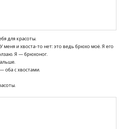
ебя для красоты.
У меня и хвоста-то нет: это ведь брюхо моё. Я его
лзаю. Я — брюхоног.
дальше.
 — оба с хвостами.
расоты.