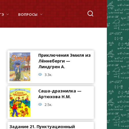
ГЭ
ВОПРОСЫ
Приключения Эмиля из
Лённеберги —
Линдгрен А.
3.3к.
Саша-дразнилка —
Артюхова Н.М.
2.5к.
Задание 21. Пунктуационный