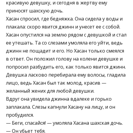
красивую девушку, и сегодня в жертву ему
приносят шахскую дочь.
Хасан спросил, где бедняжка. Она сидела у воды и
плакала: скоро явится джинн и унесет ее с собой.
Хасан опустился на землю рядом с девушкой и стал
ее утешать. Та со слезами умоляла его уйти, ведь
джинн не пощадит и его. Но Хасан только смеялся
в ответ. Он положил голову на колени девушке и
попросил разбудить его, как только явится джинн.
Девушка ласково перебирала ему волосы, гладила
лицо, ведь Хасан был так молод, красив —
желанный жених для любой девушки.
Вдруг она увидела джинна вдалеке и горько
заплакала. Слезы капнули Xасану на лицу, и он
пробудился.
— Беги, спасайся! — умоляла Хасана шахская дочь.
— Он убьет тебя.