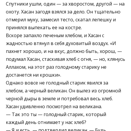
Спутники ушли, один — за хворостом, другой — на
охоту. Хасан загодя взялся за дело. Он тщательно
отмерил муку, замесил тесто, скатал лепешку и
принялся выпекать ее на костре.
Вскоре запахло печеным хлебом, и Хасан с
жадностью втянул в себя духовитый воздух. «И
пахнет хорошо, и на вкус, должно быть, хорош, —
подумал Хасан, стаскивая хлеб с огня, — но, клянусь
Аллахом, на этот раз голодному старику не
достанется ни крошки».
Однако вовсе не голодный старик явился за
хлебом, а черный великан. Он вылез из огромной
черной дыры в земле и потребовал весь хлеб.
Хасан удивленно посмотрел на великана.
— Так это ты — голодный старик, который
каждый день отнимает у нас хлеб?
— Я и есть, — подтвердил великан. — Будь