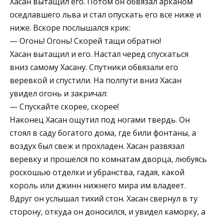
Хасан вытащил его. Потом он обвязал арканом
оседлавшего льва и стал опускать его все ниже и
ниже. Вскоре послышался крик:
— Огонь! Огонь! Скорей тащи обратно!
Хасан вытащил и его. Настал черед спускаться
вниз самому Хасану. Спутники обвязали его
веревкой и спустили. На полпути вниз Хасан
увидел огонь и закричал:
— Спускайте скорее, скорее!
Наконец Хасан ощутил под ногами твердь. Он
стоял в саду богатого дома, где били фонтаны, а
воздух был свеж и прохладен. Хасан развязал
веревку и прошелся по комнатам дворца, любуясь
роскошью отделки и убранства, гадая, какой
король или джинн нижнего мира им владеет.
Вдруг он услышал тихий стон. Хасан свернул в ту
сторону, откуда он доносился, и увидел каморку, а