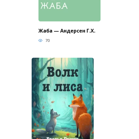
Жаба — Андерсен Г.Х.
70