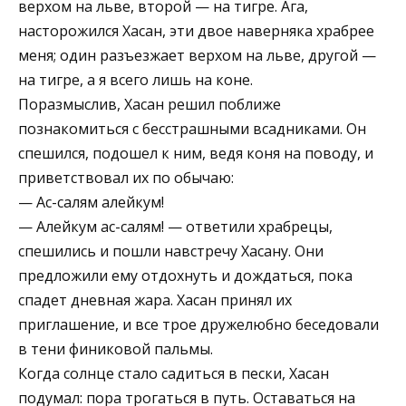
верхом на льве, второй — на тигре. Ага,
насторожился Хасан, эти двое наверняка храбрее
меня; один разъезжает верхом на льве, другой —
на тигре, а я всего лишь на коне.
Поразмыслив, Хасан решил поближе
познакомиться с бесстрашными всадниками. Он
спешился, подошел к ним, ведя коня на поводу, и
приветствовал их по обычаю:
— Ас-салям алейкум!
— Алейкум ас-салям! — ответили храбрецы,
спешились и пошли навстречу Хасану. Они
предложили ему отдохнуть и дождаться, пока
спадет дневная жара. Хасан принял их
приглашение, и все трое дружелюбно беседовали
в тени финиковой пальмы.
Когда солнце стало садиться в пески, Хасан
подумал: пора трогаться в путь. Оставаться на