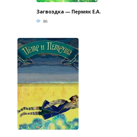
Загвоздка — Пермяк Е.А.
86