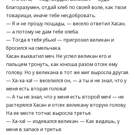
благоразумен, отдай хлеб по своей воле, как твои
товарищи, иначе тебе несдобровать.
— Я и не прошу пощады, — весело ответил Хасан,
— а потому не дам тебе хлеба.
— Тогда я тебя убью! — пригрозил великан и
бросился на смельчака.
Хасан выхватил меч. Не успел великан его и
пальцем тронуть, как юноша разом отсек ему
голову. Но у великана в тот же миг выросла другая.
— Ха-ха-ха! — веселился он, — а ты и не знал, что у
меня есть вторая голова!
— А ты не знал, что у меня есть второй меч! — не
растерялся Хасан и отсек великану вторую голову.
На ее месте тотчас выросла третья.
— Ха-ха! — издевался великан. — Как видишь, у
меня в запасе и третья.