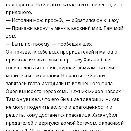
полцарства. Но Хасан отказался и от невесты, и от
приданого.
— Исполни мою просьбу, — обратился он к шаху.
— Прикажи вернуть меня в верхний мир. Там мой
дом.
— Быть по-твоему, — пообещал шах.
Он призвал к себе всех прорицателей и магов и
приказал им выполнить просьбу Хасана. Они
совещались всю ночь, курили фимиам, читали
молитвы и заклинания. На рассвете Хасану
завязали глаза и усадили на волшебного орла.
Орел вынес его через семь нижних миров наверх.
Там он увидел, что его бывшие товарищи никак
не могут поделить золото и драгоценности и
решить, кому достанется красавица. Хасан убил
предателей и вернулся домой богачом, с красивой
невестой. Мать день и ночь молилась о