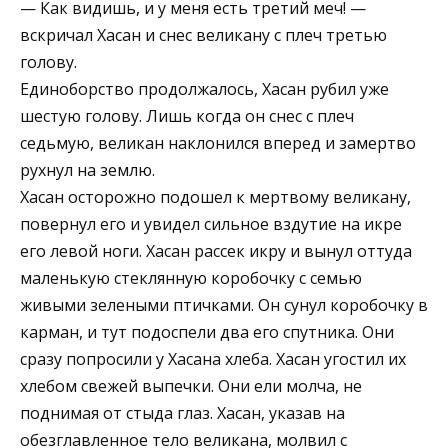
— Как видишь, и у меня есть третий меч! —
вскричал Хасан и снес великану с плеч третью
голову.
Единоборство продолжалось, Хасан рубил уже
шестую голову. Лишь когда он снес с плеч
седьмую, великан наклонился вперед и замертво
рухнул на землю.
Хасан осторожно подошел к мертвому великану,
повернул его и увидел сильное вздутие на икре
его левой ноги. Хасан рассек икру и вынул оттуда
маленькую стеклянную коробочку с семью
живыми зелеными птичками. Он сунул коробочку в
карман, и тут подоспели два его спутника. Они
сразу попросили у Хасана хлеба. Хасан угостил их
хлебом свежей выпечки. Они ели молча, не
поднимая от стыда глаз. Хасан, указав на
обезглавленное тело великана, молвил с