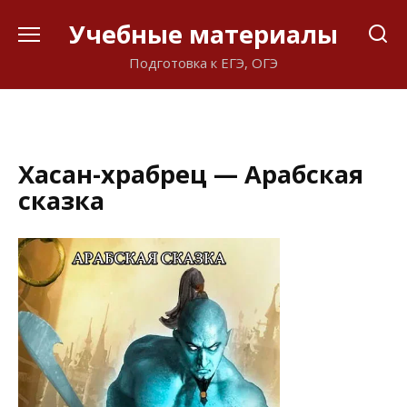
Перейти
Учебные материалы
к
содержанию
Подготовка к ЕГЭ, ОГЭ
Хасан-храбрец — Арабская
сказка