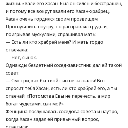
жизни. Звали его Хасан. Был он силен и бесстрашен,
и потому все вокруг звали его Хасан-храбрец.
Хасан очень гордился своим прозвищем.
Проснувшись поутру, он расправлял грудь и,
поигрывая мускулами, спрашивал мать:
— Есть ли кто храбрей меня? И мать гордо
отвечала:
— Нет, сынок.
Однажды бездетный сосед-завистник дал ей такой
совет:
— Смотри, как бы твой сын не зазнался! Вот
спросит тебя Хасан, есть ли кто храбрей его, а ты
отвечай: «Потомства Евы не перечесть, а мир
богат чудесами, сын мой».
Женщина послушалась соседова совета и наутро,
когда Хасан задал ей привычный вопрос,
ответила: