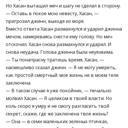
Но Хасан вытащил меч и шагу не сделал в сторону.
— Оставь в покое мою невесту, Хасан, —
пригрозил джинн, выходя из моря.
Вместо ответа Хасан размахнулся и ударил джинна
мечом, намереваясь снести ему голову. Но меч
отскочил. Хасан снова размахнулся и ударил. И
снова неудача. Голова джинна была неуязвима.
— Ты понапрасну тратишь время, Хасан, —
насмешливо сказал джинн. — Я не могу умереть,
как простой смертный: моя жизнь не в моем теле
заключена.
— В таком случае я уже покойник, — печально
молвил Хасан. — Я целиком в твоей власти. Но
коль скоро я умру и не смогу разгласить твой
секрет, скажи, где же заключена твоя жизнь?
— Она — в семи маленьких зеленых птичках,