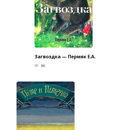
Загвоздка — Пермяк Е.А.
86