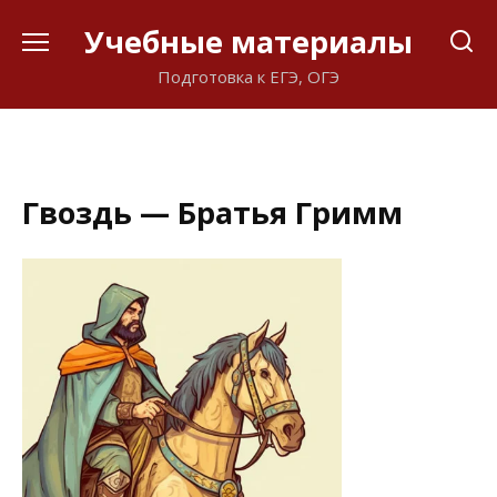
Перейти
Учебные материалы
к
содержанию
Подготовка к ЕГЭ, ОГЭ
Гвоздь — Братья Гримм