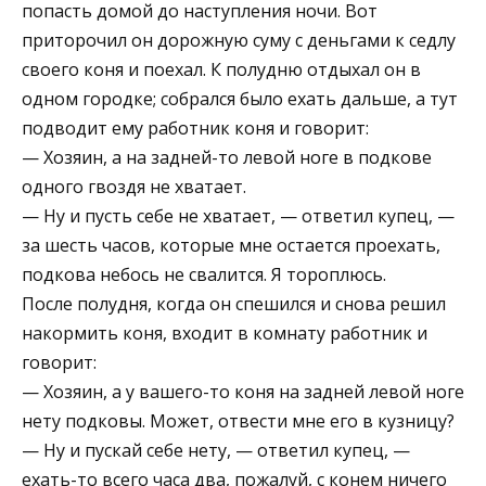
попасть домой до наступления ночи. Вот
приторочил он дорожную суму с деньгами к седлу
своего коня и поехал. К полудню отдыхал он в
одном городке; собрался было ехать дальше, а тут
подводит ему работник коня и говорит:
— Хозяин, а на задней-то левой ноге в подкове
одного гвоздя не хватает.
— Ну и пусть себе не хватает, — ответил купец, —
за шесть часов, которые мне остается проехать,
подкова небось не свалится. Я тороплюсь.
После полудня, когда он спешился и снова решил
накормить коня, входит в комнату работник и
говорит:
— Хозяин, а у вашего-то коня на задней левой ноге
нету подковы. Может, отвести мне его в кузницу?
— Ну и пускай себе нету, — ответил купец, —
ехать-то всего часа два, пожалуй, с конем ничего