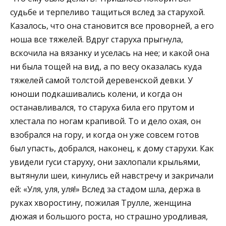
судьбе и терпеливо тащиться вслед за старухой.
Казалось, что она становится все проворней, а его
ноша все тяжелей. Вдруг старуха прыгнула,
вскочила на вязанку и уселась на нее; и какой она
ни была тощей на вид, а по весу оказалась куда
тяжелей самой толстой деревенской девки. У
юноши подкашивались колени, и когда он
останавливался, то старуха била его прутом и
хлестала по ногам крапивой. То и дело охая, он
взобрался на гору, и когда он уже совсем готов
был упасть, добрался, наконец, к дому старухи. Как
увидели гуси старуху, они захлопали крыльями,
вытянули шеи, кинулись ей навстречу и закричали
ей: «Уля, уля, уля!» Вслед за стадом шла, держа в
руках хворостину, пожилая Трулле, женщина
дюжая и большого роста, но страшно уродливая,