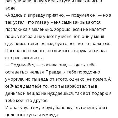
разгуливали по лугу белые гуси и плескались в
воде.
«А здесь и вправду приятно, — подумал он, — но я
так устал, что глаза у меня сами закрываются;
посплю-ка я маленько. Хорошо, если не налетит
порыв ветра и не унесет у меня ног, они у меня
сделались такие вялые, будто вот-вот отвалятся».
Поспал он немного, но явилась старуха и начала
его расталкивать.
— Подымайся, — сказала она, — здесь тебе
оставаться нельзя. Правда, я тебе порядочно
уморила, но ты ведь от этого, однако, не помер. А
сейчас я дам тебе то, что ты заработал; ты в
деньгах и вещах не нуждаешься, так вот подарю я
тебе кое-что другое.
И она сунула ему в руку баночку, выточенную из
цельного куска изумруда.