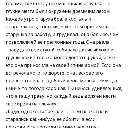
горами, где была у нее маленькая избушка. Те
глухие места были окружены дремучим лесом.
Каждое утро старуха брала костыль и
отправлялась, ковыляя, в лес. Там принималась
старушка за работу, и трудилась она больше, чем
позволяли ей ее преклонные годы. Она рвала
траву для своих гусей, собирала дикие яблоки и
груши, какие только могла достать рукой, и все
это она приносила на своей спине домой. Если она
встречала кого по дороге, она ласково его
приветствовала: «Добрый день, милый земляк, а
нынче-то погода хорошая. Ты небось удивляешься,
что я тащу траву, но каждый ведь должен нести
свое бремя на плечах».
Люди, однако, встречались с ней неохотно и
старались как-нибудь ее обойти, а если
приходилось проходить мимо нее отцу с