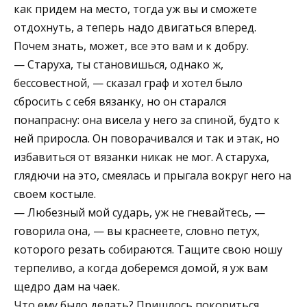
как придем на место, тогда уж вы и сможете
отдохнуть, а теперь надо двигаться вперед.
Почем знать, может, все это вам и к добру.
— Старуха, ты становишься, однако ж,
бессовестной, — сказал граф и хотел было
сбросить с себя вязанку, но он старался
понапрасну: она висела у него за спиной, будто к
ней приросла. Он поворачивался и так и этак, но
избавиться от вязанки никак не мог. А старуха,
глядючи на это, смеялась и прыгала вокруг него на
своем костыле.
— Любезный мой сударь, уж не гневайтесь, —
говорила она, — вы краснеете, словно петух,
которого резать собираются. Тащите свою ношу
терпеливо, а когда доберемся домой, я уж вам
щедро дам на чаек.
Что ему было делать? Пришлось покориться