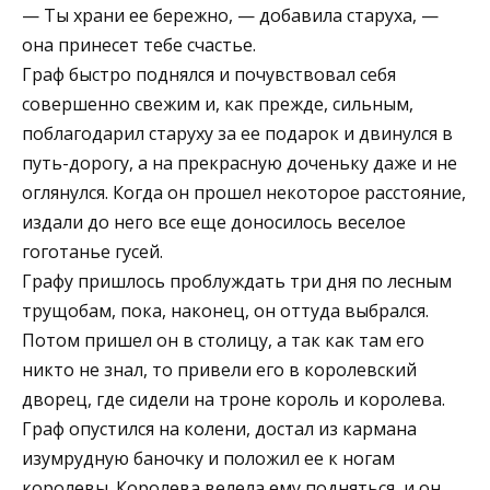
— Ты храни ее бережно, — добавила старуха, —
она принесет тебе счастье.
Граф быстро поднялся и почувствовал себя
совершенно свежим и, как прежде, сильным,
поблагодарил старуху за ее подарок и двинулся в
путь-дорогу, а на прекрасную доченьку даже и не
оглянулся. Когда он прошел некоторое расстояние,
издали до него все еще доносилось веселое
гоготанье гусей.
Графу пришлось проблуждать три дня по лесным
трущобам, пока, наконец, он оттуда выбрался.
Потом пришел он в столицу, а так как там его
никто не знал, то привели его в королевский
дворец, где сидели на троне король и королева.
Граф опустился на колени, достал из кармана
изумрудную баночку и положил ее к ногам
королевы. Королева велела ему подняться, и он