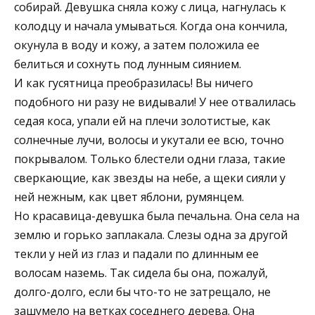
собирай. Девушка сняла кожу с лица, нагнулась к
колодцу и начала умываться. Когда она кончила,
окунула в воду и кожу, а затем положила ее
белиться и сохнуть под лунным сиянием.
И как гусятница преобразилась! Вы ничего
подобного ни разу не видывали! У нее отвалилась
седая коса, упали ей на плечи золотистые, как
солнечные лучи, волосы и укутали ее всю, точно
покрывалом. Только блестели одни глаза, такие
сверкающие, как звезды на небе, а щеки сияли у
ней нежным, как цвет яблони, румянцем.
Но красавица-девушка была печальна. Она села на
землю и горько заплакала. Слезы одна за другой
текли у ней из глаз и падали по длинным ее
волосам наземь. Так сидела бы она, пожалуй,
долго-долго, если бы что-то не затрещало, не
зашумело на ветках соседнего дерева. Она