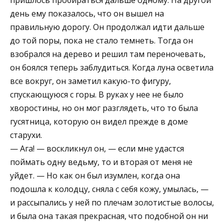
пришлось пробираться дальше одному. На другой
день ему показалось, что он вышел на
правильную дорогу. Он продолжал идти дальше
до той поры, пока не стало темнеть. Тогда он
взобрался на дерево и решил там переночевать,
он боялся теперь заблудиться. Когда луна осветила
все вокруг, он заметил какую-то фигуру,
спускающуюся с горы. В руках у нее не было
хворостины, но он мог разглядеть, что то была
гусятница, которую он видел прежде в доме
старухи.
— Ага! — воскликнул он, — если мне удастся
поймать одну ведьму, то и вторая от меня не
уйдет. — Но как он был изумлен, когда она
подошла к колодцу, сняла с себя кожу, умылась, —
и рассыпались у ней по плечам золотистые волосы,
и была она такая прекрасная, что подобной он ни