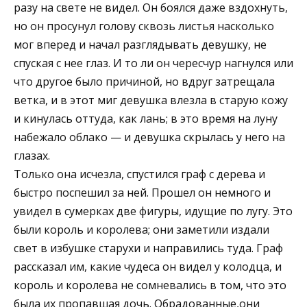
разу на свете не видел. Он боялся даже вздохнуть,
но он просунул голову сквозь листья насколько
мог вперед и начал разглядывать девушку, не
спуская с нее глаз. И то ли он чересчур нагнулся или
что другое было причиной, но вдруг затрещала
ветка, и в этот миг девушка влезла в старую кожу
и кинулась оттуда, как лань; в это время на луну
набежало облако — и девушка скрылась у него на
глазах.
Только она исчезла, спустился граф с дерева и
быстро поспешил за ней. Прошел он немного и
увидел в сумерках две фигуры, идущие по лугу. Это
были король и королева; они заметили издали
свет в избушке старухи и направились туда. Граф
рассказал им, какие чудеса он видел у колодца, и
король и королева не сомневались в том, что это
была их пропавшая дочь. Обрадованные,они