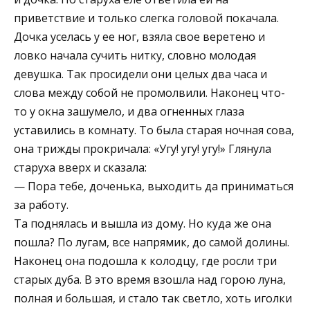
приветствие и только слегка головой покачала.
Дочка уселась у ее ног, взяла свое веретено и
ловко начала сучить нитку, словно молодая
девушка. Так просидели они целых два часа и
слова между собой не промолвили. Наконец что-
то у окна зашумело, и два огненных глаза
уставились в комнату. То была старая ночная сова,
она трижды прокричала: «Угу! угу! угу!» Глянула
старуха вверх и сказала:
— Пора тебе, доченька, выходить да приниматься
за работу.
Та поднялась и вышла из дому. Но куда же она
пошла? По лугам, все напрямик, до самой долины.
Наконец она подошла к колодцу, где росли три
старых дуба. В это время взошла над горою луна,
полная и большая, и стало так светло, хоть иголки