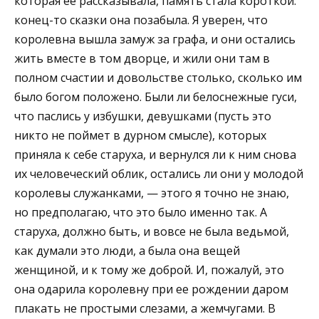
которая ее рассказывала, память стала короткой:
конец-то сказки она позабыла. Я уверен, что
королевна вышла замуж за графа, и они остались
жить вместе в том дворце, и жили они там в
полном счастии и довольстве столько, сколько им
было богом положено. Были ли белоснежные гуси,
что паслись у избушки, девушками (пусть это
никто не поймет в дурном смысле), которых
приняла к себе старуха, и вернулся ли к ним снова
их человеческий облик, остались ли они у молодой
королевы служанками, — этого я точно не знаю,
но предполагаю, что это было именно так. А
старуха, должно быть, и вовсе не была ведьмой,
как думали это люди, а была она вещей
женщиной, и к тому же доброй. И, пожалуй, это
она одарила королевну при ее рождении даром
плакать не простыми слезами, а жемчугами. В