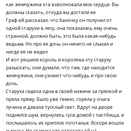
как жемчужина эта взволновала мое сердце. Вы
должны сказать, откуда вы достали ее.
Граф ей рассказал, что баночку он получил от
одной старухи в лесу, она показалась ему очень
странной, должно быть, это была какая-нибудь
ведьма. Но про ее дочь он ничего не слыхал и
нигде ее не видел.
И вот решили король и королева эту старуху
разыскать; они думали, что там, где находится
жемчужина, они узнают что-нибудь и про свою
дочь.
Старуха сидела одна в своей хижине за прялкой и
пряла пряжу. Было уже темно, горела у очага
лучина и давала тусклый свет. Вдруг на дворе
поднялся шум, вернулись гуси домой с пастбища, и
послышалось их хриплое гоготанье. Вскоре вошла
и дочка. Но старуха еле ответила ей на