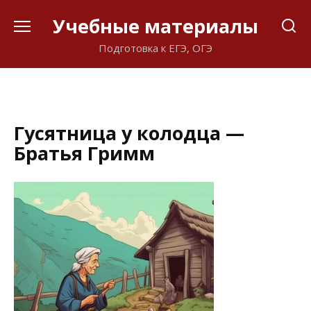
Перейти
Учебные материалы
к
содержанию
Подготовка к ЕГЭ, ОГЭ
Гусятница у колодца —
Братья Гримм