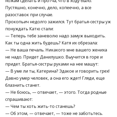
ножам сделать и протча, что в ходу было.
Пустяшно, конечно, дело, копеечно, а все
разоставок при случае.
Прокопьич недолго зажился. Тут братья-сестры уж
понуждать Катю стали:
— Теперь тебе заневолю надо замуж выходить.
Как ты одна жить будешь? Катя их обрезала:
— Не ваша печаль. Никакого мне вашего жениха
не надо. Придет Данилушко. Выучится в горе и
придет. Братья-сестры руками на нее машут:
— В уме ли ты, Катерина? Эдакое и говорить грех!
Давно умер человек, а она его ждет! Гляди, еще
блазнить станет.
— Не боюсь, — отвечает, — этого. Тогда родные
спрашивают:
— Чем ты хоть жить-то станешь?
— Об этом, — отвечает, — тоже не заботьтесь.