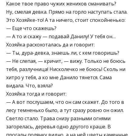
Какое твое право чужих женихов сманивать?
Ну, смелая девка. Прямо на горло наступать стала.
Это Хозяйке-то! А та ничего, стоит спокойненько:
— Еще что скажешь?
— А то и скажу — подавай Данилу! У тебя он…
Хозяйка расхохоталась да и говорит:
— Ты, дура-девка, знаешь ли, с кем говоришь?
— Не слепая, — кричит, — вижу. Только не боюсь
тебя, разлучница! Нисколечко не боюсь! Сколь ни
хитро у тебя, а ко мне Данило тянется. Сама
видала. Что, взяла?
Хозяйка тогда и говорит:
— А вот послушаем, что он сам скажет. До того в
лесу темненько было, а тут сразу ровно он ожил.
Светло стало. Трава снизу разными огнями
загорелась, деревья одно другого краше. В
прогалы полянку видно, а на ней цветы каменные,