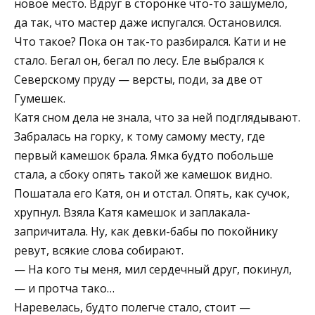
новое место. Вдруг в сторонке что-то зашумело,
да так, что мастер даже испугался. Остановился.
Что такое? Пока он так-то разбирался. Кати и не
стало. Бегал он, бегал по лесу. Еле выбрался к
Северскому пруду — версты, поди, за две от
Гумешек.
Катя сном дела не знала, что за ней подглядывают.
Забралась на горку, к тому самому месту, где
первый камешок брала. Ямка будто побольше
стала, а сбоку опять такой же камешок видно.
Пошатала его Катя, он и отстал. Опять, как сучок,
хрупнул. Взяла Катя камешок и заплакала-
запричитала. Ну, как девки-бабы по покойнику
ревут, всякие слова собирают.
— На кого ты меня, мил сердечный друг, покинул,
— и протча тако…
Наревелась, будто полегче стало, стоит —