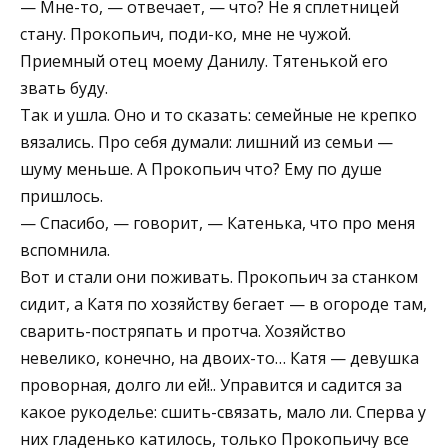
— Мне-то, — отвечает, — что? Не я сплетницей
стану. Прокопьич, поди-ко, мне не чужой.
Приемный отец моему Данилу. Тятенькой его
звать буду.
Так и ушла. Оно и то сказать: семейные не крепко
вязались. Про себя думали: лишний из семьи —
шуму меньше. А Прокопьич что? Ему по душе
пришлось.
— Спасибо, — говорит, — Катенька, что про меня
вспомнила.
Вот и стали они поживать. Прокопьич за станком
сидит, а Катя по хозяйству бегает — в огороде там,
сварить-постряпать и протча. Хозяйство
невелико, конечно, на двоих-то… Катя — девушка
проворная, долго ли ей!.. Управится и садится за
какое рукоделье: сшить-связать, мало ли. Сперва у
них гладенько катилось, только Прокопьичу все