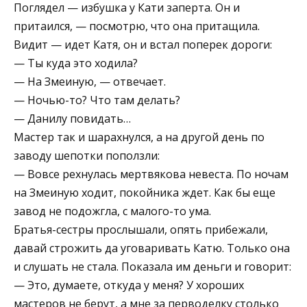
Поглядел — избушка у Кати заперта. Он и
притаился, — посмотрю, что она притащила.
Видит — идет Катя, он и встал поперек дороги:
— Ты куда это ходила?
— На Змеиную, — отвечает.
— Ночью-то? Что там делать?
— Данилу повидать…
Мастер так и шарахнулся, а на другой день по
заводу шепотки поползли:
— Вовсе рехнулась мертвякова невеста. По ночам
на Змеиную ходит, покойника ждет. Как бы еще
завод не подожгла, с малого-то ума.
Братья-сестры прослышали, опять прибежали,
давай строжить да уговаривать Катю. Только она
и слушать не стала. Показала им деньги и говорит:
— Это, думаете, откуда у меня? У хороших
мастеров не берут, а мне за перводелку столько