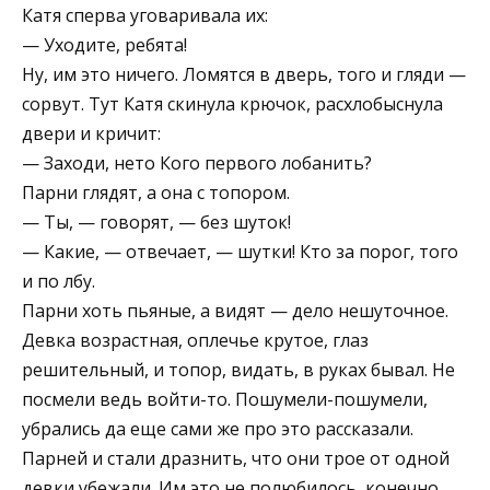
Катя сперва уговаривала их:
— Уходите, ребята!
Ну, им это ничего. Ломятся в дверь, того и гляди —
сорвут. Тут Катя скинула крючок, расхлобыснула
двери и кричит:
— Заходи, нето Кого первого лобанить?
Парни глядят, а она с топором.
— Ты, — говорят, — без шуток!
— Какие, — отвечает, — шутки! Кто за порог, того
и по лбу.
Парни хоть пьяные, а видят — дело нешуточное.
Девка возрастная, оплечье крутое, глаз
решительный, и топор, видать, в руках бывал. Не
посмели ведь войти-то. Пошумели-пошумели,
убрались да еще сами же про это рассказали.
Парней и стали дразнить, что они трое от одной
девки убежали. Им это не полюбилось, конечно,