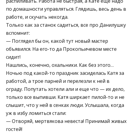
распиливать. Работа не быстрая, а Кате еще надо
по домашности управляться. Глядишь, весь день в
работе, и скучать некогда.
Только как за станок садиться, все про Данилушку
вспомнит:
— Поглядел бы он, какой тут новый мастер
объявился. На его-то да Прокопьичевом месте
сидит!
Нашлись, конечно, охальники. Как без этого…
Ночью под какой-то праздник засиделась Катя за
работой, а трое парней и перелезли к ней в
ограду. Попутать хотели али и еще что — их дело,
только все выпивши. Катя ширкает пилой-то и не
слышит, что у ней в сенках люди. Услышала, когда
уж в избу ломиться стали:
— Отворяй, мертвякова невеста! Принимай живых
гостей!