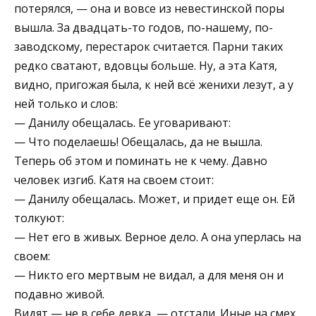
потерялся, — она и вовсе из невестинской поры
вышла. За двадцать-то годов, по-нашему, по-
заводскому, перестарок считается. Парни таких
редко сватают, вдовцы больше. Ну, а эта Катя,
видно, пригожая была, к ней всё женихи лезут, а у
ней только и слов:
— Данилу обещалась. Ее уговаривают:
— Что поделаешь! Обещалась, да не вышла.
Теперь об этом и поминать не к чему. Давно
человек изгиб. Катя на своем стоит:
— Данилу обещалась. Может, и придет еще он. Ей
толкуют:
— Нет его в живых. Верное дело. А она уперлась на
своем:
— Никто его мертвым не видал, а для меня он и
подавно живой.
Видят — не в себе девка, — отстали. Иные на смех