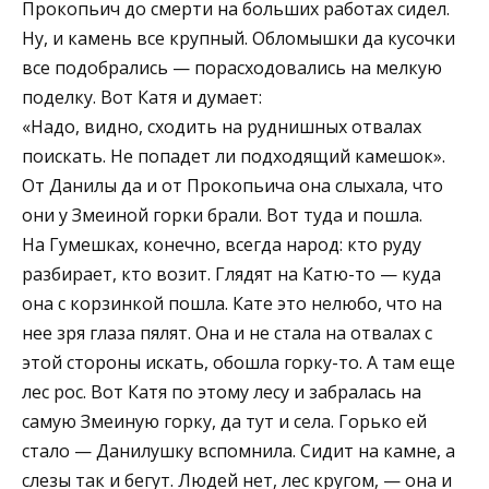
Прокопьич до смерти на больших работах сидел.
Ну, и камень все крупный. Обломышки да кусочки
все подобрались — порасходовались на мелкую
поделку. Вот Катя и думает:
«Надо, видно, сходить на руднишных отвалах
поискать. Не попадет ли подходящий камешок».
От Данилы да и от Прокопьича она слыхала, что
они у Змеиной горки брали. Вот туда и пошла.
На Гумешках, конечно, всегда народ: кто руду
разбирает, кто возит. Глядят на Катю-то — куда
она с корзинкой пошла. Кате это нелюбо, что на
нее зря глаза пялят. Она и не стала на отвалах с
этой стороны искать, обошла горку-то. А там еще
лес рос. Вот Катя по этому лесу и забралась на
самую Змеиную горку, да тут и села. Горько ей
стало — Данилушку вспомнила. Сидит на камне, а
слезы так и бегут. Людей нет, лес кругом, — она и