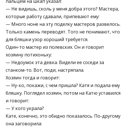
пальцем на шкап указал:
— Не видишь, сколь у меня добра этого? Мастера,
которые работу сдавали, припевают ему:
— Много ноне на эту поделку мастеров развелось.
Только камень переводят. Того не понимают, что
для бляшки узор хороший требуется.
Один-то мастер из полевских. Он и говорит
хозяину потихоньку:
— Недоумок эта девка. Видели ее соседи за
станком-то. Вот, поди, настряпала.
Хозяин тогда и говорит:
— Ну-ко, покажи, с чем пришла? Катя и подала ему
бляшку. Поглядел хозяин, потом на Катю уставился
и говорит:
— У кого украла?
Кате, конечно, это обидно показалось. По-другому
она заговорила: