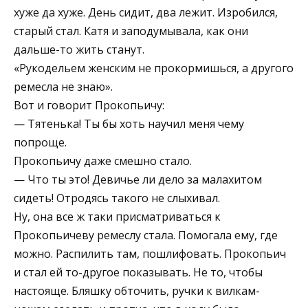
хуже да хуже. День сидит, два лежит. Изробился,
старый стал. Катя и заподумывала, как они
дальше-то жить станут.
«Рукодельем женским не прокормишься, а другого
ремесла не знаю».
Вот и говорит Прокопьичу:
— Тятенька! Ты бы хоть научил меня чему
попроще.
Прокопьичу даже смешно стало.
— Что ты это! Девичье ли дело за малахитом
сидеть! Отродясь такого не слыхивал.
Ну, она все ж таки присматриваться к
Прокопьичеву ремеслу стала. Помогала ему, где
можно. Распилить там, пошлифовать. Прокопьич
и стал ей то-другое показывать. Не то, чтобы
настояще. Бляшку обточить, ручки к вилкам-