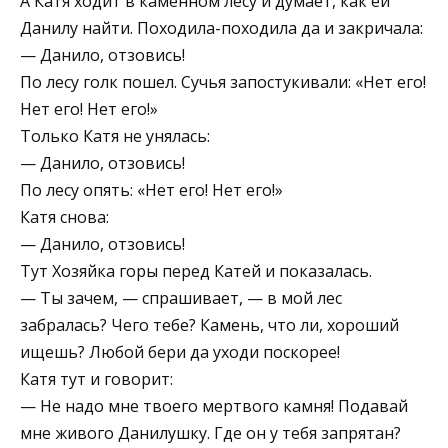
А Катя ходит в каменном лесу и думает, как ей
Данилу найти. Походила-походила да и закричала:
— Данило, отзовись!
По лесу голк пошел. Сучья запостукивали: «Нет его!
Нет его! Нет его!»
Только Катя не унялась:
— Данило, отзовись!
По лесу опять: «Нет его! Нет его!»
Катя снова:
— Данило, отзовись!
Тут Хозяйка горы перед Катей и показалась.
— Ты зачем, — спрашивает, — в мой лес
забралась? Чего тебе? Камень, что ли, хороший
ищешь? Любой бери да уходи поскорее!
Катя тут и говорит:
— Не надо мне твоего мертвого камня! Подавай
мне живого Данилушку. Где он у тебя запрятан?