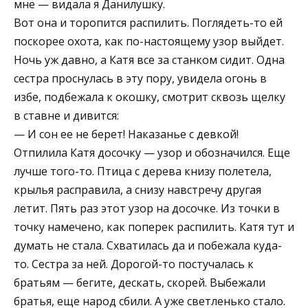
мне — видала я Данилушку.
Вот она и торопится распилить. Поглядеть-то ей
поскорее охота, как по-настоящему узор выйдет.
Ночь уж давно, а Катя все за станком сидит. Одна
сестра проснулась в эту пору, увидела огонь в
избе, подбежала к окошку, смотрит сквозь щелку
в ставне и дивится:
— И сон ее не берет! Наказанье с девкой!
Отпилила Катя досочку — узор и обозначился. Еще
лучше того-то. Птица с дерева книзу полетела,
крылья расправила, а снизу навстречу другая
летит. Пять раз этот узор на досочке. Из точки в
точку намечено, как поперек распилить. Катя тут и
думать не стала. Схватилась да и побежала куда-
то. Сестра за ней. Дорогой-то постучалась к
братьям — бегите, дескать, скорей. Выбежали
братья, еще народ сбили. А уже светленько стало.