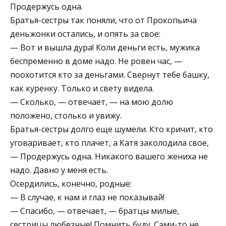
Продержусь одна.
Братья-сестры так поняли, что от Прокопьича
деньжонки остались, и опять за свое:
— Вот и вышла дура! Коли деньги есть, мужика
беспременно в доме надо. Не ровен час, —
поохотится кто за деньгами. Свернут тебе башку,
как куренку. Только и свету видела.
— Сколько, — отвечает, — на мою долю
положено, столько и увижу.
Братья-сестры долго еще шумели. Кто кричит, кто
уговаривает, кто плачет, а Катя заколодила свое,
— Продержусь одна. Никакого вашего жениха не
надо. Давно у меня есть.
Осердились, конечно, родные:
— В случае, к нам и глаз не показывай!
— Спасибо, — отвечает, — братцы милые,
сестрицы любезные! Помнить буду. Сами-то не