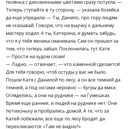
полянка с диковинными цветами сразу потухла. —
Теперь ступайте в ту сторону, — указала Хозяйка
да еще упредила: — Ты, Данило, про гору людям
не сказывай. Говори, что на выучку к дальнему
мастеру ходил. А ты, Катерина, и думать забудь,
что я у тебя жениха сманивала. Сам он пришел за
тем, что теперь забыл. Поклонилась тут Катя:
— Прости на худом слове!
— Ладно, — отвечает, — что каменной сделается!
Для тебя говорю, чтоб остуды у вас не было.
Пошли Катя с Данилой по лесу, а он все темней да
темней, а под ногами неровно — бугры да ямки.
Огляделись, а они на руднике — на Гумешках.
Время еще раннее, и людей на руднике нет. Они
потихоньку и пробрались домой. А те, что за
Катей побежали, все еще по лесу бродят да
перекликаются: «Там не видно?»