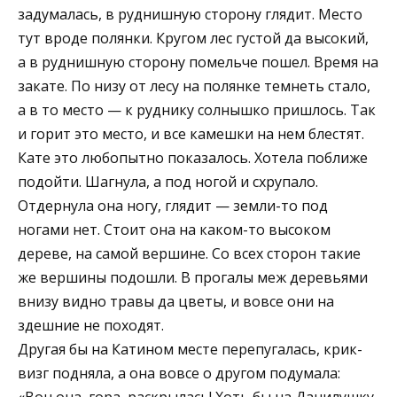
задумалась, в руднишную сторону глядит. Место
тут вроде полянки. Кругом лес густой да высокий,
а в руднишную сторону помельче пошел. Время на
закате. По низу от лесу на полянке темнеть стало,
а в то место — к руднику солнышко пришлось. Так
и горит это место, и все камешки на нем блестят.
Кате это любопытно показалось. Хотела поближе
подойти. Шагнула, а под ногой и схрупало.
Отдернула она ногу, глядит — земли-то под
ногами нет. Стоит она на каком-то высоком
дереве, на самой вершине. Со всех сторон такие
же вершины подошли. В прогалы меж деревьями
внизу видно травы да цветы, и вовсе они на
здешние не походят.
Другая бы на Катином месте перепугалась, крик-
визг подняла, а она вовсе о другом подумала:
«Вон она, гора, раскрылась! Хоть бы на Данилушку