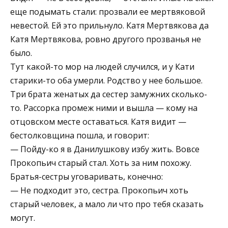
еще подымать стали: прозвали ее мертвяковой
невестой. Ей это прильнуло. Катя Мертвякова да
Катя Мертвякова, ровно другого прозванья не
было.
Тут какой-то мор на людей случился, и у Кати
старики-то оба умерли. Родство у нее большое.
Три брата женатых да сестер замужних сколько-
то. Рассорка промеж ними и вышла — кому на
отцовском месте оставаться. Катя видит —
бестолковщина пошла, и говорит:
— Пойду-ко я в Данилушкову избу жить. Вовсе
Прокопьич старый стал. Хоть за ним похожу.
Братья-сестры уговаривать, конечно:
— Не подходит это, сестра. Прокопьич хоть
старый человек, а мало ли что про тебя сказать
могут.