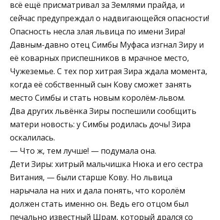
всё ещё присматривал за Землями прайда, и
сейчас предупреждал о надвигающейся опасности!
Опасность несла злая львица по имени Зира!
Давным-давно отец Симбы Муфаса изгнал Зиру и
её коварных приспешников в мрачное место,
Чужеземье. С тех пор хитрая Зира ждала момента,
когда её собственный сын Кову сможет занять
место Симбы и стать новым королём-львом.
Два других львёнка Зиры поспешили сообщить
матери новость: у Симбы родилась дочь! Зира
оскалилась.
— Что ж, тем лучше! — подумала она.
Дети Зиры: хитрый мальчишка Нюка и его сестра
Витания, — были старше Кову. Но львица
нарычала на них и дала понять, что королём
должен стать именно он. Ведь его отцом был
печально известный Шрам, который дрался со