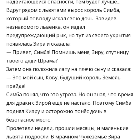
надвигающейся опасности, тем будет лучше…
Вдруг рядом с львятами вырос король Симба,
который повсюду искал свою дочь. Завидев
незнакомого львёнка, он издал
предупреждающий рык, но тут из своего укрытия
появилась Зира и сказала:
— Привет, Симба! Помнишь меня, Зиру, спутницу
твоего дяди Шрама?
Затем она положила лапу на плечо сыну и сказала:
— Это мой сын, Кову, будущий король Земель
прайда!
Симба понял, что это угроза. Но он знал, что время
для драки с Зирой ещё не настало. Поэтому Симба
поднял Киару и осторожно понёс дочь в
безопасное место.
Пролетели недели, прошли месяцы, и маленькие
львята подросли. В мрачном Чужеземье Зира