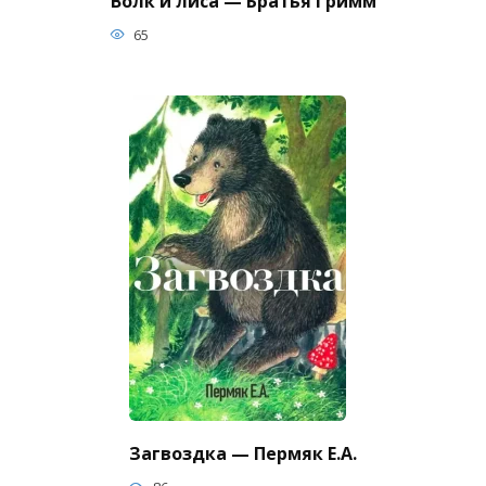
Волк и лиса — Братья Гримм
65
Загвоздка — Пермяк Е.А.