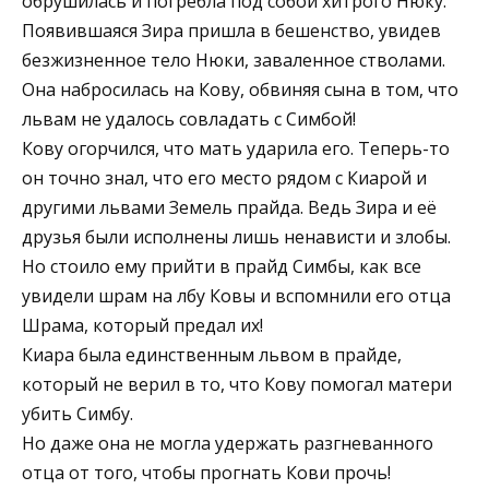
обрушилась и погребла под собой хитрого Нюку.
Появившаяся Зира пришла в бешенство, увидев
безжизненное тело Нюки, заваленное стволами.
Она набросилась на Кову, обвиняя сына в том, что
львам не удалось совладать с Симбой!
Кову огорчился, что мать ударила его. Теперь-то
он точно знал, что его место рядом с Киарой и
другими львами Земель прайда. Ведь Зира и её
друзья были исполнены лишь ненависти и злобы.
Но стоило ему прийти в прайд Симбы, как все
увидели шрам на лбу Ковы и вспомнили его отца
Шрама, который предал их!
Киара была единственным львом в прайде,
который не верил в то, что Кову помогал матери
убить Симбу.
Но даже она не могла удержать разгневанного
отца от того, чтобы прогнать Кови прочь!