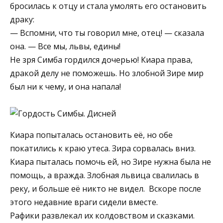
бросилась к отцу и стала умолять его остановить
драку:
— Вспомни, что ты говорил мне, отец! — сказала
она. — Все мы, львы, едины!
Не зря Симба гордился дочерью! Киара права,
дракой делу не поможешь. Но злобной Зире мир
был ни к чему, и она напала!
Киара попыталась остановить её, но обе
покатились к краю утеса. Зира сорвалась вниз.
Киара пыталась помочь ей, но Зире нужна была не
помощь, а вражда. Злобная львица свалилась в
реку, и больше её никто не видел. Вскоре после
этого недавние враги сидели вместе.
Рафики развлекал их колдовством и сказками.