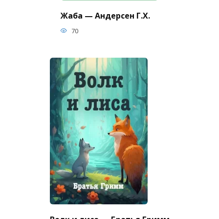
Жаба — Андерсен Г.Х.
70