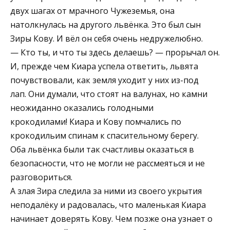
двух шагах от мрачного Чужеземья, она
натолкнулась на другого львёнка. Это был сын
Зиры Кову. И вёл он себя очень недружелюбно.
— Кто ты, и что ты здесь делаешь? — прорычал он.
И, прежде чем Киара успела ответить, львята
почувствовали, как земля уходит у них из-под
лап. Они думали, что стоят на валунах, но камни
неожиданно оказались голодными
крокодилами! Киара и Кову помчались по
крокодильим спинам к спасительному берегу.
Оба львёнка были так счастливы оказаться в
безопасности, что не могли не рассмеяться и не
разговориться.
А злая Зира следила за ними из своего укрытия
неподалёку и радовалась, что маленькая Киара
начинает доверять Кову. Чем позже она узнает о