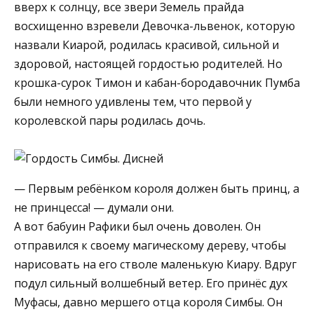
вверх к солнцу, все звери Земель прайда
восхищенно взревели Девочка-львенок, которую
назвали Киарой, родилась красивой, сильной и
здоровой, настоящей гордостью родителей. Но
крошка-сурок Тимон и кабан-бородавочник Пумба
были немного удивлены тем, что первой у
королевской пары родилась дочь.
— Первым ребёнком короля должен быть принц, а
не принцесса! — думали они.
А вот бабуин Рафики был очень доволен. Он
отправился к своему магическому дереву, чтобы
нарисовать на его стволе маленькую Киару. Вдруг
подул сильный волшебный ветер. Его принёс дух
Муфасы, давно мершего отца короля Симбы. Он