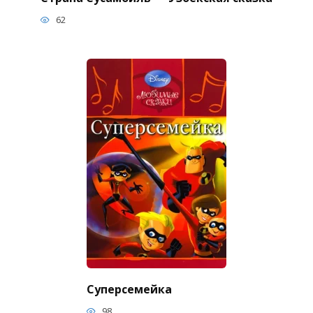
62
Суперсемейка
98