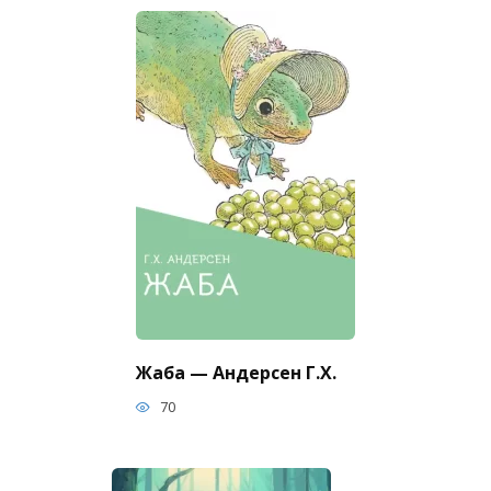
Жаба — Андерсен Г.Х.
70