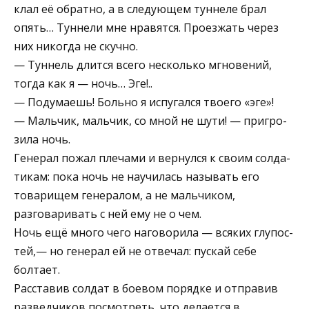
клал её обратно, а в следующем туннеле брал
опять… Туннели мне нравятся. Проезжать через
них никогда не скучно.
— Туннель длится всего несколько мгновений,
тог­да как я — ночь… Эге!..
— Подумаешь! Больно я испугался твоего «эге»!
— Мальчик, мальчик, со мной не шути! — пригро­
зила ночь.
Генерал пожал плечами и вернулся к своим солда­
тикам: пока ночь не научилась называть его
товарищем генералом, а не мальчиком,
разговаривать с ней ему не о чем.
Ночь ещё много чего наговорила — всяких глупос­
тей,— но генерал ей не отвечал: пускай себе
болтает.
Расставив солдат в боевом порядке и отправив
раз­ведчиков посмотреть, что делается в