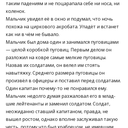
таким падениям и не поцарапала себе ни носа, ни
коленок.
Мальчик увидел её в окно и подумал, что ночь
похожа на циркового акробата. Упадёт и встанет
как ни в чём не бывало.
Мальчик был дома один и занимался пуговицами
— целой коробкой пуговиц. Первым делом он
разложил на ковре самые мелкие пуговицы.
Назвав их солдата­ми, он велел им стоять
навытяжку. Среднего размера пуговицы он
произвёл в офицеры и поставил перед солдатами.
Один капитан почему-то не понравился ему.
Мальчик недолго думая разжаловал его в млад­
шие лейтенанты и заменил солдатом. Солдат,
неожи­данно ставший капитаном, правда, не
вышел ростом, однако вполне заслуживал такую
честь, потому что был храбрецом, не имевшим