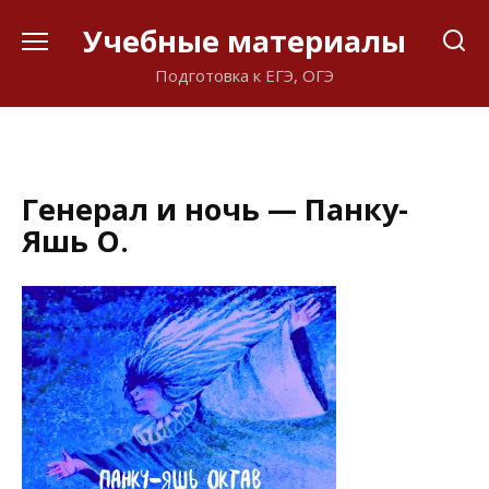
Перейти
Учебные материалы
к
содержанию
Подготовка к ЕГЭ, ОГЭ
Генерал и ночь — Панку-
Яшь О.