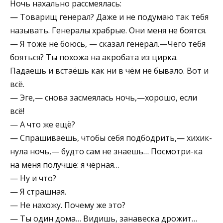
Ночь нахально рассмеялась:
— Товарищ генерал? Даже и не подумаю так тебя
называть. Генералы храбрые. Они меня не боятся.
— Я тоже не боюсь, — сказал генерал.—Чего тебя
бояться? Ты похожа на акробата из цирка.
Падаешь и встаёшь как ни в чём не бывало. Вот и
всё.
— Эге,— снова засмеялась ночь,—хорошо, если
всё!
— А что же ещё?
— Спрашиваешь, чтобы себя подбодрить,— хихик­
нула ночь,— будто сам не знаешь… Посмотри-ка
на меня получше: я чёрная…
— Ну и что?
— Я страшная.
— Не нахожу. Почему же это?
— Ты один дома… Видишь, занавеска дрожит…