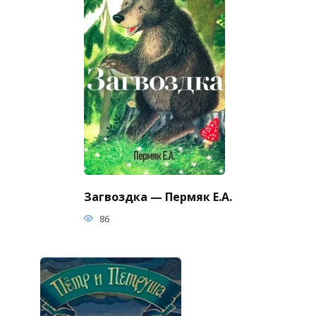
Загвоздка — Пермяк Е.А.
86