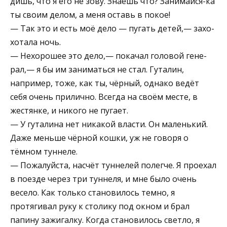
дишь, что я его не зову. Знаешь что? Занимайся-ка
ты своим делом, а меня оставь в покое!
— Так это и есть моё дело — пугать детей,— захо­
хотала ночь.
— Нехорошее это дело,— покачал головой гене­
рал,— я бы им заниматься не стал. Гуталин,
например, тоже, как ты, чёрный, однако ведёт
себя очень при­лично. Всегда на своём месте, в
жестянке, и никого не пугает.
— У гуталина нет никакой власти. Он маленький.
Даже меньше чёрной кошки, уж не говоря о
тёмном туннеле.
— Пожалуйста, насчёт туннелей полегче. Я проехал
в поезде через три туннеля, и мне было очень
весело. Как только становилось темно, я
протягивал руку к столику под окном и брал
папину зажигалку. Когда становилось светло, я