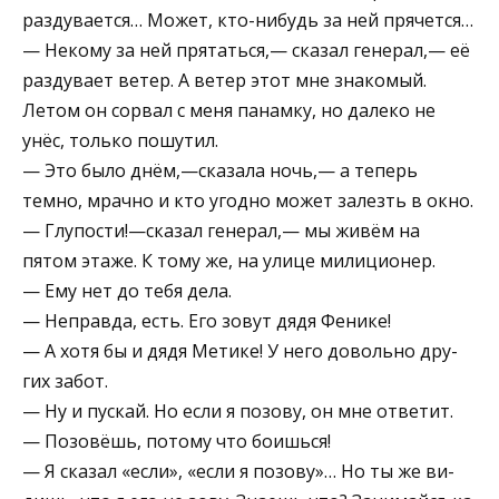
раз­дувается… Может, кто-нибудь за ней прячется…
— Некому за ней прятаться,— сказал генерал,— её
раздувает ветер. А ветер этот мне знакомый.
Летом он сорвал с меня панамку, но далеко не
унёс, только по­шутил.
— Это было днём,—сказала ночь,— а теперь
темно, мрачно и кто угодно может залезть в окно.
— Глупости!—сказал генерал,— мы живём на
пятом этаже. К тому же, на улице милиционер.
— Ему нет до тебя дела.
— Неправда, есть. Его зовут дядя Фенике!
— А хотя бы и дядя Метике! У него довольно дру­
гих забот.
— Ну и пускай. Но если я позову, он мне ответит.
— Позовёшь, потому что боишься!
— Я сказал «если», «если я позову»… Но ты же ви­