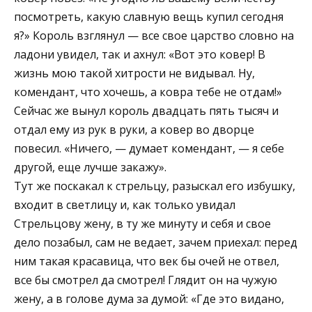
посмотреть, какую славную вещь купил сегодня
я?» Король взглянул — все свое царство словно на
ладони увидел, так и ахнул: «Вот это ковер! В
жизнь мою такой хитрости не видывал. Ну,
комендант, что хочешь, а ковра тебе не отдам!»
Сейчас же вынул король двадцать пять тысяч и
отдал ему из рук в руки, а ковер во дворце
повесил. «Ничего, — думает комендант, — я себе
другой, еще лучше закажу».
Тут же поскакал к стрельцу, разыскал его избушку,
входит в светлицу и, как только увидал
Стрельцову жену, в ту же минуту и себя и свое
дело позабыл, сам не ведает, зачем приехал: перед
ним такая красавица, что век бы очей не отвел,
все бы смотрел да смотрел! Глядит он на чужую
жену, а в голове дума за думой: «Где это видано,