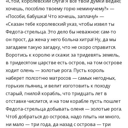
«Стой, королевский слуга! Я все твои думки ведаю;
хочешь, пособлю твоему горю неминучему?» —
«Пособи, бабушка! Что хочешь, заплачу!» —
«Сказан тебе королевский указ, чтобы извел ты
Федота-стрельца. Это дело бы неважное: сам-то
он прост, да жена у него больна хитра! Ну, да мы
загадаем такую загадку, что не скоро справится.
Воротись к королю и скажи: за тридевять земель,
в тридесятом царстве есть остров, на том острове
ходит олень — золотые рога. Пусть король
наберет полсотню матросов — самых негодных,
горьких пьяниц, и велит изготовить к походу
старый, гнилой корабль, что тридцать лет в
отставке числится, и на том корабле пусть пошлет
Федота-стрельца добывать оленя — золотые рога.
Чтоб добраться до острова, надо плыть ни много,
ни мало — три года, да назад с острова — три