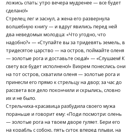
ложись спать: утро вечера мудренее — все будет
сделано!»
Стрелец лег и заснул, а жена его развернула
волшебную книгу — и вдруг явились перед ней
два неведомых молодца: «Что угодно, что
надобно?» — «Ступайте вы за тридевять земель, в
тридесятое царство — на остров, поймайте оленя
— золотые рога и доставьте сюда!» — «Слушаем! К
свету все будет исполнено!» Вихрем понеслись они
на тот остров, схватили оленя — золотые рога и
принесли его прямо к стрельцу на двор; за час до
рассвета все дело покончили и скрылись, словно
их и не было.
Стрельчиха-красавица разбудила своего мужа
пораньше и говорит ему: «Поди посмотри: олень
— золотые рога на твоем дворе гуляет. Бери его
на корабль с собою, пять суток вперед плыви, на