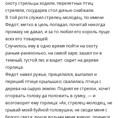
охоту стрельцы ходили, перелетных птиц
стреляли, государев стол дичью снабжали.
В той роте служил стрелец-молодец, по имени
Федот; метко в цель попадал, почитай никогда
промаху не давал, и за то любил его король пуще
всех его товарищей.
Случилось ему в одно время пойти на охоту
раным-ранехонько, на самой заре; зашел он в
темный, густой лес и видит: сидит на дереве
горлица.
Федот навел ружье, прицелился, выпалил и
перешиб птице крылышко; свалилась птица с
дерева на сырую землю. Поднял ее стрелок, хочет
оторвать голову да положить в сумку, — и
возговорит ему горлица: «Ах, стрелец-молодец, не
срывай моей буйной головушки, не своди меня с
белого света; лучше возьми меня живую, принеси