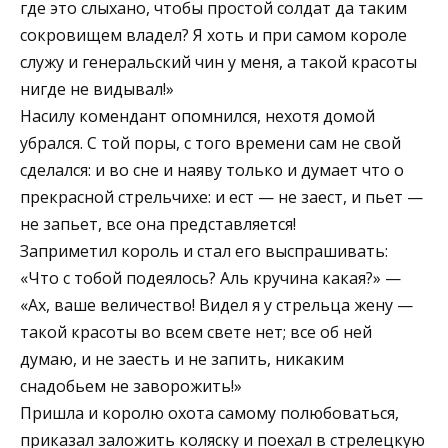
где это слыхано, чтобы простой солдат да таким
сокровищем владел? Я хоть и при самом короле
служу и генеральский чин у меня, а такой красоты
нигде не видывал!»
Насилу комендант опомнился, нехотя домой
убрался. С той поры, с того времени сам не свой
сделался: и во сне и наяву только и думает что о
прекрасной стрельчихе: и ест — не заест, и пьет —
не запьет, все она представляется!
Заприметил король и стал его выспрашивать:
«Что с тобой подеялось? Аль кручина какая?» —
«Ах, ваше величество! Видел я у стрельца жену —
такой красоты во всем свете нет; все об ней
думаю, и не заесть и не запить, никаким
снадобьем не заворожить!»
Пришла и королю охота самому полюбоваться,
приказал заложить коляску и поехал в стрелецкую