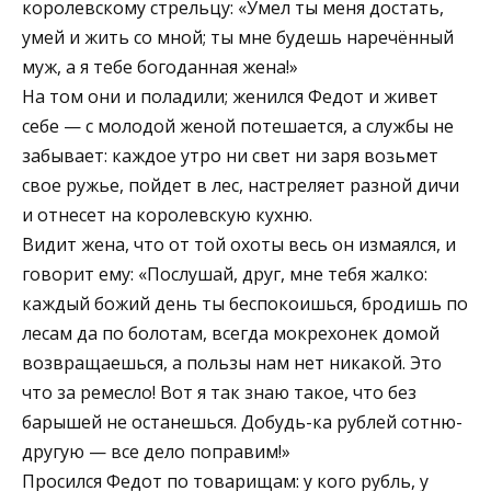
королевскому стрельцу: «Умел ты меня достать,
умей и жить со мной; ты мне будешь наречённый
муж, а я тебе богоданная жена!»
На том они и поладили; женился Федот и живет
себе — с молодой женой потешается, а службы не
забывает: каждое утро ни свет ни заря возьмет
свое ружье, пойдет в лес, настреляет разной дичи
и отнесет на королевскую кухню.
Видит жена, что от той охоты весь он измаялся, и
говорит ему: «Послушай, друг, мне тебя жалко:
каждый божий день ты беспокоишься, бродишь по
лесам да по болотам, всегда мокрехонек домой
возвращаешься, а пользы нам нет никакой. Это
что за ремесло! Вот я так знаю такое, что без
барышей не останешься. Добудь-ка рублей сотню-
другую — все дело поправим!»
Просился Федот по товарищам: у кого рубль, у