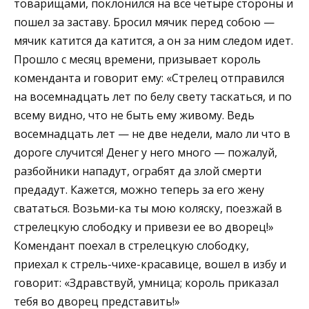
товарищами, поклонился на все четыре стороны и
пошел за заставу. Бросил мячик перед собою —
мячик катится да катится, а он за ним следом идет.
Прошло с месяц времени, призывает король
коменданта и говорит ему: «Стрелец отправился
на восемнадцать лет по белу свету таскаться, и по
всему видно, что не быть ему живому. Ведь
восемнадцать лет — не две недели, мало ли что в
дороге случится! Денег у него много — пожалуй,
разбойники нападут, ограбят да злой смерти
предадут. Кажется, можно теперь за его жену
свататься. Возьми-ка ты мою коляску, поезжай в
стрелецкую слободку и привези ее во дворец!»
Комендант поехал в стрелецкую слободку,
приехал к стрель-чихе-красавице, вошел в избу и
говорит: «Здравствуй, умница; король приказал
тебя во дворец представить!»