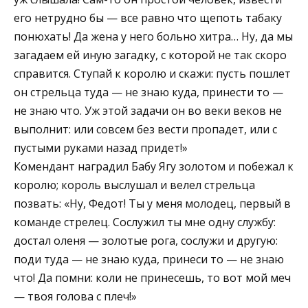
его нетрудно бы — все равно что щепоть табаку
понюхать! Да жена у него больно хитра… Ну, да мы
загадаем ей иную загадку, с которой не так скоро
справится. Ступай к королю и скажи: пусть пошлет
он стрельца туда — не знаю куда, принести то —
не знаю что. Уж этой задачи он во веки веков не
выполнит: или совсем без вести пропадет, или с
пустыми руками назад придет!»
Комендант наградил Бабу Ягу золотом и побежал к
королю; король выслушал и велел стрельца
позвать: «Ну, Федот! Ты у меня молодец, первый в
команде стрелец. Сослужил ты мне одну службу:
достал оленя — золотые рога, сослужи и другую:
поди туда — не знаю куда, принеси то — не знаю
что! Да помни: коли не принесешь, то вот мой меч
— твоя голова с плеч!»