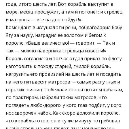
года, итого шесть лет. Вот корабль выступит в
море, месяц прослужит, а там и потонет: и стрелец
и матросы — все на дно пойдут!»
Комендант выслушал эти речи, поблагодарил Бабу
Ягу за науку, наградил ее золотом и бегом к
королю. «Ваше величество! — говорит. — Так и
так — можно наверняка стрельца извести!»
Король согласился и тотчас отдал приказ по флоту:
изготовить к походу старый, гнилой корабль,
нагрузить его провизией на шесть лет и посадить
на него пятьдесят матросов — самых распутных и
горьких пьяниц. Побежали гонцы по всем кабакам,
по трактирам, набрали таких матросов, что
поглядеть любо-дорого: у кого глаз подбит, у кого
нос сворочен набок. Как скоро доложили королю,
что корабль готов, он в ту же минуту потребовал
к себе стрельца: «Ну, Федот, ты у меня молодец,