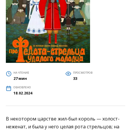
НА ЧТЕНИЕ
ПРОСМОТРОВ
27 мин
33
ОБНОВЛЕНО
18.02.2024
В некотором царстве жил-был король — холост-
неженат, и была у него целая рота стрельцов; на