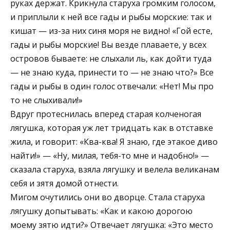
руках держат. Крикнула старуха громким голосом,
и приплыли к ней все гады и рыбы морские: так и
кишат — из-за них синя моря не видно! «Гой есте,
гады и рыбы морские! Вы везде плаваете, у всех
островов бываете: не слыхали ль, как дойти туда
— не знаю куда, принести то — не знаю что?» Все
гады и рыбы в один голос отвечали: «Нет! Мы про
то не слыхивали!»
Вдруг протеснилась вперед старая колченогая
лягушка, которая уж лет тридцать как в отставке
жила, и говорит: «Ква-ква! Я знаю, где этакое диво
найти!» — «Ну, милая, тебя-то мне и надобно!» —
сказала старуха, взяла лягушку и велела великанам
себя и зятя домой отнести.
Мигом очутились они во дворце. Стала старуха
лягушку допытывать: «Как и какою дорогою
моему зятю идти?» Отвечает лягушка: «Это место