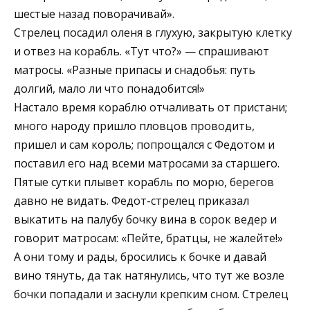
шестые назад поворачивай».
Стрелец посадил оленя в глухую, закрытую клетку
и отвез на корабль. «Тут что?» — спрашивают
матросы. «Разные припасы и снадобья: путь
долгий, мало ли что понадобится!»
Настало время кораблю отчаливать от пристани;
много народу пришло пловцов проводить,
пришел и сам король; попрощался с Федотом и
поставил его над всеми матросами за старшего.
Пятые сутки плывет корабль по морю, берегов
давно не видать. Федот-стрелец приказал
выкатить на палубу бочку вина в сорок ведер и
говорит матросам: «Пейте, братцы, не жалейте!»
А они тому и рады, бросились к бочке и давай
вино тянуть, да так натянулись, что тут же возле
бочки попадали и заснули крепким сном. Стрелец