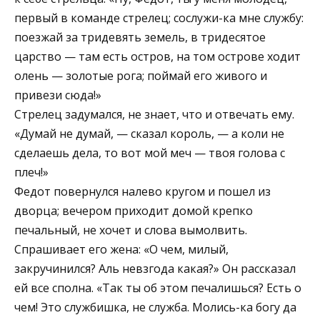
первый в команде стрелец; сослужи-ка мне службу:
поезжай за тридевять земель, в тридесятое
царство — там есть остров, на том острове ходит
олень — золотые рога; поймай его живого и
привези сюда!»
Стрелец задумался, не знает, что и отвечать ему.
«Думай не думай, — сказал король, — а коли не
сделаешь дела, то вот мой меч — твоя голова с
плеч!»
Федот повернулся налево кругом и пошел из
дворца; вечером приходит домой крепко
печальный, не хочет и слова вымолвить.
Спрашивает его жена: «О чем, милый,
закручинился? Аль невзгода какая?» Он рассказал
ей все сполна. «Так ты об этом печалишься? Есть о
чем! Это службишка, не служба. Молись-ка богу да