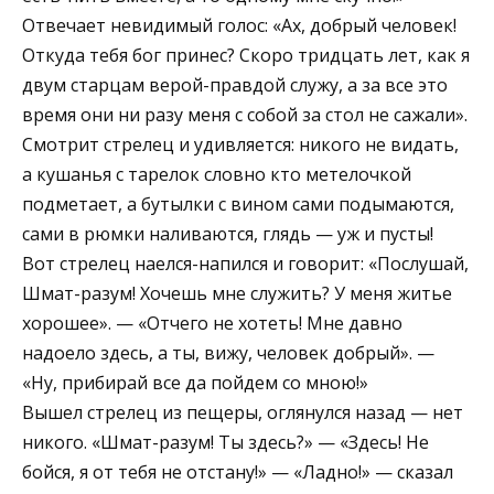
Отвечает невидимый голос: «Ах, добрый человек!
Откуда тебя бог принес? Скоро тридцать лет, как я
двум старцам верой-правдой служу, а за все это
время они ни разу меня с собой за стол не сажали».
Смотрит стрелец и удивляется: никого не видать,
а кушанья с тарелок словно кто метелочкой
подметает, а бутылки с вином сами подымаются,
сами в рюмки наливаются, глядь — уж и пусты!
Вот стрелец наелся-напился и говорит: «Послушай,
Шмат-разум! Хочешь мне служить? У меня житье
хорошее». — «Отчего не хотеть! Мне давно
надоело здесь, а ты, вижу, человек добрый». —
«Ну, прибирай все да пойдем со мною!»
Вышел стрелец из пещеры, оглянулся назад — нет
никого. «Шмат-разум! Ты здесь?» — «Здесь! Не
бойся, я от тебя не отстану!» — «Ладно!» — сказал