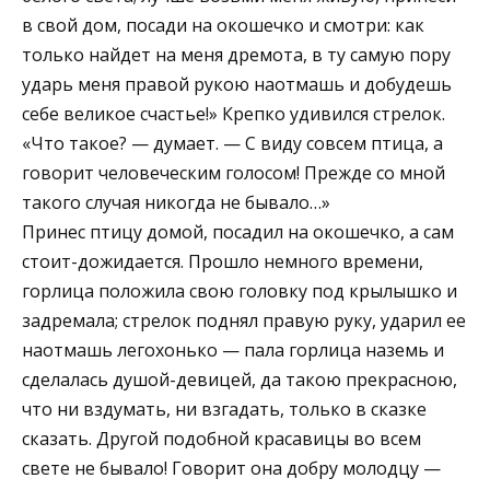
в свой дом, посади на окошечко и смотри: как
только найдет на меня дремота, в ту самую пору
ударь меня правой рукою наотмашь и добудешь
себе великое счастье!» Крепко удивился стрелок.
«Что такое? — думает. — С виду совсем птица, а
говорит человеческим голосом! Прежде со мной
такого случая никогда не бывало…»
Принес птицу домой, посадил на окошечко, а сам
стоит-дожидается. Прошло немного времени,
горлица положила свою головку под крылышко и
задремала; стрелок поднял правую руку, ударил ее
наотмашь легохонько — пала горлица наземь и
сделалась душой-девицей, да такою прекрасною,
что ни вздумать, ни взгадать, только в сказке
сказать. Другой подобной красавицы во всем
свете не бывало! Говорит она добру молодцу —