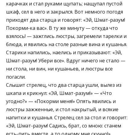
карачках и стал руками щупать; нащупал пустой
шкаф, сел в него и закрылся. Вот немного погодя
приходят два старца и говорят: «Эй, Шмат-разум!
Покорми-ка вас». В ту же минуту — откуда что
взялось! — зажглись люстры, загремели тарелки и
блюда, и явились на столе разные вина и кушанья.
Старики напились, наелись и приказывают: «Эй,
Шмат-разум! Убери все». Вдруг ничего не стало —
ни стола, ни вин, ни кушаньев, и люстры все
погасли.
Слышит стрелец, что два старца ушли, вылез из
шкапа и крикнул: «Эй, Шмат-разум!» — «Что
угодно?» — «Покорми меня!» Опять явились и
люстры зажженные, и стол накрытый, и всякие
напитки и кушанья. Стрелец сел за стол и говорит:
«Эй, Шмат-разум! Садись, брат, со мною: станем
есть-пить вместе, а то одному мне скучно!»