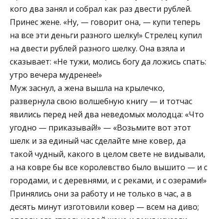
кого два занял и собрал как раз двести рублей.
Принес жене. «Ну, — говорит она, — купи теперь
на все эти деньги разного шелку!» Стрелец купил
на двести рублей разного шелку. Она взяла и
сказывает: «Не тужи, молись богу да ложись спать:
утро вечера мудренее!»
Муж заснул, а жена вышла на крылечко,
развернула свою волшебную книгу — и тотчас
явились перед ней два неведомых молодца: «Что
угодно — приказывай!» — «Возьмите вот этот
шелк и за единый час сделайте мне ковер, да
такой чудный, какого в целом свете не видывали,
а на ковре бы все королевство было вышито — и с
городами, и с деревнями, и с реками, и с озерами!»
Принялись они за работу и не только в час, а в
десять минут изготовили ковер — всем на диво;