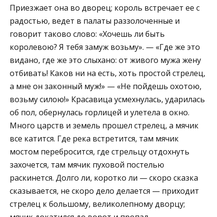
Приезжает она во дворец; король встречает ее с
радостью, ведет в палаты раззолоченные и
говорит таково слово: «Хочешь ли быть
королевою? Я тебя замуж возьму». — «Где же это
видано, где же это слыхано: от живого мужа жену
отбивать! Каков ни на есть, хоть простой стрелец,
а мне он законный муж!» — «Не пойдешь охотою,
возьму силою!» Красавица усмехнулась, ударилась
об пол, обернулась горлицей и улетела в окно.
Много царств и земель прошел стрелец, а мячик
все катится. Где река встретится, там мячик
мостом перебросится, где стрельцу отдохнуть
захочется, там мячик пуховой постелью
раскинется. Долго ли, коротко ли — скоро сказка
сказывается, не скоро дело делается — приходит
стрелец к большому, великолепному дворцу;
мячик докатился до ворот и пропал.