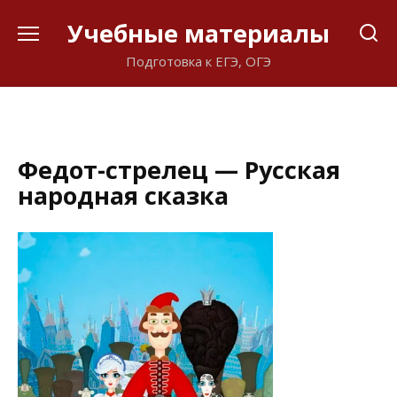
Перейти
Учебные материалы
к
содержанию
Подготовка к ЕГЭ, ОГЭ
Федот-стрелец — Русская
народная сказка