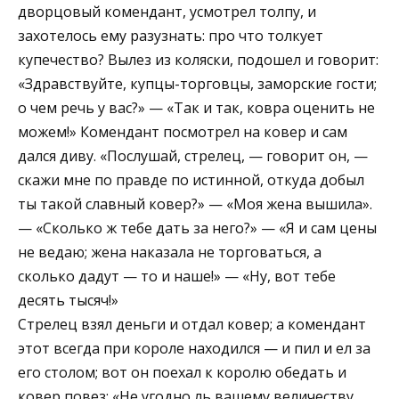
дворцовый комендант, усмотрел толпу, и
захотелось ему разузнать: про что толкует
купечество? Вылез из коляски, подошел и говорит:
«Здравствуйте, купцы-торговцы, заморские гости;
о чем речь у вас?» — «Так и так, ковра оценить не
можем!» Комендант посмотрел на ковер и сам
дался диву. «Послушай, стрелец, — говорит он, —
скажи мне по правде по истинной, откуда добыл
ты такой славный ковер?» — «Моя жена вышила».
— «Сколько ж тебе дать за него?» — «Я и сам цены
не ведаю; жена наказала не торговаться, а
сколько дадут — то и наше!» — «Ну, вот тебе
десять тысяч!»
Стрелец взял деньги и отдал ковер; а комендант
этот всегда при короле находился — и пил и ел за
его столом; вот он поехал к королю обедать и
ковер повез: «Не угодно ль вашему величеству