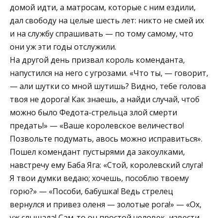
домой идти, а матросам, которые с ним ездили,
дал свободу на целые шесть лет: никто не смей их
и на службу спрашивать — по тому самому, что
они уж эти годы отслужили.
На другой день призвал король коменданта,
напустился на него с угрозами. «Что ты, — говорит,
— али шутки со мной шутишь? Видно, тебе голова
твоя не дорога! Как знаешь, а найди случай, чтоб
можно было Федота-стрельца злой смерти
предать!» — «Ваше королевское величество!
Позвольте подумать, авось можно исправиться».
Пошел комендант пустырями да закоулками,
навстречу ему Баба Яга: «Стой, королевский слуга!
Я твои думки ведаю; хочешь, пособлю твоему
горю?» — «Пособи, бабушка! Ведь стрелец
вернулся и привез оленя — золотые рога!» — «Ох,
уж слышала! Сам-то он простой человек, извести