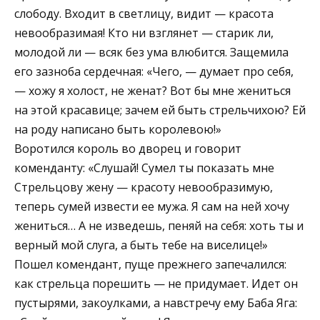
слободу. Входит в светлицу, видит — красота
невообразимая! Кто ни взглянет — старик ли,
молодой ли — всяк без ума влюбится. Защемила
его зазноба сердечная: «Чего, — думает про себя,
— хожу я холост, не женат? Вот бы мне жениться
на этой красавице; зачем ей быть стрельчихою? Ей
на роду написано быть королевою!»
Воротился король во дворец и говорит
коменданту: «Слушай! Сумел ты показать мне
Стрельцову жену — красоту невообразимую,
теперь сумей извести ее мужа. Я сам на ней хочу
жениться… А не изведешь, пеняй на себя: хоть ты и
верный мой слуга, а быть тебе на виселице!»
Пошел комендант, пуще прежнего запечалился:
как стрельца порешить — не придумает. Идет он
пустырями, закоулками, а навстречу ему Баба Яга: