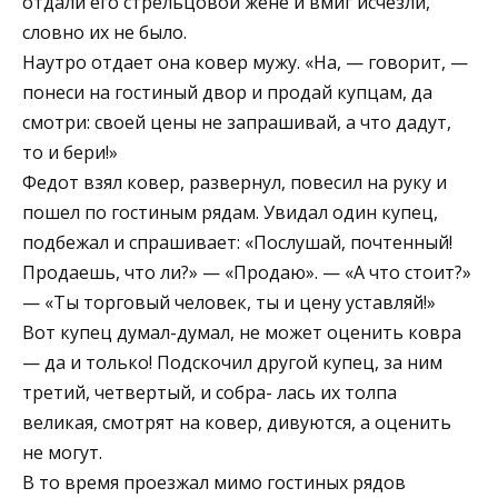
отдали его стрельцовой жене и вмиг исчезли,
словно их не было.
Наутро отдает она ковер мужу. «На, — говорит, —
понеси на гостиный двор и продай купцам, да
смотри: своей цены не запрашивай, а что дадут,
то и бери!»
Федот взял ковер, развернул, повесил на руку и
пошел по гостиным рядам. Увидал один купец,
подбежал и спрашивает: «Послушай, почтенный!
Продаешь, что ли?» — «Продаю». — «А что стоит?»
— «Ты торговый человек, ты и цену уставляй!»
Вот купец думал-думал, не может оценить ковра
— да и только! Подскочил другой купец, за ним
третий, четвертый, и собра- лась их толпа
великая, смотрят на ковер, дивуются, а оценить
не могут.
В то время проезжал мимо гостиных рядов