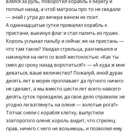
взялся за руль, поворотил корабль к берегу и
поплыл назад, а чтоб матросы про то не сведали
— знай с утра до вечера вином их поит.
А одиннадцатые сутки привалил корабль к
пристани, выкинул флаг и стал палить из пушек.
Король услыхал пальбу и сейчас же на пристань —
что там такое? Увидал стрельца, разгневался и
накинулся на него со всей жестокостью: «Как ты
смел до сроку назад воротиться?» — «А куда ж мне
деваться, ваше величество? Пожалуй, иной дурак
десять лет в морях проплавает да путного ничего
не сделает, а мы вместо шести лет всего-навсего
десять суток проездили, да свое дело справили: не
угодно ли взглянуть на оленя — золотые рога?»
Тотчас сняли с корабля клетку, выпустили
златорогого оленя; король видит, что стрелец
прав, ничего с него не возьмешь, и позволил ему