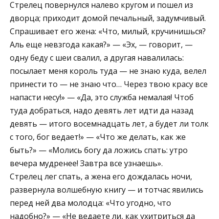
Стрелец повернулся налево кругом и пошел из
дворца; приходит домой печальный, задумчивый.
Спрашивает его жена: «Что, милый, кручинишься?
Аль еще невзгода какая?» — «Эх, — говорит, —
одну беду с шеи свалил, а другая навалилась:
посылает меня король туда — не знаю куда, велел
принести то — не знаю что… Через твою красу все
напасти несу!» — «Да, это служба немалая! Чтоб
туда добраться, надо девять лет идти да назад
девять — итого восемнадцать лет, а будет ли толк
с того, бог ведает!» — «Что же делать, как же
быть?» — «Молись богу да ложись спать: утро
вечера мудренее! Завтра все узнаешь».
Стрелец лег спать, а жена его дождалась ночи,
развернула волшебную книгу — и тотчас явились
перед ней два молодца: «Что угодно, что
надобно?» — «Не ведаете ли, как ухитриться да