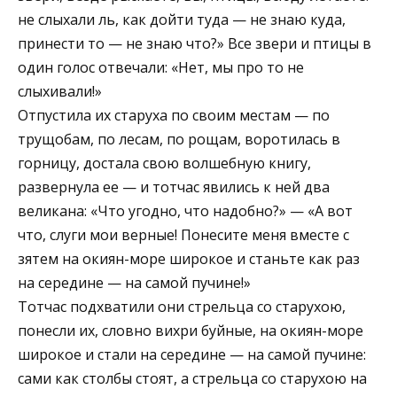
не слыхали ль, как дойти туда — не знаю куда,
принести то — не знаю что?» Все звери и птицы в
один голос отвечали: «Нет, мы про то не
слыхивали!»
Отпустила их старуха по своим местам — по
трущобам, по лесам, по рощам, воротилась в
горницу, достала свою волшебную книгу,
развернула ее — и тотчас явились к ней два
великана: «Что угодно, что надобно?» — «А вот
что, слуги мои верные! Понесите меня вместе с
зятем на окиян-море широкое и станьте как раз
на середине — на самой пучине!»
Тотчас подхватили они стрельца со старухою,
понесли их, словно вихри буйные, на окиян-море
широкое и стали на середине — на самой пучине:
сами как столбы стоят, а стрельца со старухою на