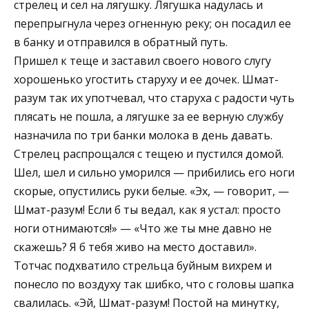
стрелец и сел на лягушку. Лягушка надулась и
перепрыгнула через огненную реку; он посадил ее
в банку и отправился в обратный путь.
Пришел к теще и заставил своего нового слугу
хорошенько угостить старуху и ее дочек. Шмат-
разум так их употчевал, что старуха с радости чуть
плясать не пошла, а лягушке за ее верную службу
назначила по три банки молока в день давать.
Стрелец распрощался с тещею и пустился домой.
Шел, шел и сильно уморился — прибились его ноги
скорые, опустились руки белые. «Эх, — говорит, —
Шмат-разум! Если б ты ведал, как я устал: просто
ноги отнимаются!» — «Что же ты мне давно не
скажешь? Я б тебя живо на место доставил».
Тотчас подхватило стрельца буйным вихрем и
понесло по воздуху так шибко, что с головы шапка
свалилась. «Эй, Шмат-разум! Постой на минутку,