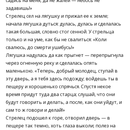
садись на меня, да не жалей — небось не
задавишь!»
Стрелец сел на лягушку и прижал ее к земле;
начала лягушка дуться: дулась, дулась и сделалась
такая большая, словно стог сенной. У стрельца
только и на уме, как бы не свалиться: «Коли
свалюсь, до смерти ушибусь!»
Лягушка надулась да как прыгнет — перепрыгнула
через огненную реку и сделалась опять
маленькою. «Теперь, добрый молодец, ступай в
эту дверь, а я тебя здесь подожду; войдешь ты в
пещеру и хорошенько спрячься. Спустя некое
время придут туда два старца; слушай, что они
будут говорить и делать, а после, как они уйдут, и
сам то ж говори и делай!»
Стрелец подошел к горе, отворил дверь — в
пещере так темно, хоть глаза выколи; полез на