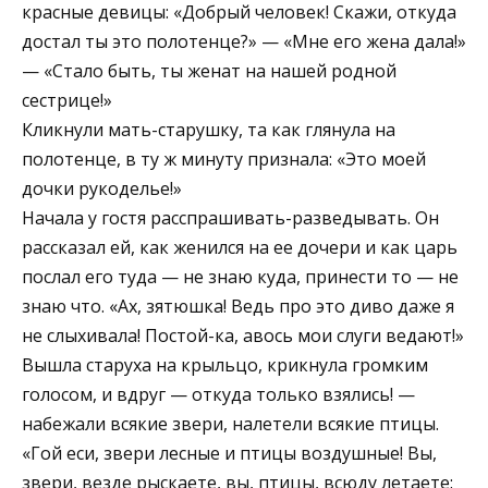
красные девицы: «Добрый человек! Скажи, откуда
достал ты это полотенце?» — «Мне его жена дала!»
— «Стало быть, ты женат на нашей родной
сестрице!»
Кликнули мать-старушку, та как глянула на
полотенце, в ту ж минуту признала: «Это моей
дочки рукоделье!»
Начала у гостя расспрашивать-разведывать. Он
рассказал ей, как женился на ее дочери и как царь
послал его туда — не знаю куда, принести то — не
знаю что. «Ах, зятюшка! Ведь про это диво даже я
не слыхивала! Постой-ка, авось мои слуги ведают!»
Вышла старуха на крыльцо, крикнула громким
голосом, и вдруг — откуда только взялись! —
набежали всякие звери, налетели всякие птицы.
«Гой еси, звери лесные и птицы воздушные! Вы,
звери, везде рыскаете, вы, птицы, всюду летаете: