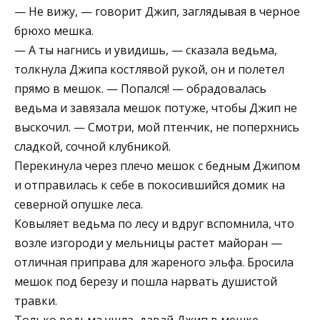
— Не вижу, — говорит Джип, заглядывая в черное
брюхо мешка.
— А ты нагнись и увидишь, — сказала ведьма,
толкнула Джипа костлявой рукой, он и полетел
прямо в мешок. — Попался! — обрадовалась
ведьма и завязала мешок потуже, чтобы Джип не
выскочил. — Смотри, мой птенчик, не поперхнись
сладкой, сочной клубникой.
Перекинула через плечо мешок с бедным Джипом
и отправилась к себе в покосившийся домик на
северной опушке леса.
Ковыляет ведьма по лесу и вдруг вспомнила, что
возле изгороди у мельницы растет майоран —
отличная приправа для жареного эльфа. Бросила
мешок под березу и пошла нарвать душистой
травки.
Только ведьма ушла, давай Джип в мешке