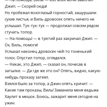
Джип. — Скорей сюда!
Но пробежал ясноглазый горностай, зашуршали
сухие листья, и Виль-дровосек опять ничего не
услышал. Тук-тук-тук — продолжал совсем рядом
стучать топор.
— На помощь! — в третий раз закричал Джип. —
Ох, Виль, помоги!
Услыхал наконец дровосек чей-то тоненький
голос. Опустил топор, огляделся.
— Никак, это Джип, — сказал он, почесав в
затылке. — Да где же это он? Опять, видно, какую-
нибудь проказу затеял.
Взялся было за топор, а Джин опять кричит: —
Какие там проказы, Виль! Заманила меня ведьма
Хаулит в мешок. Боюсь, зажарит меня сегодня на
ужин.