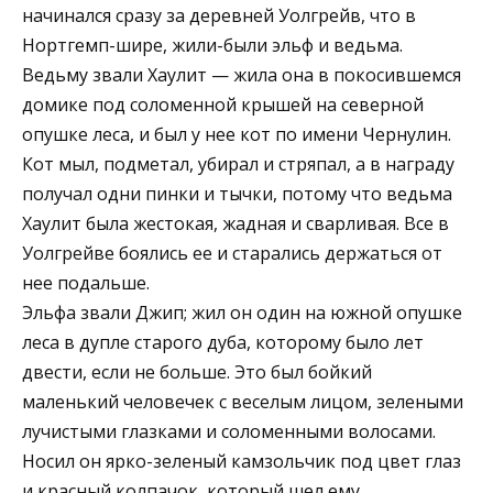
начинался сразу за деревней Уолгрейв, что в
Нортгемп-шире, жили-были эльф и ведьма.
Ведьму звали Хаулит — жила она в покосившемся
домике под соломенной крышей на северной
опушке леса, и был у нее кот по имени Чернулин.
Кот мыл, подметал, убирал и стряпал, а в награду
получал одни пинки и тычки, потому что ведьма
Хаулит была жестокая, жадная и сварливая. Все в
Уолгрейве боялись ее и старались держаться от
нее подальше.
Эльфа звали Джип; жил он один на южной опушке
леса в дупле старого дуба, которому было лет
двести, если не больше. Это был бойкий
маленький человечек с веселым лицом, зелеными
лучистыми глазками и соломенными волосами.
Носил он ярко-зеленый камзольчик под цвет глаз
и красный колпачок, который шел ему.