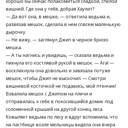
хорошо бы сейчас полакомиться сладкой, спелой
вишней. Где она у тебя, добрая Хаулит?
— Да вот она, в мешке, — ответила ведьма и,
развязав мешок, сделала в нем совсем маленькую
дырочку.
— Не вижу, — заглянул Джип в черное брюхо
мешка.
— А ты нагнись и увидишь, — сказала ведьма и
пихнула его костлявой рукой в мешок. — Ага! —
воскликнула она довольно и завязала потуже
мешок, чтобы Джип не выскочил. — Смотри
вишневой косточкой не подавись, мой птенчик!
Взвалила мешок с Джипом на плечи и
отправилась к себе в покосившийся домик под
соломенной крышей на другой конец леса.
Ковыляет ведьма по лесу и вдруг вспомнила, что
на пастбище возле мельницы видела она вчера