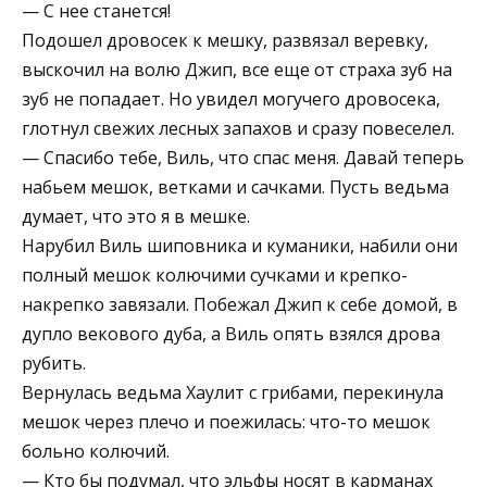
— С нее станется!
Подошел дровосек к мешку, развязал веревку,
выскочил на волю Джип, все еще от страха зуб на
зуб не попадает. Но увидел могучего дровосека,
глотнул свежих лесных запахов и сразу повеселел.
— Спасибо тебе, Виль, что спас меня. Давай теперь
набьем мешок, ветками и сачками. Пусть ведьма
думает, что это я в мешке.
Нарубил Виль шиповника и куманики, набили они
полный мешок колючими сучками и крепко-
накрепко завязали. Побежал Джип к себе домой, в
дупло векового дуба, а Виль опять взялся дрова
рубить.
Вернулась ведьма Хаулит с грибами, перекинула
мешок через плечо и поежилась: что-то мешок
больно колючий.
— Кто бы подумал, что эльфы носят в карманах