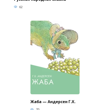
62
Жаба — Андерсен Г.Х.
70