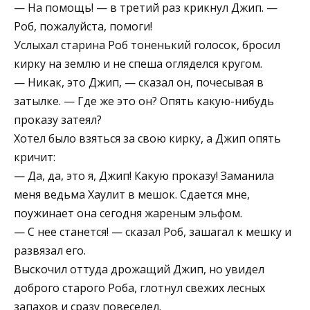
— На помощь! — в третий раз крикнул Джип. —
Роб, пожалуйста, помоги!
Услыхал старина Роб тоненький голосок, бросил
кирку на землю и не спеша огляделся кругом.
— Никак, это Джип, — сказал он, почесывая в
затылке. — Где же это он? Опять какую-нибудь
проказу затеял?
Хотел было взяться за свою кирку, а Джип опять
кричит:
— Да, да, это я, Джип! Какую проказу! Заманила
меня ведьма Хаулит в мешок. Сдается мне,
поужинает она сегодня жареным эльфом.
— С нее станется! — сказал Роб, зашагал к мешку и
развязал его.
Выскочил оттуда дрожащий Джип, но увидел
доброго старого Роба, глотнул свежих лесных
запахов и сразу повеселел.