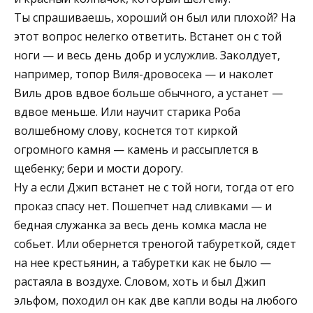
Ты спрашиваешь, хороший он был или плохой? На
этот вопрос нелегко ответить. Встанет он с той
ноги — и весь день добр и услужлив. Заколдует,
например, топор Виля-дровосека — и наколет
Виль дров вдвое больше обычного, а устанет —
вдвое меньше. Или научит старика Роба
волшебному слову, коснется тот киркой
огромного камня — камень и рассыплется в
щебенку; бери и мости дорогу.
Ну а если Джип встанет не с той ноги, тогда от его
проказ спасу нет. Пошепчет над сливками — и
бедная служанка за весь день комка масла не
собьет. Или обернется треногой табуреткой, сядет
на нее крестьянин, а табуретки как не было —
растаяла в воздухе. Словом, хоть и был Джип
эльфом, походил он как две капли воды на любого