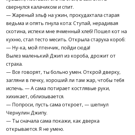
свернулся калачиком и спит.
— Жареный эльф на ужин, прокудахтала старая
ведьма и опять пнула кота: Ступай, нерадивая
скотина, испеки мне ячменный хлеб! Пошел кот на
кухню, стал тесто месить. Открыла старуха короб:
— Ну-ка, мой птенчик, пойди сюда!
Вылез маленький Джип из короба, дрожит от
страха.
— Все говорят, ты больно умен. Открой дверку,
загляни в печку, хороший ли там жар, чтобы тебя
испечь. — А сама потирает костлявые руки,
хихикает, облизывается.
— Попроси, пусть сама откроет, — шепнул
Чернулин Джипу.
— Ты сначала сама покажи, как дверка
открывается. Я не умею.