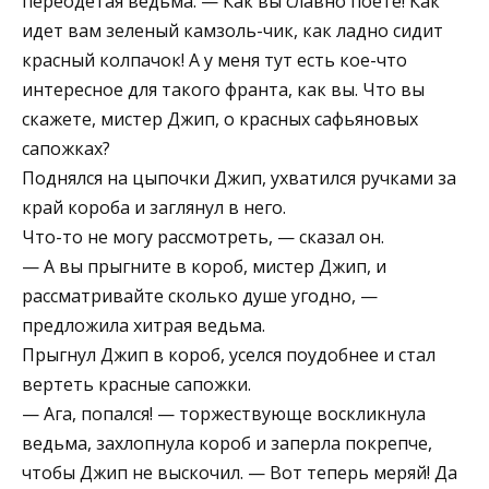
переодетая ведьма. — Как вы славно поете! Как
идет вам зеленый камзоль-чик, как ладно сидит
красный колпачок! А у меня тут есть кое-что
интересное для такого франта, как вы. Что вы
скажете, мистер Джип, о красных сафьяновых
сапожках?
Поднялся на цыпочки Джип, ухватился ручками за
край короба и заглянул в него.
Что-то не могу рассмотреть, — сказал он.
— А вы прыгните в короб, мистер Джип, и
рассматривайте сколько душе угодно, —
предложила хитрая ведьма.
Прыгнул Джип в короб, уселся поудобнее и стал
вертеть красные сапожки.
— Ага, попался! — торжествующе воскликнула
ведьма, захлопнула короб и заперла покрепче,
чтобы Джип не выскочил. — Вот теперь меряй! Да