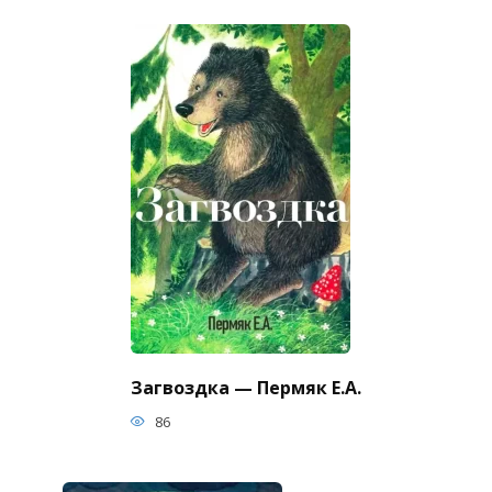
Загвоздка — Пермяк Е.А.
86