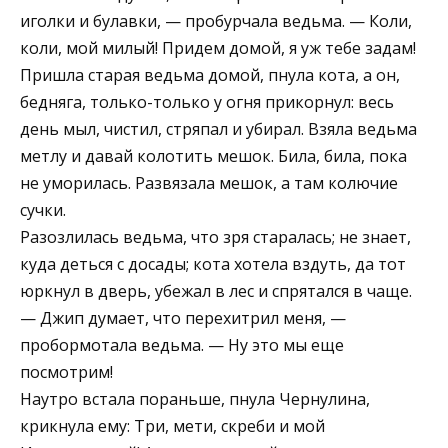
иголки и булавки, — пробурчала ведьма. — Коли,
коли, мой милый! Придем домой, я уж тебе задам!
Пришла старая ведьма домой, пнула кота, а он,
бедняга, только-только у огня прикорнул: весь
день мыл, чистил, стряпал и убирал. Взяла ведьма
метлу и давай колотить мешок. Била, била, пока
не уморилась. Развязала мешок, а там колючие
сучки.
Разозлилась ведьма, что зря старалась; не знает,
куда деться с досады; кота хотела вздуть, да тот
юркнул в дверь, убежал в лес и спрятался в чаще.
— Джип думает, что перехитрил меня, —
пробормотала ведьма. — Ну это мы еще
посмотрим!
Наутро встала пораньше, пнула Чернулина,
крикнула ему: Три, мети, скреби и мой