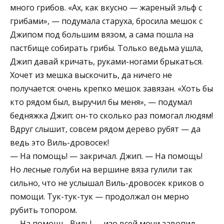
много грибов. «Ах, как вкусно — жареный эльф с
грибами», — подумала старуха, бросила мешок с
Джипом под большим вязом, а сама пошла на
пастбище собирать грибы. Только ведьма ушла,
Джип давай кричать, руками-ногами брыкаться.
Хочет из мешка выскочить, да ничего не
получается: очень крепко мешок завязан. «Хоть бы
кто рядом был, выручил бы меня», — подумал
бедняжка Джип: он-то сколько раз помогал людям!
Вдруг слышит, совсем рядом дерево рубят — да
ведь это Виль-дровосек!
— На помощь! — закричал. Джип. — На помощь!
Но лесные голуби на вершине вяза гулили так
сильно, что не услышал Виль-дровосек криков о
помощи. Тук-тук-тук — продолжал он мерно
рубить топором.
— На помощь, Виль! — изо всей мочи завопил