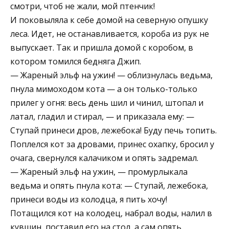
смотри, чтоб не жали, мой птенчик!
И поковыляла к себе домой на северную опушку
леса. Идет, не останавливается, короба из рук не
выпускает. Так и пришла домой с коробом, в
котором томился бедняга Джип.
— Жареный эльф на ужин! — облизнулась ведьма,
пнула мимоходом кота — а он только-только
прилег у огня: весь день шил и чинил, штопал и
латал, гладил и стирал, — и приказала ему: —
Ступай принеси дров, лежебока! Буду печь топить.
Поплелся кот за дровами, принес охапку, бросил у
очага, свернулся калачиком и опять задремал.
— Жареный эльф на ужин, — промурлыкала
ведьма и опять пнула кота: — Ступай, лежебока,
принеси воды из колодца, я пить хочу!
Потащился кот на колодец, набрал воды, налил в
кувшин, поставил его на стол, а сам опять