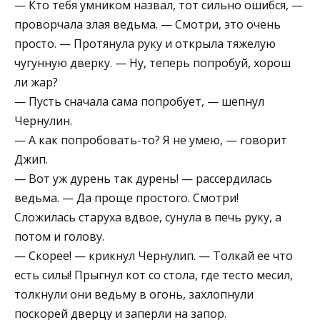
— Кто тебя умником назвал, тот сильно ошибся, —
проворчала злая ведьма. — Смотри, это очень
просто. — Протянула руку и открыла тяжелую
чугунную дверку. — Ну, теперь попробуй, хорош
ли жар?
— Пусть сначала сама попробует, — шепнул
Чернулин.
— А как попробовать-то? Я не умею, — говорит
Джип.
— Вот уж дурень так дурень! — рассердилась
ведьма. — Да проще простого. Смотри!
Сложилась старуха вдвое, сунула в печь руку, а
потом и голову.
— Скорее! — крикнул Чернулип. — Толкай ее что
есть силы! Прыгнул кот со стола, где тесто месил,
толкнули они ведьму в огонь, захлопнули
поскорей дверцу и заперли на запор.