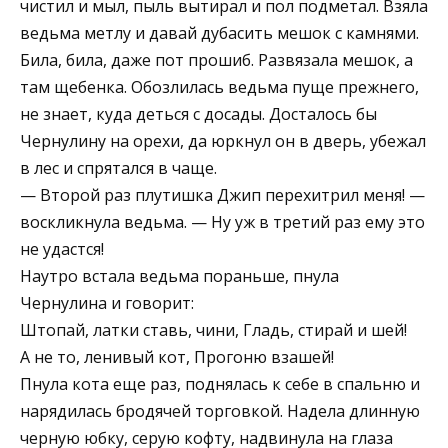
чистил и мыл, пыль вытирал и пол подметал. Взяла
ведьма метлу и давай дубасить мешок с камнями.
Била, била, даже пот прошиб. Развязала мешок, а
там щебенка. Обозлилась ведьма пуще прежнего,
не знает, куда деться с досады. Досталось бы
Чернулину на орехи, да юркнул он в дверь, убежал
в лес и спрятался в чаще.
— Второй раз плутишка Джип перехитрил меня! —
воскликнула ведьма. — Ну уж в третий раз ему это
не удастся!
Наутро встала ведьма пораньше, пнула
Чернулина и говорит:
Штопай, латки ставь, чини, Гладь, стирай и шей!
А не то, ленивый кот, Прогоню взашей!
Пнула кота еще раз, поднялась к себе в спальню и
нарядилась бродячей торговкой. Надела длинную
черную юбку, серую кофту, надвинула на глаза