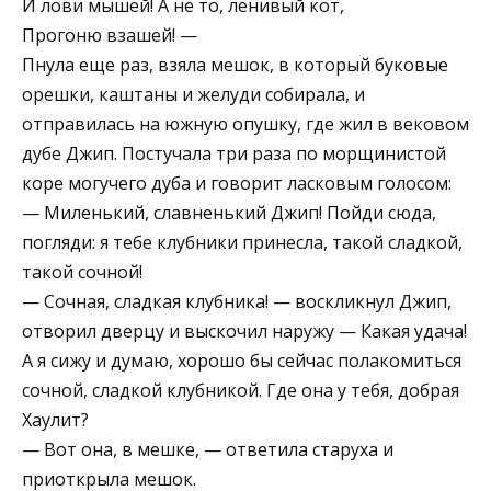
И лови мышей! А не то, ленивый кот,
Прогоню взашей! —
Пнула еще раз, взяла мешок, в который буковые
орешки, каштаны и желуди собирала, и
отправилась на южную опушку, где жил в вековом
дубе Джип. Постучала три раза по морщинистой
коре могучего дуба и говорит ласковым голосом:
— Миленький, славненький Джип! Пойди сюда,
погляди: я тебе клубники принесла, такой сладкой,
такой сочной!
— Сочная, сладкая клубника! — воскликнул Джип,
отворил дверцу и выскочил наружу — Какая удача!
А я сижу и думаю, хорошо бы сейчас полакомиться
сочной, сладкой клубникой. Где она у тебя, добрая
Хаулит?
— Вот она, в мешке, — ответила старуха и
приоткрыла мешок.