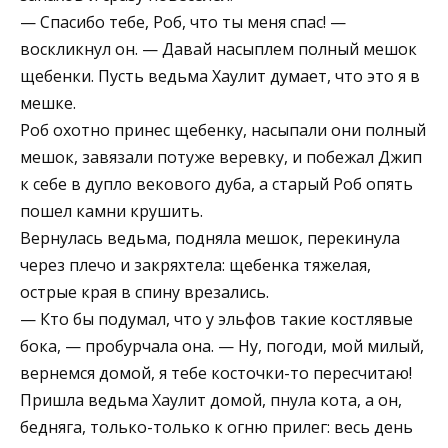
— Спасибо тебе, Роб, что ты меня спас! —
воскликнул он. — Давай насыплем полный мешок
щебенки. Пусть ведьма Хаулит думает, что это я в
мешке.
Роб охотно принес щебенку, насыпали они полный
мешок, завязали потуже веревку, и побежал Джип
к себе в дупло векового дуба, а старый Роб опять
пошел камни крушить.
Вернулась ведьма, подняла мешок, перекинула
через плечо и закряхтела: щебенка тяжелая,
острые края в спину врезались.
— Кто бы подумал, что у эльфов такие костлявые
бока, — пробурчала она. — Ну, погоди, мой милый,
вернемся домой, я тебе косточки-то пересчитаю!
Пришла ведьма Хаулит домой, пнула кота, а он,
бедняга, только-только к огню прилег: весь день