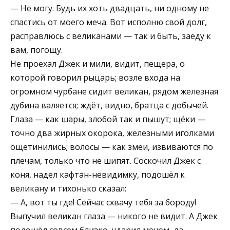
— Не могу. Будь их хоть двадцать, ни одному не
спастись от моего меча. Вот исполню свой долг,
расправлюсь с великанами — так и быть, заеду к
вам, погощу.
Не проехал Джек и мили, видит, пещера, о
которой говорил рыцарь; возле входа на
огромном чурбане сидит великан, рядом железная
дубина валяется; ждёт, видно, братца с добычей.
Глаза — как шары, злобой так и пышут; щёки —
точно два жирных окорока, железными иголками
ощетинились; волосы — как змеи, извиваются по
плечам, только что не шипят. Соскочил Джек с
коня, надел кафтан-невидимку, подошёл к
великану и тихонько сказал:
— А, вот ты где! Сейчас схвачу тебя за бороду!
Выпучил великан глаза — никого не видит. А Джек