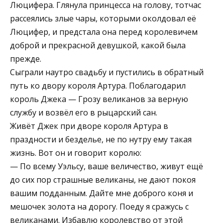
Люцифера. Глянула принцесса на голову, тотчас
рассеялись злые чары, которыми околдовал её
Люцифер, и предстала она перед королевичем
доброй и прекрасной девушкой, какой была
прежде.
Сыграли наутро свадьбу и пустились в обратный
путь ко двору короля Артура. Поблагодарил
король Джека — Грозу великанов за верную
службу и возвёл его в рыцарский сан.
Живёт Джек при дворе короля Артура в
праздности и безделье, не по нутру ему такая
жизнь. Вот он и говорит королю:
— По всему Уэльсу, ваше величество, живут ещё
до сих пор страшные великаны, не дают покоя
вашим подданным. Дайте мне доброго коня и
мешочек золота на дорогу. Поеду я сражусь с
великанами. Избавлю королевство от этой