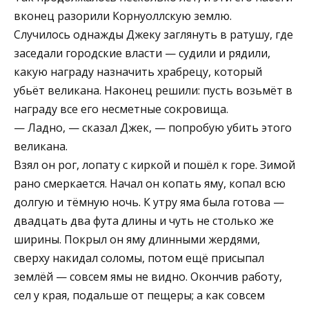
вконец разорили Корнуоллскую землю.
Случилось однажды Джеку заглянуть в ратушу, где
заседали городские власти — судили и рядили,
какую награду назначить храбрецу, который
убьёт великана. Наконец решили: пусть возьмёт в
награду все его несметные сокровища.
— Ладно, — сказал Джек, — попробую убить этого
великана.
Взял он рог, лопату с киркой и пошёл к горе. Зимой
рано смеркается. Начал он копать яму, копал всю
долгую и тёмную ночь. К утру яма была готова —
двадцать два фута длины и чуть не столько же
ширины. Покрыл он яму длинными жердями,
сверху накидал соломы, потом ещё присыпал
землёй — совсем ямы не видно. Окончив работу,
сел у края, подальше от пещеры; а как совсем