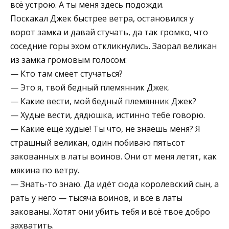
всё устрою. А ты меня здесь подожди.
Поскакал Джек быстрее ветра, остановился у
ворот замка и давай стучать, да так громко, что
соседние горы эхом откликнулись. Заорал великан
из замка громовым голосом:
— Кто там смеет стучаться?
— Это я, твой бедный племянник Джек.
— Какие вести, мой бедный племянник Джек?
— Худые вести, дядюшка, истинно тебе говорю.
— Какие ещё худые! Ты что, не знаешь меня? Я
страшный великан, один побиваю пятьсот
закованных в латы воинов. Они от меня летят, как
мякина по ветру.
— Знать-то знаю. Да идёт сюда королевский сын, а
рать у него — тысяча воинов, и все в латы
закованы. Хотят они убить тебя и всё твое добро
захватить.