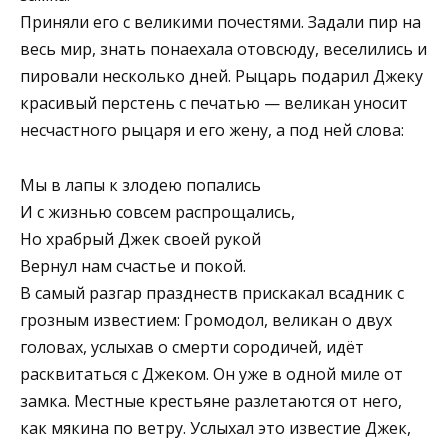
Приняли его с великими почестями. Задали пир на
весь мир, знать понаехала отовсюду, веселились и
пировали несколько дней. Рыцарь подарил Джеку
красивый перстень с печатью — великан уносит
несчастного рыцаря и его жену, а под ней слова:
Мы в лапы к злодею попались
И с жизнью совсем распрощались,
Но храбрый Джек своей рукой
Вернул нам счастье и покой.
В самый разгар празднеств прискакал всадник с
грозным известием: Громодол, великан о двух
головах, услыхав о смерти сородичей, идёт
расквитаться с Джеком. Он уже в одной миле от
замка. Местные крестьяне разлетаются от него,
как мякина по ветру. Услыхал это известие Джек,