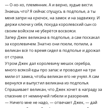
— О-хо-хо, племянник. А и верно, худые вести.
Знаешь что? Я сейчас спущусь в подполье, а ты
меня запри на крючок, на замок и на задвижку. И
держи ключи у себя, покуда королевский сын со
своим войском не уберётся восвояси.
Запер Джек великана в подполье, а сам поскакал
за королевичем. Знатно они поели, попили, а
великан всё то время сидел в подполье и дрожал
от страха.
Утром Джек дал королевичу мешок серебра,
много всякой еды про запас и проводил на три
мили от замка, чтобы великан его не учуял. А сам
вернулся и выпустил великана из подполья.
Спрашивает великан, что Джек хочет в награду за
спасение от неминучей гибели и разорения.
— Ничего мне не надо, — отвечает Джек, — дай