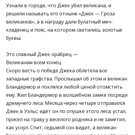
Узнали в городе, что Джек убил великана, и
решили называть его отныне «Джек — Гроза
великанов», а в награду дали булатный меч-
кладенец и пояс, на котором светились золотые
буквы:
Это славный Джек-храбрец —
Великанам всем конец.
Скоро весть о победе Джека облетела все
западные графства. Прослышал об этом и великан
Бландермор и поклялся любой ценой отомстить
ему. Жил Бландермор в волшебном замке посреди
дремучего леса. Месяца через четыре отправился
Джек в Уэльс; идёт он по опушке этого леса; устал,
присел на траву у веселого родника и не заметил,
как уснул. Спит, седьмой сон видит, а великан