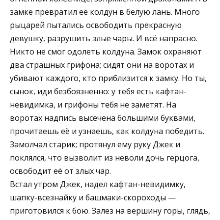
замке превратил её колдун в белую лань. Много
рыцарей пытались освободить прекрасную
девушку, разрушить злые чары. И всё напрасно.
Никто не смог одолеть колдуна. Замок охраняют
два страшных грифона; сидят они на воротах и
убивают каждого, кто приблизится к замку. Но ты,
сынок, иди безбоязненно: у тебя есть кафтан-
невидимка, и грифоны тебя не заметят. На
воротах надпись высечена большими буквами,
прочитаешь её и узнаешь, как колдуна победить.
Замолчал старик; протянул ему руку Джек и
поклялся, что вызволит из неволи дочь герцога,
освободит её от злых чар.
Встал утром Джек, надел кафтан-невидимку,
шапку-всезнайку и башмаки-скороходы —
приготовился к бою. Залез на вершину горы, глядь,