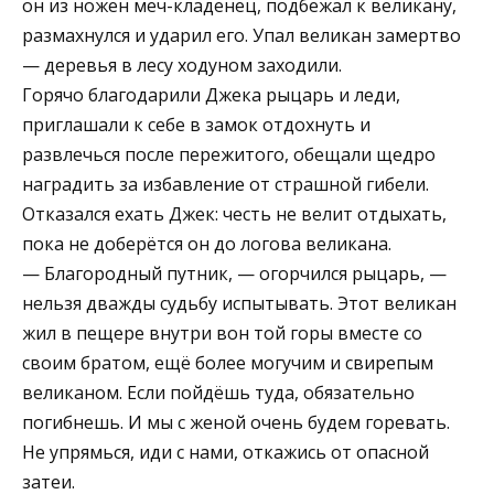
он из ножен меч-кладенец, подбежал к великану,
размахнулся и ударил его. Упал великан замертво
— деревья в лесу ходуном заходили.
Горячо благодарили Джека рыцарь и леди,
приглашали к себе в замок отдохнуть и
развлечься после пережитого, обещали щедро
наградить за избавление от страшной гибели.
Отказался ехать Джек: честь не велит отдыхать,
пока не доберётся он до логова великана.
— Благородный путник, — огорчился рыцарь, —
нельзя дважды судьбу испытывать. Этот великан
жил в пещере внутри вон той горы вместе со
своим братом, ещё более могучим и свирепым
великаном. Если пойдёшь туда, обязательно
погибнешь. И мы с женой очень будем горевать.
Не упрямься, иди с нами, откажись от опасной
затеи.