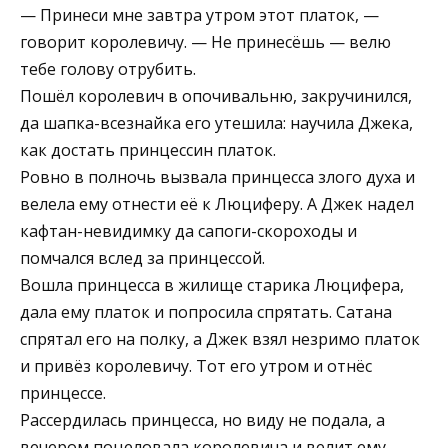
— Принеси мне завтра утром этот платок, —
говорит королевичу. — Не принесёшь — велю
тебе голову отрубить.
Пошёл королевич в опочивальню, закручинился,
да шапка-всезнайка его утешила: научила Джека,
как достать принцессин платок.
Ровно в полночь вызвала принцесса злого духа и
велела ему отнести её к Люциферу. А Джек надел
кафтан-невидимку да сапоги-скороходы и
помчался вслед за принцессой.
Вошла принцесса в жилище старика Люцифера,
дала ему платок и попросила спрятать. Сатана
спрятал его на полку, а Джек взял незримо платок
и привёз королевичу. Тот его утром и отнёс
принцессе.
Рассердилась принцесса, но виду не подала, а
вечером поцеловала королевича и велит ему