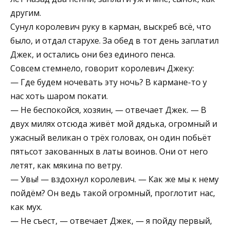
другим.
Сунул королевич руку в карман, выскреб всё, что
было, и отдал старухе. За обед в тот день заплатил
Джек, и остались они без единого пенса.
Совсем стемнело, говорит королевич Джеку:
— Где будем ночевать эту ночь? В кармане-то у
нас хоть шаром покати.
— Не беспокойся, хозяин, — отвечает Джек. — В
двух милях отсюда живёт мой дядька, огромный и
ужасный великан о трёх головах, он один побьёт
пятьсот закованных в латы воинов. Они от него
летят, как мякина по ветру.
— Увы! — вздохнул королевич. — Как же мы к нему
пойдём? Он ведь такой огромный, проглотит нас,
как мух.
— Не съест, — отвечает Джек, — я пойду первый,