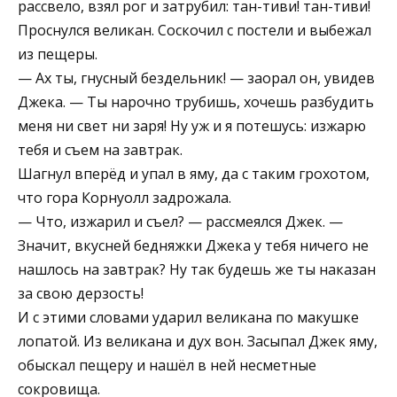
рассвело, взял рог и затрубил: тан-тиви! тан-тиви!
Проснулся великан. Соскочил с постели и выбежал
из пещеры.
— Ах ты, гнусный бездельник! — заорал он, увидев
Джека. — Ты нарочно трубишь, хочешь разбудить
меня ни свет ни заря! Ну уж и я потешусь: изжарю
тебя и съем на завтрак.
Шагнул вперёд и упал в яму, да с таким грохотом,
что гора Корнуолл задрожала.
— Что, изжарил и съел? — рассмеялся Джек. —
Значит, вкусней бедняжки Джека у тебя ничего не
нашлось на завтрак? Ну так будешь же ты наказан
за свою дерзость!
И с этими словами ударил великана по макушке
лопатой. Из великана и дух вон. Засыпал Джек яму,
обыскал пещеру и нашёл в ней несметные
сокровища.