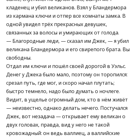
кладенец и убил великанов. Взял у Бландермора
из кармана ключи и отпер все комнаты замка. В
одной увидел трёх прекрасных девушек,
связанных за волосы и умирающих от голода.
— Благородные леди, — сказал им Джек, — я убил
великана Бландермора и его свирепого брата. Вы
свободны.
Отдал им ключи и пошёл своей дорогой в Уэльс.
Денег у Джека было мало, поэтому он торопился:
срезал путь, где мог, и скоро начал плутать;
быстро темнело, надо было думать о ночлеге.
Видит, в ущелье огромный дом, кто в нём живёт
— неизвестно, однако делать нечего. Постучался
Джек, вот незадача — открывает ему великан о
двух головах, правда, вид у него не такой
кровожадный: он ведь валлиец, а валлийские