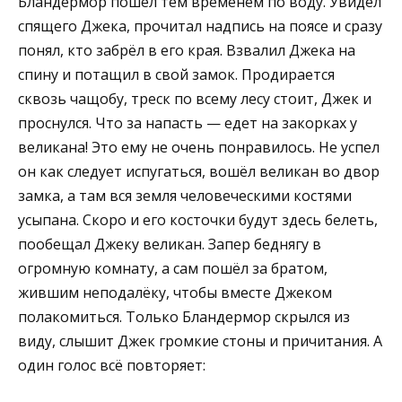
Бландермор пошёл тем временем по воду. Увидел
спящего Джека, прочитал надпись на поясе и сразу
понял, кто забрёл в его края. Взвалил Джека на
спину и потащил в свой замок. Продирается
сквозь чащобу, треск по всему лесу стоит, Джек и
проснулся. Что за напасть — едет на закорках у
великана! Это ему не очень понравилось. Не успел
он как следует испугаться, вошёл великан во двор
замка, а там вся земля человеческими костями
усыпана. Скоро и его косточки будут здесь белеть,
пообещал Джеку великан. Запер беднягу в
огромную комнату, а сам пошёл за братом,
жившим неподалёку, чтобы вместе Джеком
полакомиться. Только Бландермор скрылся из
виду, слышит Джек громкие стоны и причитания. А
один голос всё повторяет: