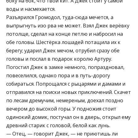
боку на бок, что твой кит. А Джек стоит у самой
воды и насмехается.
Разъярился Громодол, туда-сюда мечется, а
выпрыгнуть изо рва не может. Взял Джек верёвку
потолще, сделал на конце петлю и набросил на
обе головы. Шестёрка лошадей потащила их к
берегу; ударил Джек мечом, отрубил сразу обе
головы и послал в подарок королю Артуру.
Погостил Джек в замке немного, попраздновал,
повеселился, однако пора и в путь-дорогу
собираться. Попрощался с рыцарями и дамами и
отправился на поиски новых приключений. Скачет
по лесам дремучим, немереным, доехал поздно
вечером до высокой горы. У подножия стоит
одинокий домик, постучал он в дверь, открыл ему
древний старик с головой, белой как лунь.
— Отец, — говорит Джек, — не приютишь ли