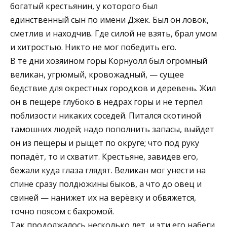
богатый крестьянин, у которого был
единственный сын по имени Джек. Был он ловок,
сметлив и находчив. Где силой не взять, брал умом
и хитростью. Никто не мог победить его.
В те дни хозяином горы Корнуолл был огромный
великан, угрюмый, кровожадный, — сущее
бедствие для окрестных городков и деревень. Жил
он в пещере глубоко в недрах горы и не терпел
поблизости никаких соседей. Питался скотиной
тамошних людей; надо пополнить запасы, выйдет
он из пещеры и рыщет по округе; что под руку
попадёт, то и схватит. Крестьяне, завидев его,
бежали куда глаза глядят. Великан мог унести на
спине сразу полдюжины быков, а что до овец и
свиней — нанижет их на верёвку и обвяжется,
точно поясом с бахромой.
Так продолжалось несколько лет, и эти его набеги