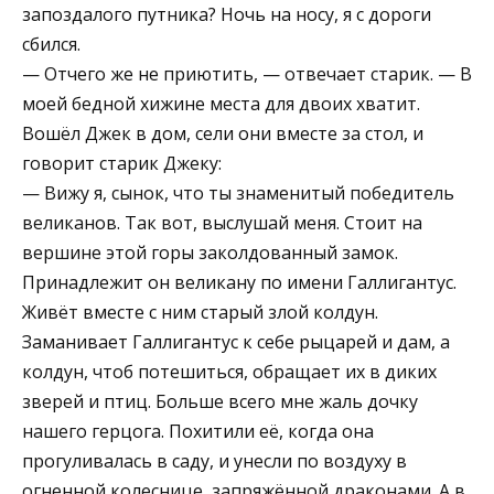
запоздалого путника? Ночь на носу, я с дороги
сбился.
— Отчего же не приютить, — отвечает старик. — В
моей бедной хижине места для двоих хватит.
Вошёл Джек в дом, сели они вместе за стол, и
говорит старик Джеку:
— Вижу я, сынок, что ты знаменитый победитель
великанов. Так вот, выслушай меня. Стоит на
вершине этой горы заколдованный замок.
Принадлежит он великану по имени Галлигантус.
Живёт вместе с ним старый злой колдун.
Заманивает Галлигантус к себе рыцарей и дам, а
колдун, чтоб потешиться, обращает их в диких
зверей и птиц. Больше всего мне жаль дочку
нашего герцога. Похитили её, когда она
прогуливалась в саду, и унесли по воздуху в
огненной колеснице, запряжённой драконами. А в