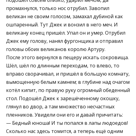
подошёл совсем близко, ударил мечом, да
промахнулся, только нос отрубил. Завопил
великан не своим голосом, замахал дубиной как
ошпаренный. Тут Джек и вонзил в него меч. И
великану конец пришёл. Упал он и умер. Отрубил
Джек ему голову, нанял фургонщика и отправил
головы обоих великанов королю Артуру.
После этого вернулся в пещеру искать сокровища.
Шёл, шёл по длинным переходам, то влево, то
вправо сворачивал, и пришёл в большую комнату,
вымощенную белым камнем; в глубине над очагом
котёл кипит, по правую руку огромный обеденный
стол. Подошёл Джек к зарешёченному окошку,
глянул во двор, а там множество несчастных
пленников. Увидели они его и давай причитать:
— Бедный юноша! И ты попался в лапы людоедов!
Сколько нас здесь томится, а теперь ещё одним