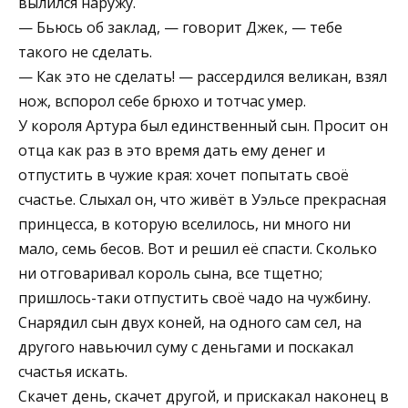
вылился наружу.
— Бьюсь об заклад, — говорит Джек, — тебе
такого не сделать.
— Как это не сделать! — рассердился великан, взял
нож, вспорол себе брюхо и тотчас умер.
У короля Артура был единственный сын. Просит он
отца как раз в это время дать ему денег и
отпустить в чужие края: хочет попытать своё
счастье. Слыхал он, что живёт в Уэльсе прекрасная
принцесса, в которую вселилось, ни много ни
мало, семь бесов. Вот и решил её спасти. Сколько
ни отговаривал король сына, все тщетно;
пришлось-таки отпустить своё чадо на чужбину.
Снарядил сын двух коней, на одного сам сел, на
другого навьючил суму с деньгами и поскакал
счастья искать.
Скачет день, скачет другой, и прискакал наконец в