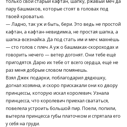
только свой старый кафтан, шапку, ржавый меч да
пару башмаков, которые стоят в головах под
твоей кроватью.
— Ладно, так уж и быть, бери. Это ведь не простой
кафтан, а кафтан-невидимка, не простая шапка, а
шапка-всезнайка. Да под стать им и меч: махнёшь
— сто голов с плеч. А уж о башмаках-скороходах и
говорить нечего — ветер догонят. Они тебе ещё
пригодятся. Дарю их тебе от всего сердца, ещё не
раз меня добрым словом помянешь.
Взял Джек подарки, поблагодарил дядюшку,
догнал хозяина, и скоро прискакали они ко двору
принцессы, которую искал королевич. Узнала
принцесса, что королевич приехал свататься,
повелела устроить большой пир. Поели, попили,
вытерла принцесса губы платочком и спрятала его
у себя на груди.