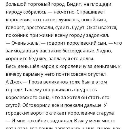
большой торговый город. Видит, на площади
народу собралось — несчётно. Спрашивает
королевич, что такое случилось; покойника,
говорят, арестовали, судить будут. Оказывается,
покойник при жизни всему городу задолжал.
— Очень жаль, — говорит королевский сын, — что
заимодавцы у вас такие бессердечные. Ладно,
хороните беднягу, заплачу я его долги.
Весь день шёл народ к королевичу за деньгами, к
вечеру карман у него почти совсем опустел.
А Джек — Гроза великанов тоже был в этом
городе. Так ему понравилась щедрость
королевского сына, что за хотел он стать его
слугой. Обговорили всё и поехали дальше. У
городских ворот окликает королевича старуха:
— И мне покойник задолжал. Взял у меня много
лет назад два пенни, заплати уж и мне, сынок, как