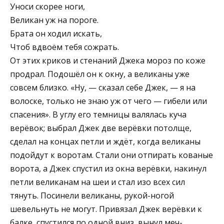
Уноси скорее ноги,
Великан уж на пороге.
Брата он ходил искать,
Чтоб вдвоём тебя сожрать.
От этих криков и стенаний Джека мороз по коже
продрал. Подошёл он к окну, а великаны уже
совсем близко. «Ну, — сказал себе Джек, — я на
волоске, только не знаю уж от чего — гибели или
спасения». В углу его темницы валялась куча
верёвок; выбрал Джек две верёвки потолще,
сделал на концах петли и ждёт, когда великаны
подойдут к воротам. Стали они отпирать кованые
ворота, а Джек спустил из окна верёвки, накинул
петли великанам на шеи и стал изо всех сил
тянуть. Посинели великаны, рукой-ногой
шевельнуть не могут. Привязал Джек верёвки к
балке, спустился по одной вниз, вынул меч-