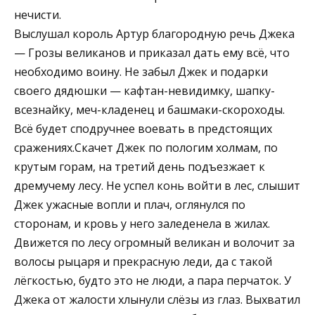
нечисти.
Выслушал король Артур благородную речь Джека
— Грозы великанов и приказал дать ему всё, что
необходимо воину. Не забыл Джек и подарки
своего дядюшки — кафтан-невидимку, шапку-
всезнайку, меч-кладенец и башмаки-скороходы.
Всё будет сподручнее воевать в предстоящих
сражениях.Скачет Джек по пологим холмам, по
крутым горам, на третий день подъезжает к
дремучему лесу. Не успел конь войти в лес, слышит
Джек ужасные вопли и плач, оглянулся по
сторонам, и кровь у него заледенела в жилах.
Движется по лесу огромный великан и волочит за
волосы рыцаря и прекрасную леди, да с такой
лёгкостью, будто это не люди, а пара перчаток. У
Джека от жалости хлынули слёзы из глаз. Выхватил