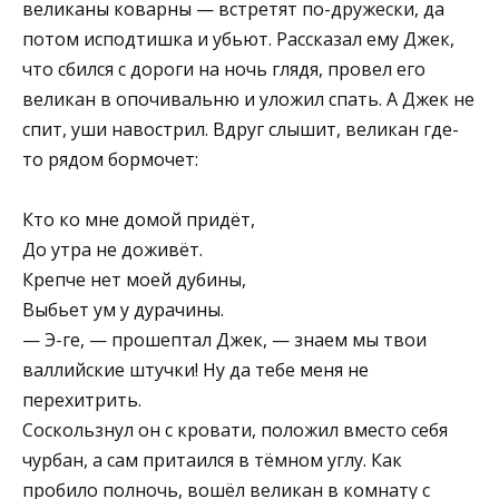
великаны коварны — встретят по-дружески, да
потом исподтишка и убьют. Рассказал ему Джек,
что сбился с дороги на ночь глядя, провел его
великан в опочивальню и уложил спать. А Джек не
спит, уши навострил. Вдруг слышит, великан где-
то рядом бормочет:
Кто ко мне домой придёт,
До утра не доживёт.
Крепче нет моей дубины,
Выбьет ум у дурачины.
— Э-ге, — прошептал Джек, — знаем мы твои
валлийские штучки! Ну да тебе меня не
перехитрить.
Соскользнул он с кровати, положил вместо себя
чурбан, а сам притаился в тёмном углу. Как
пробило полночь, вошёл великан в комнату с