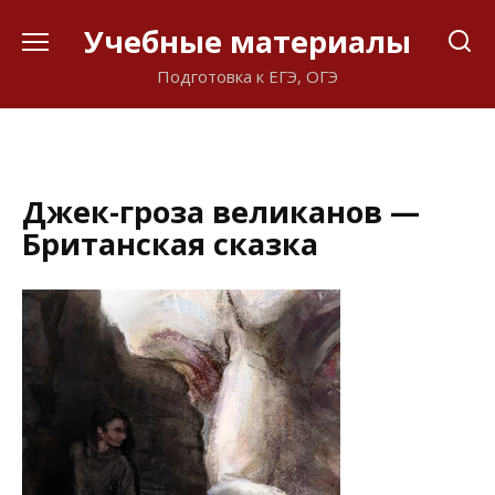
Перейти
Учебные материалы
к
содержанию
Подготовка к ЕГЭ, ОГЭ
Джек-гроза великанов —
Британская сказка