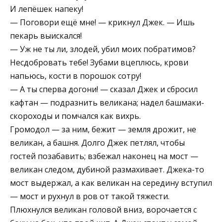
И лепёшек напеку!
— Поговори ещё мне! — крикнул Джек. — Ишь
пекарь выискался!
— Уж не ты ли, злодей, убил моих побратимов?
Несдобровать тебе! Зубами вцеплюсь, крови
напьюсь, кости в порошок сотру!
— А ты сперва догони! — сказал Джек и сбросил
кафтан — подразнить великана; надел башмаки-
скороходы и помчался как вихрь.
Громодол — за ним, бежит — земля дрожит, не
великан, а башня. Долго Джек петлял, чтобы
гостей позабавить; взбежал наконец на мост —
великан следом, дубиной размахивает. Джека-то
мост выдержал, а как великан на середину вступил
— мост и рухнул в ров от такой тяжести.
Плюхнулся великан головой вниз, ворочается с