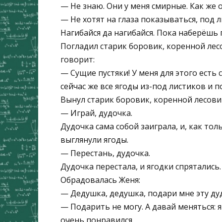
— Не знаю. Они у меня смирные. Как же 
— Не хотят на глаза показываться, под л
Нагибайся да нагибайся. Пока наберёшь 
Погладил старик боровик, коренной лесо
говорит:
— Сущие пустяки! У меня для этого есть 
сейчас же все ягоды из-под листиков и п
Вынул старик боровик, коренной лесовик
— Играй, дудочка.
Дудочка сама собой заиграла, и, как тол
выглянули ягоды.
— Перестань, дудочка.
Дудочка перестала, и ягодки спрятались.
Обрадовалась Женя:
— Дедушка, дедушка, подари мне эту ду
— Подарить не могу. А давай меняться: 
очень понравился.