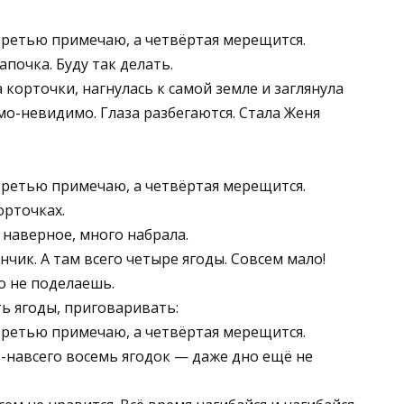
 третью примечаю, а четвёртая мерещится.
почка. Буду так делать.
 корточки, нагнулась к самой земле и заглянула
мо-невидимо. Глаза разбегаются. Стала Женя
 третью примечаю, а четвёртая мерещится.
орточках.
, наверное, много набрала.
нчик. А там всего четыре ягоды. Совсем мало!
о не поделаешь.
ть ягоды, приговаривать:
 третью примечаю, а четвёртая мерещится.
о-навсего восемь ягодок — даже дно ещё не