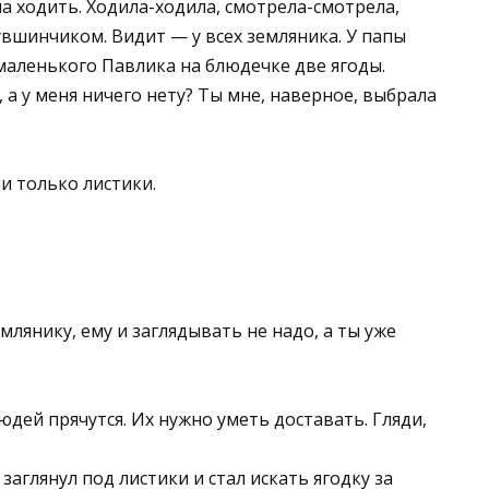
а ходить. Ходила-ходила, смотрела-смотрела,
увшинчиком. Видит — у всех земляника. У папы
 маленького Павлика на блюдечке две ягоды.
ь, а у меня ничего нету? Ты мне, наверное, выбрала
и только листики.
млянику, ему и заглядывать не надо, а ты уже
юдей прячутся. Их нужно уметь доставать. Гляди,
 заглянул под листики и стал искать ягодку за