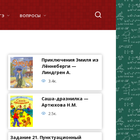
ГЭ
ВОПРОСЫ
Приключения Эмиля из
Лённеберги —
Линдгрен А.
3.4к.
Саша-дразнилка —
Артюхова Н.М.
2.5к.
Задание 21. Пунктуационный