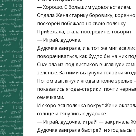
— Хорошо. С большим удовольствием.
Отдала Женя старику боровику, коренном
поскорей побежала на свою полянку.
Прибежала, стала посередине, говорит:
— Играй, дудочка.
Дудочка заиграла, и в тот же миг все ли
поворачиваться, как будто бы на них под
Сначала из-под листиков выглянули са
зелёные. За ними высунули головки ягод
Потом выглянули ягоды вполне зрелые —
показались ягоды-старики, почти чёрн
семечками.
И скоро вся полянка вокруг Жени оказал
солнце и тянулись к дудочке.
— Играй, дудочка, играй! — закричала Ж
Дудочка заиграла быстрей, и ягод высы