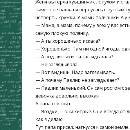
Женя вытерла кувшинчик лопухом и стал
ничего не нашла и вернулась с пустым к
четверть кружки. У мамы полчашки. А у
— Мама, а мама, почему у всех у вас ест
самую плохую полянку.
— А ты хорошенько искала?
— Хорошенько. Там ни одной ягоды, одн
— А под листики ты заглядывала?
— Не заглядывала.
— Вот видишь! Надо заглядывать.
— А почему Павлик не заглядывает?
— Павлик маленький. Он сам ростом с зе
девочка довольно высокая.
А папа говорит:
— Ягодки — они хитрые. Они всегда от л
как я делаю.
Тут папа присел, нагнулся к самой земле,