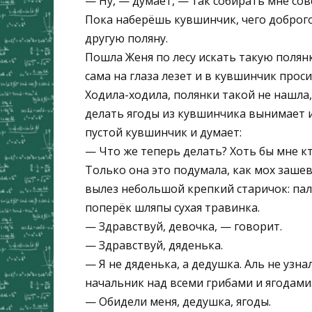
— Ну, — думает, — так собирать мне совс
Пока наберёшь кувшинчик, чего доброго,
другую поляну.
Пошла Женя по лесу искать такую полянк
сама на глаза лезет и в кувшинчик проси
Ходила-ходила, полянки такой не нашла, 
делать ягоды из кувшинчика вынимает и 
пустой кувшинчик и думает:
— Что же теперь делать? Хоть бы мне к
Только она это подумала, как мох зашев
вылез небольшой крепкий старичок: паль
поперёк шляпы сухая травинка.
— Здравствуй, девочка, — говорит.
— Здравствуй, дяденька.
— Я не дяденька, а дедушка. Аль не узна
начальник над всеми грибами и ягодами
— Обидели меня, дедушка, ягоды.