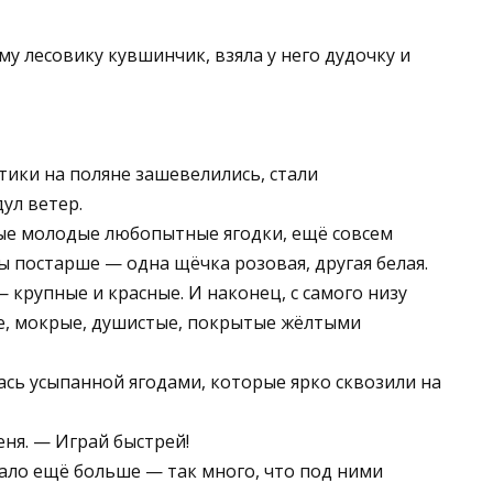
у лесовику кувшинчик, взяла у него дудочку и
стики на поляне зашевелились, стали
ул ветер.
мые молодые любопытные ягодки, ещё совсем
ы постарше — одна щёчка розовая, другая белая.
 крупные и красные. И наконец, с самого низу
ые, мокрые, душистые, покрытые жёлтыми
ась усыпанной ягодами, которые ярко сквозили на
еня. — Играй быстрей!
пало ещё больше — так много, что под ними