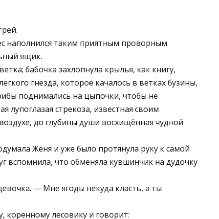
трей.
лес наполнился таким приятным проворным
льный ящик.
етка; бабочка захлопнула крылья, как книгу,
ёгкого гнезда, которое качалось в ветках бузины,
рибы поднимались на цыпочки, чтобы не
ая лупоглазая стрекоза, известная своим
воздухе, до глубины души восхищённая чудной
одумала Женя и уже было протянула руку к самой
руг вспомнила, что обменяла кувшинчик на дудочку
девочка. — Мне ягоды некуда класть, а ты
, коренному лесовику и говорит: