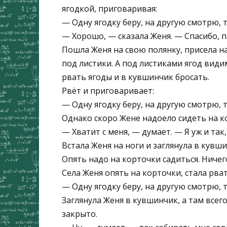
ягодкой, приговаривая:
— Одну ягодку беру, на другую смотрю,
— Хорошо, — сказала Женя. — Спасибо, па
Пошла Женя на свою полянку, присела на
под листики. А под листиками ягод види
рвать ягоды и в кувшинчик бросать.
Рвёт и приговаривает:
— Одну ягодку беру, на другую смотрю,
Однако скоро Жене надоело сидеть на к
— Хватит с меня, — думает. — Я уж и так
Встала Женя на ноги и заглянула в кувши
Опять надо на корточки садиться. Ничег
Села Женя опять на корточки, стала рва
— Одну ягодку беру, на другую смотрю,
Заглянула Женя в кувшинчик, а там всег
закрыто.