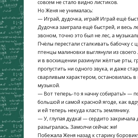
совсем не стало видно листиков.
Но Женя не унималась:
— Играй, дудочка, играй! Играй ещё быс
Дудочка заиграла ещё быстрей, и весь 
звоном, точно это был не лес, а музыка
Пчёлы перестали сталкивать бабочку с цв
птенцы малиновки выглянули из своего л
и в восхищении разинули жёлтые рты, г
пропустить ни одного звука, и даже стар
сварливым характером, остановилась в 
музыкой.
— Вот теперь-то я начну собирать!» — п
большой и самой красной ягоде, как вд
и ей теперь некуда класть землянику.
— У, глупая дудка! — сердито закричала 
разыгралась. Замолчи сейчас же!
Побежала Женя назад к старику боровику