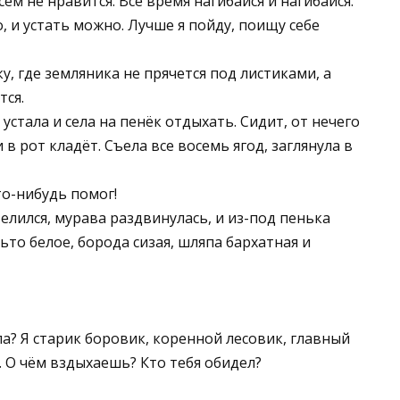
ем не нравится. Всё время нагибайся и нагибайся.
 и устать можно. Лучше я пойду, поищу себе
у, где земляника не прячется под листиками, а
тся.
устала и села на пенёк отдыхать. Сидит, от нечего
в рот кладёт. Съела все восемь ягод, заглянула в
то-нибудь помог!
елился, мурава раздвинулась, и из-под пенька
то белое, борода сизая, шляпа бархатная и
ла? Я старик боровик, коренной лесовик, главный
. О чём вздыхаешь? Кто тебя обидел?