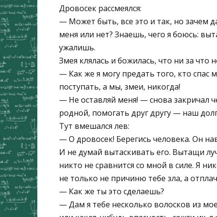
Дровосек рассмеялся:
— Может быть, все это и так, но зачем 
меня или нет? Знаешь, чего я боюсь: выт
ужалишь.
Змея клялась и божилась, что ни за что 
— Как же я могу предать того, кто спас
поступать, а мы, змеи, никогда!
— Не оставляй меня! — снова закричал ч
родной, помогать друг другу — наш долг
Тут вмешался лев:
— О дровосек! Берегись человека. Он нав
И не думай вытаскивать его. Вытащи луч
никто не сравнится со мной в силе. Я ник
не только не причиню тебе зла, а отплач
— Как же ты это сделаешь?
— Дам я тебе несколько волосков из мое