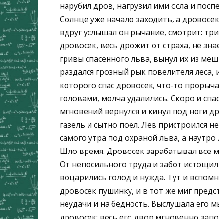
нарубил дров, нагрузил ими осла и поспе
Солнце уже начало заходить, а дровосек
вдруг услышал он рычание, смотрит: три
дровосек, весь дрожит от страха, не зна
гривы спасенного льва, вынул их из мешк
раздался грозный рык повелителя леса, и
которого спас дровосек, что-то прорыча
головами, молча удалились. Скоро и спа
мгновений вернулся и кинул под ноги др
газель и сытно поел. Лев пристроился н
самого утра под охраной льва, а наутро 
Шло время. Дровосек зарабатывал все м
От непосильного труда и забот истощили
воцарились голод и нужда. Тут и вспомн
дровосек пушинку, и в тот же миг пред
неудачи и на бедность. Выслушала его м
дровосек: весь его двор мгновенно за