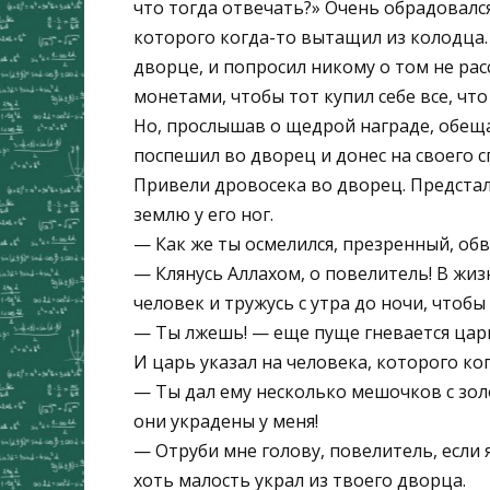
что тогда отвечать?» Очень обрадовался
которого когда-то вытащил из колодца. 
дворце, и попросил никому о том не рас
монетами, чтобы тот купил себе все, что
Но, прослышав о щедрой награде, обеща
поспешил во дворец и донес на своего с
Привели дровосека во дворец. Предстал
землю у его ног.
— Как же ты осмелился, презренный, об
— Клянусь Аллахом, о повелитель! В жиз
человек и тружусь с утра до ночи, чтобы
— Ты лжешь! — еще пуще гневается царь.
И царь указал на человека, которого ког
— Ты дал ему несколько мешочков с зол
они украдены у меня!
— Отруби мне голову, повелитель, если я
хоть малость украл из твоего дворца.