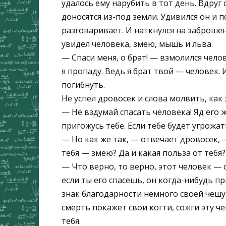
удалось ему нарубить в тот день. Вдруг 
доносятся из-под земли. Удивился он и п
разговаривает. И наткнулся на заброшен
увидел человека, змею, мышь и льва.
— Спаси меня, о брат! — взмолился чело
я пропаду. Ведь я брат твой — человек.
погибнуть.
Не успел дровосек и слова молвить, как 
— Не вздумай спасать человека! Яд его ж
пригожусь тебе. Если тебе будет угрожать
— Но как же так, — отвечает дровосек, —
тебя — змею? Да и какая польза от тебя?
— Что верно, то верно, этот человек — с
если ты его спасешь, он когда-нибудь пр
знак благодарности немного своей чешуи
смерть покажет свои когти, сожги эту ч
тебя.