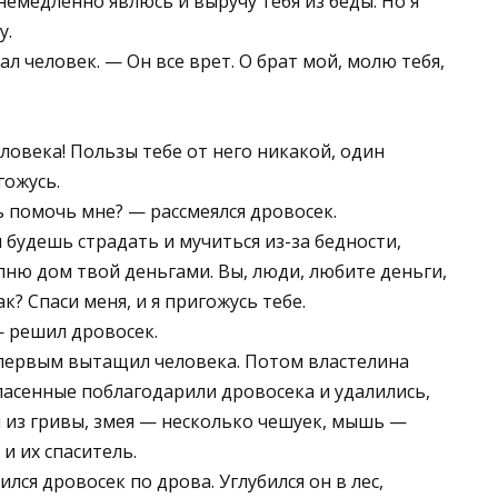
 немедленно явлюсь и выручу тебя из беды. Но я
у.
л человек. — Он все врет. О брат мой, молю тебя,
ловека! Пользы тебе от него никакой, один
гожусь.
 помочь мне? — рассмеялся дровосек.
ы будешь страдать и мучиться из-за бедности,
полню дом твой деньгами. Вы, люди, любите деньги,
ак? Спаси меня, и я пригожусь тебе.
— решил дровосек.
 первым вытащил человека. Потом властелина
спасенные поблагодарили дровосека и удалились,
и из гривы, змея — несколько чешуек, мышь —
и их спаситель.
лся дровосек по дрова. Углубился он в лес,