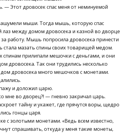
. — Этот дровосек спас меня от неминуемой
зашумели мыши. Тогда мышь, которую спас
 лаз между домом дровосека и казной во дворце
ь за работу. Мышь попросила дровосека принести
шь стала мазать спины своих товарищей медом.
их спинам прилипали мешочки с деньгами, и они
ом дровосека. Так они трудились несколько
в дом дровосека много мешочков с монетами.
алились.
пажу и доложил царю.
о мне во дворец?! — гневно закричал царь.
аскроет тайну и укажет, где прячутся воры, щедро
лись гонцы царя.
ке с золотыми монетами. «Ведь всем известно,
чнут спрашивать, откуда у меня такие монеты,