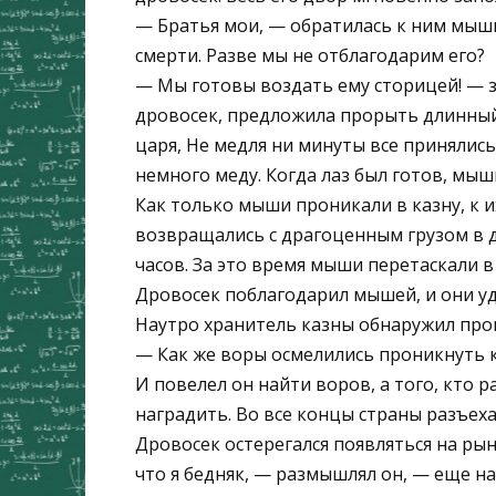
— Братья мои, — обратилась к ним мышь
смерти. Разве мы не отблагодарим его?
— Мы готовы воздать ему сторицей! — 
дровосек, предложила прорыть длинный
царя, Не медля ни минуты все принялис
немного меду. Когда лаз был готов, мы
Как только мыши проникали в казну, к 
возвращались с драгоценным грузом в д
часов. За это время мыши перетаскали 
Дровосек поблагодарил мышей, и они уд
Наутро хранитель казны обнаружил про
— Как же воры осмелились проникнуть к
И повелел он найти воров, а того, кто р
наградить. Во все концы страны разъеха
Дровосек остерегался появляться на рын
что я бедняк, — размышлял он, — еще на