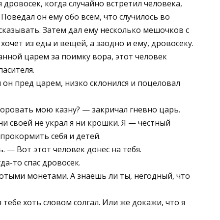
 дровосек, когда случайно встретил человека,
Поведал он ему обо всем, что случилось во
сказывать. Затем дал ему несколько мешочков с
 хочет из еды и вещей, а заодно и ему, дровосеку.
нной царем за поимку вора, этот человек
пасителя.
 он пред царем, низко склонился и поцеловал
воровать мою казну? — закричал гневно царь.
ни своей не украл я ни крошки. Я — честный
 прокормить себя и детей.
 — Вот этот человек донес на тебя.
да-то спас дровосек.
отыми монетами. А знаешь ли ты, негодный, что
 тебе хоть словом солгал. Или же докажи, что я