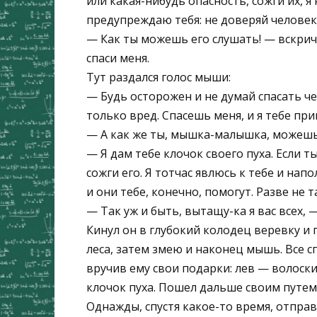
или какая-нибудь опасность, сожги их, я
предупреждаю тебя: не доверяй человек
— Как ты можешь его слушать! — вскрича
спаси меня.
Тут раздался голос мыши:
— Будь осторожен и не думай спасать че
только вред. Спасешь меня, и я тебе при
— А как же ты, мышка-малышка, можешь
— Я дам тебе клочок своего пуха. Если т
сожги его. Я тотчас явлюсь к тебе и на
и они тебе, конечно, помогут. Разве не т
— Так уж и быть, вытащу-ка я вас всех, 
Кинул он в глубокий колодец веревку и
леса, затем змею и наконец мышь. Все 
вручив ему свои подарки: лев — волоск
клочок пуха. Пошел дальше своим путем 
Однажды, спустя какое-то время, отправи