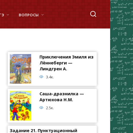
ГЭ
ВОПРОСЫ
Приключения Эмиля из
Лённеберги —
Линдгрен А.
3.4к.
Саша-дразнилка —
Артюхова Н.М.
2.5к.
Задание 21. Пунктуационный