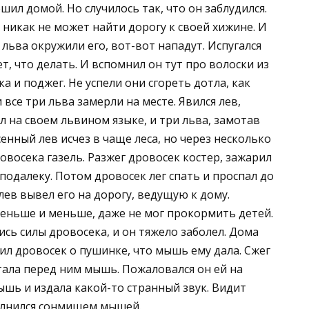
шил домой. Но случилось так, что он заблудился.
 никак не может найти дорогу к своей хижине. И
 льва окружили его, вот-вот нападут. Испугался
ет, что делать. И вспомнил он тут про волоски из
а и поджег. Не успели они сгореть дотла, как
 все три льва замерли на месте. Явился лев,
л на своем львином языке, и три льва, замотав
сенный лев исчез в чаще леса, но через несколько
овосека газель. Разжег дровосек костер, зажарил
еподалеку. Потом дровосек лег спать и проспал до
лев вывел его на дорогу, ведущую к дому.
еньше и меньше, даже не мог прокормить детей.
сь силы дровосека, и он тяжело заболел. Дома
ил дровосек о пушинке, что мышь ему дала. Сжег
стала перед ним мышь. Пожаловался он ей на
ышь и издала какой-то странный звук. Видит
полнился сонмищем мышей.