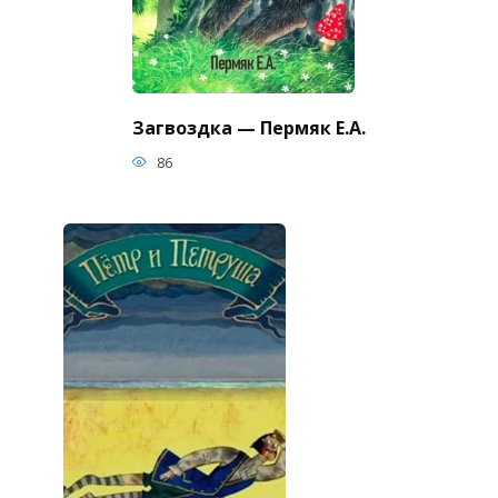
Загвоздка — Пермяк Е.А.
86