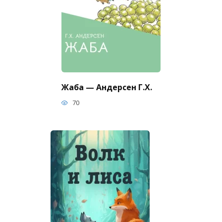
Жаба — Андерсен Г.Х.
70