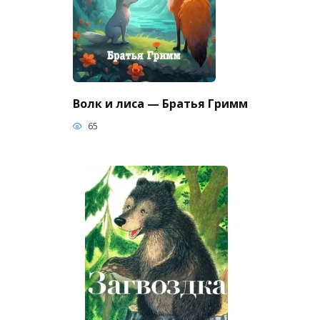
Волк и лиса — Братья Гримм
65