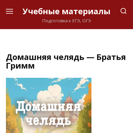
Перейти
Учебные материалы
к
содержанию
Подготовка к ЕГЭ, ОГЭ
Домашняя челядь — Братья
Гримм