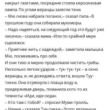
накрыт газетами, посредине стояла керосиновая
лампа. По углам веранды залегли тени.
– Мю снова набрала поганок,– сказал папа.–В
прошлом году она собирала мухоморы.
– Надо надеяться, на следующий год это будут уже
лисички,– сказала мама.–Или по крайней мере
сыроежки.
– Приятнее жить с надеждой,– заметила малышка
Мю, посмеиваясь про себя.
И они тихо и мирно продолжали чистить грибы.
Несколько легких ударов – тук-тук-тук – в окно
веранды, и, не дожидаясь ответа, вошла Туу-
тикки. Она отряхнула с плаща воду и,
придерживая дверь, поманила кого-то из
темноты: «Иди, иди сюда».
– Кто там с тобой? – спросил Муми-тролль.
– Нинни,– сказала Туу-тикки.–Этого детеныша