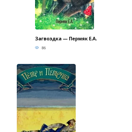
Загвоздка — Пермяк Е.А.
86