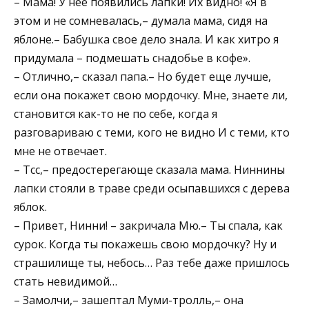
– Мама! У нее появились лапки! Их видно! «Я в
этом и не сомневалась,– думала мама, сидя на
яблоне.– Бабушка свое дело знала. И как хитро я
придумала – подмешать снадобье в кофе».
– Отлично,– сказал папа.– Но будет еще лучше,
если она покажет свою мордочку. Мне, знаете ли,
становится как-то не по себе, когда я
разговариваю с теми, кого не видно И с теми, кто
мне не отвечает.
– Tсc,– предостерегающе сказала мама. Ниннины
лапки стояли в траве среди осыпавшихся с дерева
яблок.
– Привет, Нинни! – закричала Мю.– Ты спала, как
сурок. Когда ты покажешь свою мордочку? Ну и
страшилище ты, небось… Раз тебе даже пришлось
стать невидимой…
– Замолчи,– зашептал Муми-тролль,– она