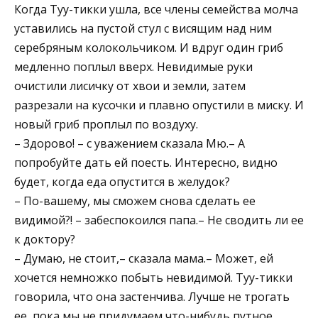
Когда Туу-тикки ушла, все члены семейства молча
уставились на пустой стул с висящим над ним
серебряным колокольчиком. И вдруг один гриб
медленно поплыл вверх. Невидимые руки
очистили лисичку от хвои и земли, затем
разрезали на кусочки и плавно опустили в миску. И
новый гриб проплыл по воздуху.
– Здорово! – с уважением сказала Мю.– А
попробуйте дать ей поесть. Интересно, видно
будет, когда еда опустится в желудок?
– По-вашему, мы сможем снова сделать ее
видимой?! – забеспокоился папа.– Не сводить ли ее
к доктору?
– Думаю, не стоит,– сказала мама.– Может, ей
хочется немножко побыть невидимой. Туу-тикки
говорила, что она застенчива. Лучше не трогать
ее, пока мы не придумаем что-нибудь путное.