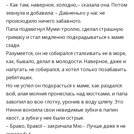
– Как там, наверное, холодно,– сказала она. Потом
зевнула и добавила: – Давненько у нас не
происходило ничего забавного.
Папа подмигнул Муми-троллю, сделал страшную
гримасу и стал медленно подкрадываться к маме
сзади.
Разумеется, он не собирался сталкивать ее в море,
как, бывало, делал в молодости. Наверное, даже и
напугать не собирался, а хотел только позабавить
ребятишек.
Но не успел он подкрасться к маме, как раздался
вой, алая молния пронеслась над мостками, и папа
завопил во всю глотку, уронив в воду шляпу. Это
Нинни вонзила свои невидимые зубки в папин
хвост, а зубки у нее были острые.
– Браво, браво! – закричала Мю.– Лучше даже я не
смогла бы!