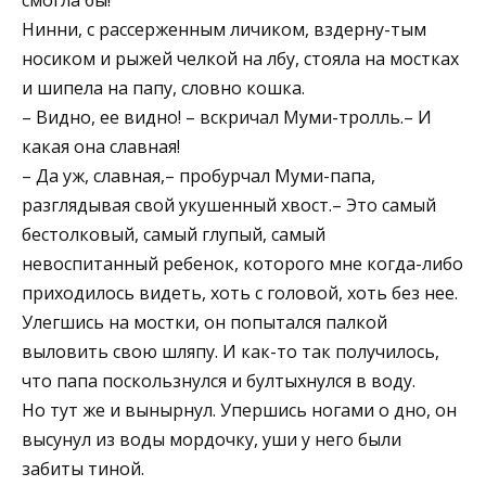
Нинни, с рассерженным личиком, вздерну-тым
носиком и рыжей челкой на лбу, стояла на мостках
и шипела на папу, словно кошка.
– Видно, ее видно! – вскричал Myми-тролль.– И
какая она славная!
– Да уж, славная,– пробурчал Муми-папа,
разглядывая свой укушенный хвост.– Это самый
бестолковый, самый глупый, самый
невоспитанный ребенок, которого мне когда-либо
приходилось видеть, хоть с головой, хоть без нее.
Улегшись на мостки, он попытался палкой
выловить свою шляпу. И как-то так получилось,
что папа поскользнулся и бултыхнулся в воду.
Но тут же и вынырнул. Упершись ногами о дно, он
высунул из воды мордочку, уши у него были
забиты тиной.