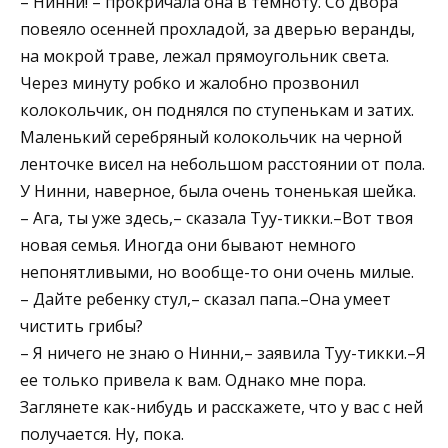
– Нинни! – прокричала она в темноту. Со двора
повеяло осенней прохладой, за дверью веранды,
на мокрой траве, лежал прямоугольник света.
Через минуту робко и жалобно прозвонил
колокольчик, он поднялся по ступенькам и затих.
Маленький серебряный колокольчик на черной
ленточке висел на небольшом расстоянии от пола.
У Нинни, наверное, была очень тоненькая шейка.
– Ага, ты уже здесь,– сказала Туу-тикки.–Вот твоя
новая семья. Иногда они бывают немного
непонятливыми, но вообще-то они очень милые.
– Дайте ребенку стул,– сказал папа.–Она умеет
чистить грибы?
– Я ничего не знаю о Нинни,– заявила Туу-тикки.–Я
ее только привела к вам. Однако мне пора.
Заглянете как-нибудь и расскажете, что у вас с ней
получается. Ну, пока.