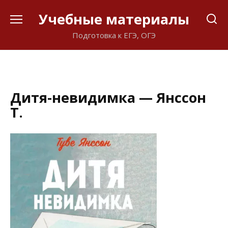
Перейти
Учебные материалы
к
содержанию
Подготовка к ЕГЭ, ОГЭ
Дитя-невидимка — Янссон
Т.