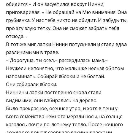
обидится.– И он засуетился вокруг Нинни,
приговаривая: – Не обращай на Мю внимания. Она
грубиянка. У нас тебя никто не обидит. И забудь ты
про эту злую тетку. Она не сможет забрать тебя
отсюда…
В тот же миг лапки Нинни потускнели и стали едва
различимыми в траве.
– Дорогуша, ты осел,– рассердилась мама.–
Неужели непонятно, что малышке нельзя об этом
напоминать. Собирай яблоки и не болтай.
Они собирали яблоки.
Ниннины лапки постепенно снова стали
видимыми, они взбирались на дерево.
Было прекрасное, осеннее утро, и хотя в тени у
всего семейства немного мерзли носы, на солнце
казалось почти по-летнему тепло. После ночного
дождя все вокруг сверкало яркими красками.