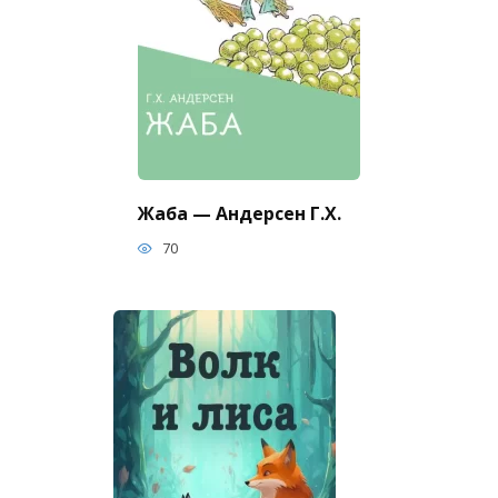
Жаба — Андерсен Г.Х.
70