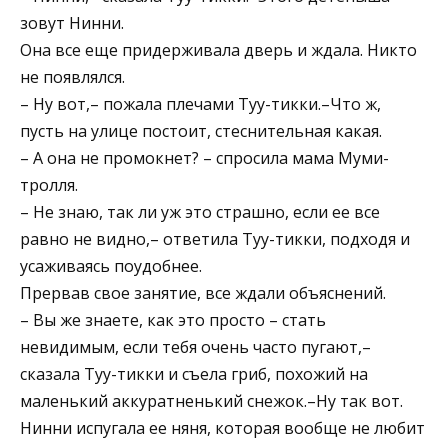
зовут Нинни.
Она все еще придерживала дверь и ждала. Никто
не появлялся.
– Ну вот,– пожала плечами Туу-тикки.–Что ж,
пусть на улице постоит, стеснительная какая.
– А она не промокнет? – спросила мама Myми-
тролля.
– Не знаю, так ли уж это страшно, если ее все
равно не видно,– ответила Туу-тикки, подходя и
усаживаясь поудобнее.
Прервав свое занятие, все ждали объяснений.
– Вы же знаете, как это просто – стать
невидимым, если тебя очень часто пугают,–
сказала Туу-тикки и съела гриб, похожий на
маленький аккуратненький снежок.–Ну так вот.
Нинни испугала ее няня, которая вообще не любит