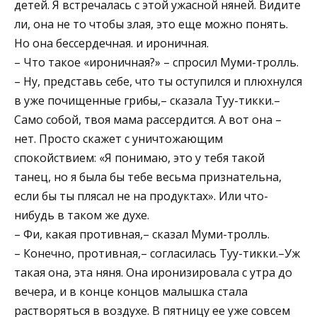
детей. Я встречалась с этой ужасной няней. Видите
ли, она не то чтобы злая, это еще можно понять.
Но она бессердечная. и ироничная.
– Что такое «ироничная?» – спросил Муми-тролль.
– Ну, представь себе, что ты оступился и плюхнулся
в уже почищенные грибы,– сказала Туу-тикки.–
Само собой, твоя мама рассердится. А вот она –
нет. Просто скажет с уничтожающим
спокойствием: «Я понимаю, это у тебя такой
танец, но я была бы тебе весьма признательна,
если бы ты плясал не на продуктах». Или что-
нибудь в таком же духе.
– Фи, какая противная,– сказал Муми-тролль.
– Конечно, противная,– согласилась Туу-тикки.–Уж
такая она, эта няня. Она иронизировала с утра до
вечера, и в конце концов малышка стала
растворяться в воздухе. В пятницу ее уже совсем