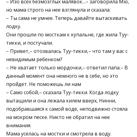
– Изо всех безмозглых малявок…– заговорила Мю,
но мама строго на нее взглянула и сказала:
– Ты сама не умнее. Теперь давайте вытаскивать
лодку.
Они прошли по мосткам к купальне, где жила Туу-
тикки, и постучали.
– Привет,– отозвалась Туу-тикки,– что там у вас с
невидимым ребенком?
– Не хватает только мордочки,– ответил папа.– В
данный момент она немного не в себе, но это
пройдет. Не поможешь ли нам
– Само собой,– сказала Туу-тикки. Когда лодку
вытащили и она лежала килем вверх, Нинни,
подобравшаяся к самой воде, неподвижно стояла
на мокром песке. Никто не обратил на нее
внимания.
Мама уселась на мостки и смотрела в воду.