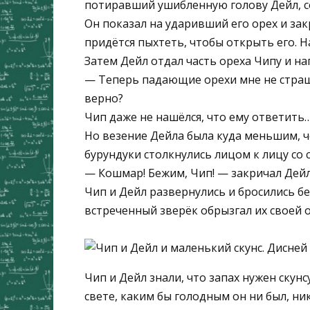
потиравший ушибленную голову Дейл, со
Он показал на ударивший его орех и зак
придётся пыхтеть, чтобы открыть его. На
Затем Дейл отдал часть ореха Чипу и на
— Теперь падающие орехи мне не страш
верно?
Чип даже не нашёлся, что ему ответить
Но везение Дейла была куда меньшим, 
бурундуки столкнулись лицом к лицу со 
— Кошмар! Бежим, Чип! — закричал Дейл.
Чип и Дейл развернулись и бросились бе
встреченный зверёк обрызгал их своей
Чип и Дейл знали, что запах нужен скунс
свете, каким бы голодным он ни был, ник