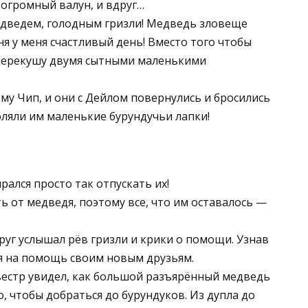
 огромный валун, и вдруг…
едведем, голодным гризли! Медведь зловеще
ня у меня счастливый день! Вместо того чтобы
о перекушу двумя сытными маленькими
 ему Чип, и они с Дейлом повернулись и бросились
оляли им маленькие бурундучьи лапки!
рался просто так отпускать их!
ь от медведя, поэтому все, что им оставалось —
уг услышал рёв гризли и крики о помощи. Узнав
ся на помощь своим новым друзьям.
вестр увидел, как большой разъярённый медведь
, чтобы добраться до бурундуков. Из дупла до