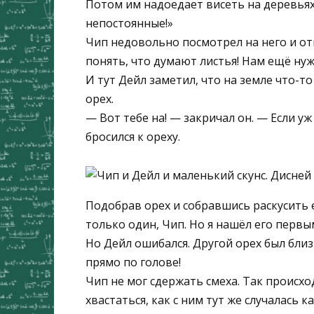
Потом им надоедает висеть на деревьях,
непостоянные!»
Чип недовольно посмотрел на него и отв
понять, что думают листья! Нам ещё нуж
И тут Дейл заметил, что на земле что-то
орех.
— Вот тебе на! — закричал он. — Если уж
бросился к ореху.
Подобрав орех и собравшись раскусить е
только один, Чип. Но я нашёл его первы
Но Дейл ошибался. Другой орех был близк
прямо по голове!
Чип не мог сдержать смеха. Так происхо
хвастаться, как с ним тут же случалась к