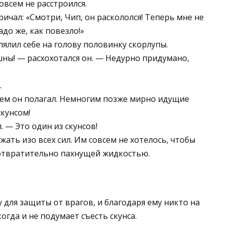
всем не расстроился.
ричал: «Смотри, Чип, он раскололся! Теперь мне не
до же, как повезло!»
пялил себе на голову половинку скорлупы.
ны! — расхохотался он. — Недурно придумано,
…
чем он полагал. Немногим позже мирно идущие
скунсом!
 — Это один из скунсов!
жать изо всех сил. Им совсем не хотелось, чтобы
 отвратительно пахнущей жидкостью.
у для защиты от врагов, и благодаря ему никто на
огда и не подумает съесть скунса.