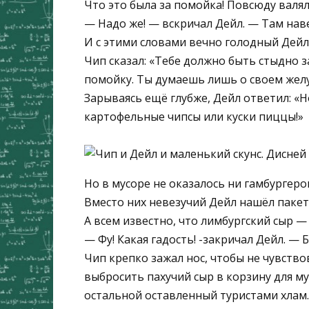
Что это была за помойка! Повсюду валял
— Надо же! — вскричал Дейл. — Там наве
И с этими словами вечно голодный Дейл 
Чип сказал: «Тебе должно быть стыдно за
помойку. Ты думаешь лишь о своем желу
Зарываясь ещё глубже, Дейл ответил: «Но
картофельные чипсы или куски пиццы!»
Но в мусоре не оказалось ни гамбургеро
Вместо них невезучий Дейл нашёл пакет
А всем известно, что лимбургский сыр —
— Фу! Какая гадость! -закричал Дейл. — 
Чип крепко зажал нос, чтобы не чувство
выбросить пахучий сыр в корзину для му
остальной оставленный туристами хлам.