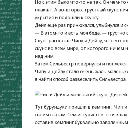
Но с этим было что-то не так. Он чем-то 
плакал!.. А во-вторых, грустный скунс ни
укрытия и подошли к скунсу.
Дейл ещё раз принюхался, улыбнулся и ск
— В этом-то и есть моя беда, — грустно 
Скунс рассказал Чипу и Дейлу, что его з
скунс во всем мире, от которого ничем н
над ним.
Затем Сильвестр повернулся и поплёлся 
Чипу и Дейлу стало очень жаль маленьког
я найти способ развеселить Сильвестра.
Тут бурундуки пришли в кемпинг. Чип и
своим глазам. Семья туристов, стоявшая
оставив кемпинг буквально заваленным