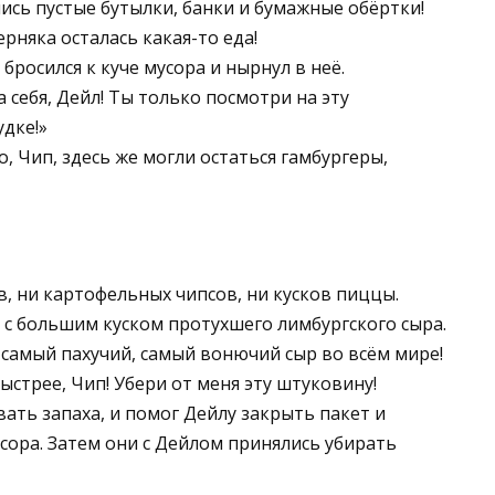
ись пустые бутылки, банки и бумажные обёртки!
рняка осталась какая-то еда!
бросился к куче мусора и нырнул в неё.
 себя, Дейл! Ты только посмотри на эту
дке!»
, Чип, здесь же могли остаться гамбургеры,
в, ни картофельных чипсов, ни кусков пиццы.
 с большим куском протухшего лимбургского сыра.
 самый пахучий, самый вонючий сыр во всём мире!
Быстрее, Чип! Убери от меня эту штуковину!
вать запаха, и помог Дейлу закрыть пакет и
сора. Затем они с Дейлом принялись убирать