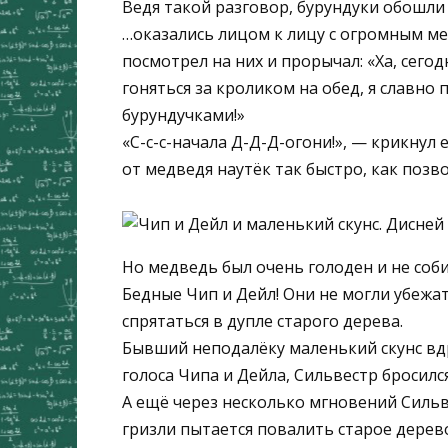
Ведя такой разговор, бурундуки обошли
…оказались лицом к лицу с огромным м
посмотрел на них и прорычал: «Ха, сегод
гоняться за кроликом на обед, я славн
бурундучками!»
«С-с-с-начала Д-Д-Д-огони!», — крикнул
от медведя наутёк так быстро, как позв
Но медведь был очень голоден и не соби
Бедные Чип и Дейл! Они не могли убежат
спрятаться в дупле старого дерева.
Бывший неподалёку маленький скунс вдр
голоса Чипа и Дейла, Сильвестр бросил
А ещё через несколько мгновений Силь
гризли пытается повалить старое дерево