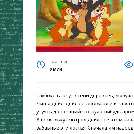
НА ЧТЕНИЕ
8 мин
Глубоко в лесу, в тени деревьев, любуяс
Чип и Дейл. Дейл остановился и втянул
учуять доносящийся откуда-нибудь аром
А поскольку смотрел Дейл при этом навер
забавные эти листья! Сначала им надое