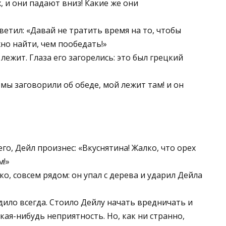
 и они падают вниз! Какие же они
етил: «Давай не тратить время на то, чтобы
но найти, чем пообедать!»
 лежит. Глаза его загорелись: это был грецкий
 мы заговорили об обеде, мой лежит там! и он
го, Дейл произнес: «Вкуснятина! Жалко, что орех
м!»
о, совсем рядом: он упал с дерева и ударил Дейла
дило всегда. Стоило Дейлу начать вредничать и
акая-нибудь неприятность. Но, как ни странно,