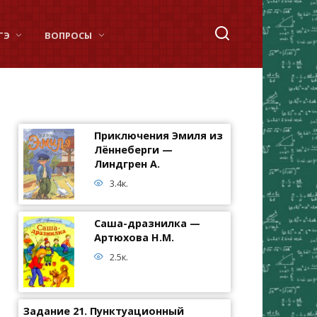
ГЭ
ВОПРОСЫ
Приключения Эмиля из
Лённеберги —
Линдгрен А.
3.4к.
Саша-дразнилка —
Артюхова Н.М.
2.5к.
Задание 21. Пунктуационный