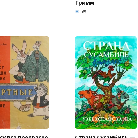
Гримм
65
су все прекрасно,
Страна Сусамбиль —