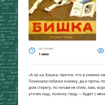
НА ЧТЕНИЕ
1 мин
«А ну-ка, Бишка, прочти, что в книжке н
Понюхала собачка книжку, да и прочь по
дом стерегу, по ночам не сплю, лаю, вор
уточек ищу, поноску тащу — будет с меня