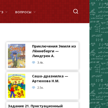
ГЭ
ВОПРОСЫ
Приключения Эмиля из
Лённеберги —
Линдгрен А.
3.4к.
Саша-дразнилка —
Артюхова Н.М.
2.5к.
Задание 21. Пунктуационный