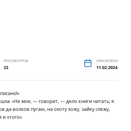
ПРОСМОТРОВ
ОБНОВЛЕНО
22
11.02.2024
аписано!»
шла. «Не мое, — говорит, — дело книги читать; я
ов да волков пугаю, на охоту хожу, зайку слежу,
 и этого».