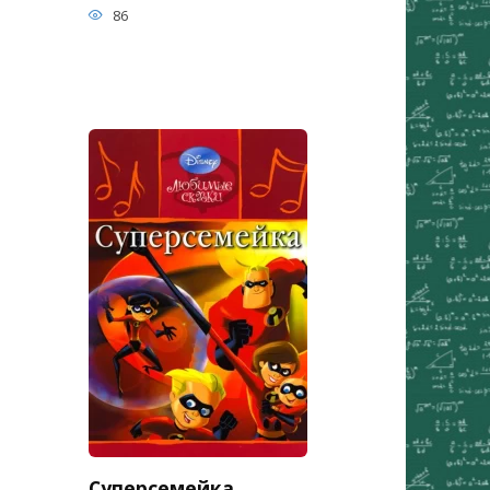
86
Суперсемейка