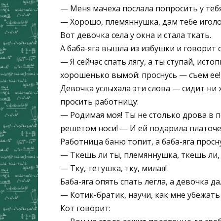
— Меня мачеха послала попросить у теб
— Хорошо, племяннушка, дам тебе иголоч
Вот девочка села у окна и стала ткать.
А баба-яга вышла из избушки и говорит 
— Я сейчас спать лягу, а ты ступай, ист
хорошенько вымой: проснусь — съем ее!
Девочка услыхала эти слова — сидит ни ж
просить работницу:
— Родимая моя! Ты не столько дрова в п
решетом носи! — И ей подарила платоче
Работница баню топит, а баба-яга просн
— Ткешь ли ты, племяннушка, ткешь ли,
— Тку, тетушка, тку, милая!
Баба-яга опять спать легла, а девочка д
— Котик-братик, научи, как мне убежать
Кот говорит: