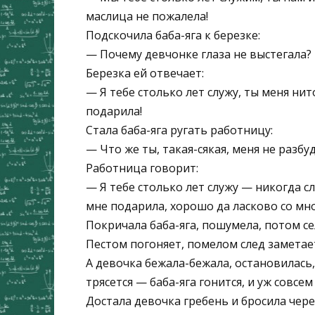
маслица не пожалела!
Подскочила баба-яга к березке:
— Почему девчонке глаза не выстегала?
Березка ей отвечает:
— Я тебе столько лет служу, ты меня нит
подарила!
Стала баба-яга ругать работницу:
— Что же ты, такая-сякая, меня не разбу
Работница говорит:
— Я тебе столько лет служу — никогда сл
мне подарила, хорошо да ласково со мн
Покричала баба-яга, пошумела, потом се
Пестом погоняет, помелом след замета
А девочка бежала-бежала, остановилась,
трясется — баба-яга гонится, и уж совсе
Достала девочка гребень и бросила чере