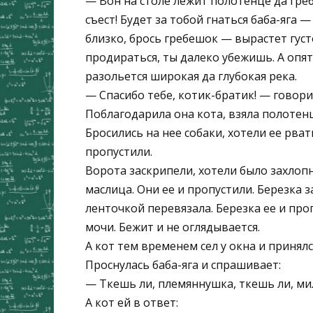
— Вон на столе лежит полотенце да гребе
съест! Будет за тобой гнаться баба-яга 
близко, брось гребешок — вырастет густ
продираться, ты далеко убежишь. А оп
разольется широкая да глубокая река.
— Спасибо тебе, котик-братик! — говори
Поблагодарила она кота, взяла полотен
Бросились на нее собаки, хотели ее рвать
пропустили.
Ворота заскрипели, хотели было захлоп
маслица. Они ее и пропустили. Березка з
ленточкой перевязала. Березка ее и про
мочи. Бежит и не оглядывается.
А кот тем временем сел у окна и принялс
Проснулась баба-яга и спрашивает:
— Ткешь ли, племяннушка, ткешь ли, ми
А кот ей в ответ: