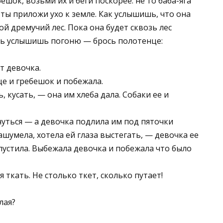
шок, возьми их и беги поскорее: не то баба-яга
— ты приложи ухо к земле. Как услышишь, что она
ой дремучий лес. Пока она будет сквозь лес
ять услышишь погоню — брось полотенце:
т девочка.
це и гребешок и побежала.
, кусать, — она им хлеба дала. Собаки ее и
нуться — а девочка подлила им под пяточки
ашумела, хотела ей глаза выстегать, — девочка ее
пустила. Выбежала девочка и побежала что было
я ткать. Не столько ткет, сколько путает!
лая?