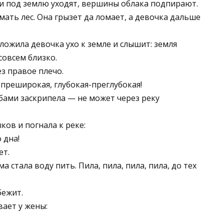
ни под землю уходят, вершины облака подпирают.
мать лес. Она грызет да ломает, а девочка дальше
ложила девочка ухо к земле и слышит: земля
совсем близко.
з правое плечо.
-преширокая, глубокая-преглубокая!
зубами заскрипела — не может через реку
ков и погнала к реке:
 дна!
ет.
ма стала воду пить. Пила, пила, пила, пила, до тех
бежит.
ает у жены: