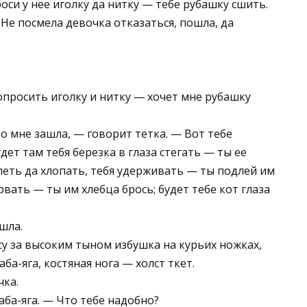
оси у нее иголку да нитку — тебе рубашку сшить.
. Не посмела девочка отказаться, пошла, да
опросить иголку и нитку — хочет мне рубашку
о мне зашла, — говорит тетка. — Вот тебе
удет там тебя березка в глаза стегать — ты ее
петь да хлопать, тебя удерживать — ты подлей им
рвать — ты им хлебца брось; будет тебе кот глаза
шла.
есу за высоким тыном избушка на курьих ножках,
ба-яга, костяная нога — холст ткет.
чка.
аба-яга. — Что тебе надобно?