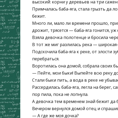
высокий: корни у деревьев на три саже
Примчалась баба-яга, стала грызть да ло
бежит.
Много ли, мало ли времени прошло, при
дрожит, трясется — баба-яга гонится, уж 
Взяла девочка полотенце и бросила чере
В тот же миг разлилась река — широкая
Подскочила баба-яга к реке, от злости 
перебраться.
Воротилась она домой, собрала своих бы
— Пейте, мои быки! Выпейте всю реку до
Стали быки пить, а вода в реке не убыва
Рассердилась баба-яга, легла на берег, са
пор пила, пока не лопнула.
А девочка тем временем знай бежит да 
Вечером вернулся домой отец и спрашив
— А где же моя дочка?