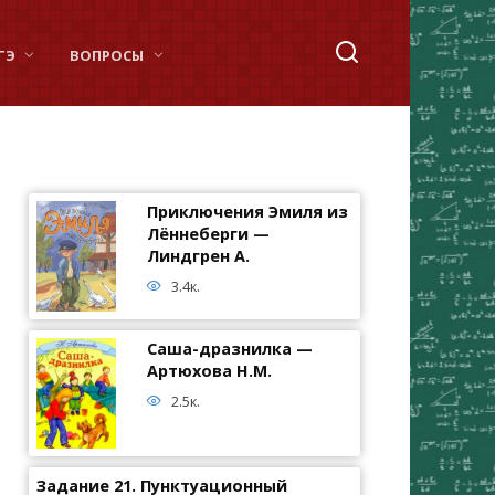
ГЭ
ВОПРОСЫ
Приключения Эмиля из
Лённеберги —
Линдгрен А.
3.4к.
Саша-дразнилка —
Артюхова Н.М.
2.5к.
Задание 21. Пунктуационный