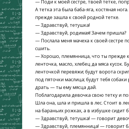
— Поди к моей сестре, твоей тетке, попр
А тетка эта была баба-яга, костяная нога
прежде зашла к своей родной тетке.
— Здравствуй, тетушка!
— Здравствуй, родимая! Зачем пришла?
— Послала меня мачеха к своей сестре п
сшить.
— Хорошо, племянница, что ты прежде к
ленточка, масло, хлебец да мяса кусок. Б
ленточкой перевяжи; будут ворота скри
под пяточки маслица; будут тебя собаки 
драть — ты ему мясца дай.
Поблагодарила девочка свою тетку и по
Шла она, шла и пришла в лес. Стоит в л
на бараньих рожках, а в избушке сидит ба
— Здравствуй, тетушка! — говорит дево
— Здравствуй, племянница! — говорит б