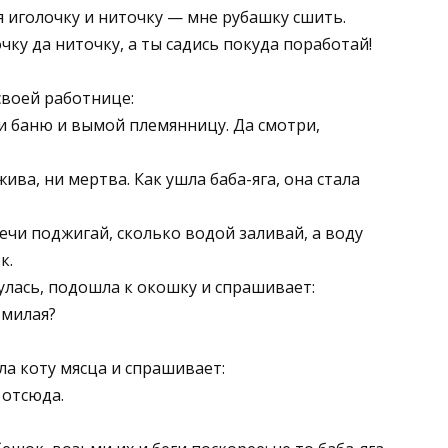
я иголочку и ниточку — мне рубашку сшить.
ку да ниточку, а ты садись покуда поработай!
своей работнице:
опи баню и вымой племянницу. Да смотри,
ива, ни мертва. Как ушла баба-яга, она стала
ечи поджигай, сколько водой заливай, а воду
к.
улась, подошла к окошку и спрашивает:
 милая?
ала коту мясца и спрашивает:
 отсюда.