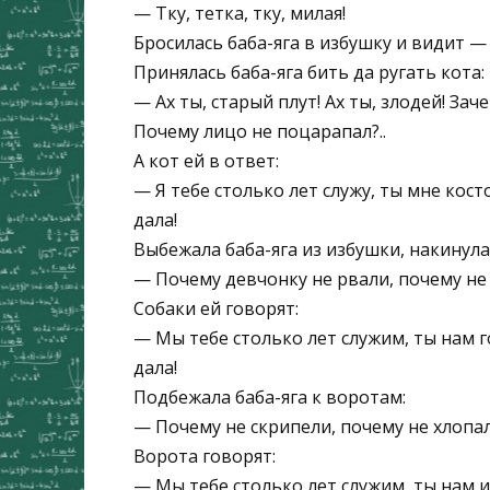
— Тку, тетка, тку, милая!
Бросилась баба-яга в избушку и видит — 
Принялась баба-яга бить да ругать кота:
— Ах ты, старый плут! Ах ты, злодей! За
Почему лицо не поцарапал?..
А кот ей в ответ:
— Я тебе столько лет служу, ты мне кост
дала!
Выбежала баба-яга из избушки, накинулас
— Почему девчонку не рвали, почему не к
Собаки ей говорят:
— Мы тебе столько лет служим, ты нам г
дала!
Подбежала баба-яга к воротам:
— Почему не скрипели, почему не хлопал
Ворота говорят:
— Мы тебе столько лет служим, ты нам и