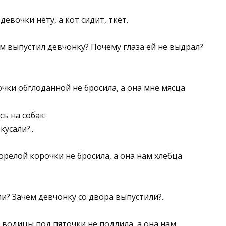
девочки нету, а кот сидит, ткет.
чем выпустил девчонку? Почему глаза ей не выдрал?
очки обглоданной не бросила, а она мне мясца
ь на собак:
усали?..
орелой корочки не бросила, а она нам хлебца
и? Зачем девчонку со двора выпустили?..
 водицы под пяточки не подлила, а она нам