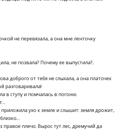
очкой не перевязала, а она мне ленточку
дила, не позвала? Почему ее выпустила?..
ова доброго от тебя не слыхала, а она платочек
ой разговаривала!
ла в ступу и помчалась в погоню.
ет…
 приложила ухо к земле и слышит: земля дрожит,
м близко…
з правое плечо. Вырос тут лес, дремучий да