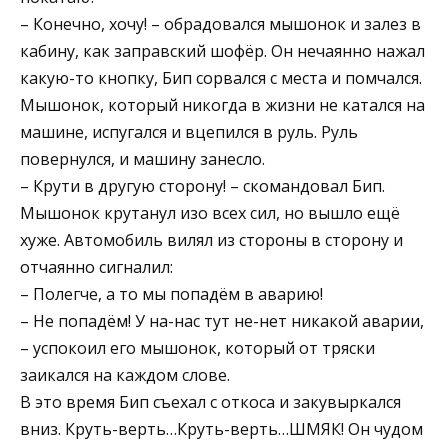
– Конечно, хочу! – обрадовался мышонок и залез в
кабину, как заправский шофёр. Он нечаянно нажал
какую-то кнопку, Бип сорвался с места и помчался.
Мышонок, который никогда в жизни не катался на
машине, испугался и вцепился в руль. Руль
повернулся, и машину занесло.
– Крути в другую сторону! – скомандовал Бип.
Мышонок крутанул изо всех сил, но вышло ещё
хуже. Автомобиль вилял из стороны в сторону и
отчаянно сигналил:
– Полегче, а то мы попадём в аварию!
– Не попадём! У на-нас тут не-нет никакой аварии,
– успокоил его мышонок, который от тряски
заикался на каждом слове.
В это время Бип съехал с откоса и закувыркался
вниз. Круть-верть…Круть-верть…ШМЯК! Он чудом