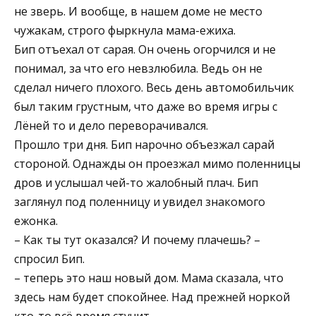
не зверь. И вообще, в нашем доме не место
чужакам, строго фыркнула мама-ежиха.
Бип отъехал от сарая. Он очень огорчился и не
понимал, за что его невзлюбила. Ведь он не
сделал ничего плохого. Весь день автомобильчик
был таким грустным, что даже во время игры с
Лёней то и дело переворачивался.
Прошло три дня. Бип нарочно объезжал сарай
стороной. Однажды он проезжал мимо поленницы
дров и услышал чей-то жалобный плач. Бип
заглянул под поленницу и увидел знакомого
ежонка.
– Как ты тут оказался? И почему плачешь? –
спросил Бип.
– теперь это наш новый дом. Мама сказала, что
здесь нам будет спокойнее. Над прежней норкой
кто-то всё время стучит.