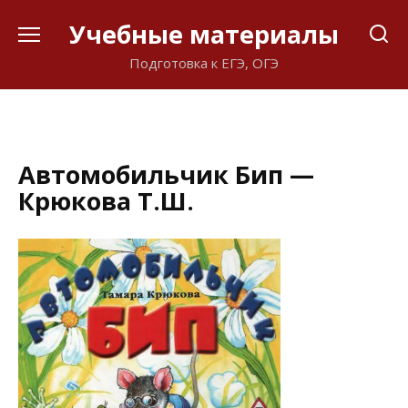
Перейти
Учебные материалы
к
содержанию
Подготовка к ЕГЭ, ОГЭ
Автомобильчик Бип —
Крюкова Т.Ш.