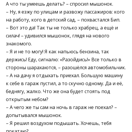
А что ты умеешь делать? – спросил мышонок.
– Ну, я езжу по улицам и развожу пассажиров: кого
на работу, кого в детский сад, – похвастался Бип.
– Вот это да! Так ты не только храбрец, а ещё и
силач! – удивился мышонок, глядя на нового
знакомого.
– Я и не то могу! Я как напьюсь бензина, так
держись! Еду, сигналю: «Разойдись!» Все только в
стороны шарахаются, – разошёлся автомобильчик.
– А на дачу я отдыхать приехал. Большую машину
к себе в гараж пустил, а то скучно одному. Да и её,
беднягу, жалко. Что же она будет стоять под
открытым небом?
– А чего же ты сам на ночь в гараж не поехал? –
допытывался мышонок.
– Я решил воздухом подышать. Хочешь, тебя
покатаю?