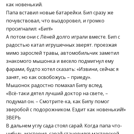
как новенький.
Папа вставил новые батарейки. Бип сразу же
почувствовал, что выздоровел, и громко
просигналил: «Бип!»
А потом они с Лёней долго играли вместе. Бип с
радостью катал игрушечных зверят. проезжая
мимо зарослей травы, автомобильчик заметил
знакомого мышонка и весело подмигнул ему
фарами, будто хотел сказать: «Извини, сейчас я
занят, но как освобожусь – приеду».
Мышонок радостно помахал Бипу вслед.
«Всё-таки дятел лучший доктор на свете, –
подумал он. – Смотрите-ка, как Бипу помог
зверобой с подорожником. Ездит как новенький!»
ЗВЕРЬ
В дальнем углу сада стоял сарай. Когда папа что-
нибудь мастерил, сарай становился мастерской.