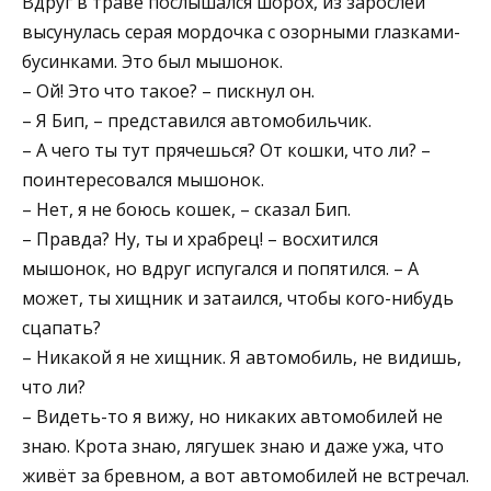
Вдруг в траве послышался шорох, из зарослей
высунулась серая мордочка с озорными глазками-
бусинками. Это был мышонок.
– Ой! Это что такое? – пискнул он.
– Я Бип, – представился автомобильчик.
– А чего ты тут прячешься? От кошки, что ли? –
поинтересовался мышонок.
– Нет, я не боюсь кошек, – сказал Бип.
– Правда? Ну, ты и храбрец! – восхитился
мышонок, но вдруг испугался и попятился. – А
может, ты хищник и затаился, чтобы кого-нибудь
сцапать?
– Никакой я не хищник. Я автомобиль, не видишь,
что ли?
– Видеть-то я вижу, но никаких автомобилей не
знаю. Крота знаю, лягушек знаю и даже ужа, что
живёт за бревном, а вот автомобилей не встречал.