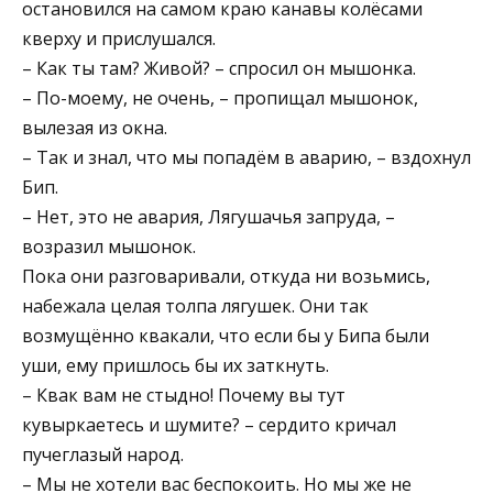
остановился на самом краю канавы колёсами
кверху и прислушался.
– Как ты там? Живой? – спросил он мышонка.
– По-моему, не очень, – пропищал мышонок,
вылезая из окна.
– Так и знал, что мы попадём в аварию, – вздохнул
Бип.
– Нет, это не авария, Лягушачья запруда, –
возразил мышонок.
Пока они разговаривали, откуда ни возьмись,
набежала целая толпа лягушек. Они так
возмущённо квакали, что если бы у Бипа были
уши, ему пришлось бы их заткнуть.
– Квак вам не стыдно! Почему вы тут
кувыркаетесь и шумите? – сердито кричал
пучеглазый народ.
– Мы не хотели вас беспокоить. Но мы же не