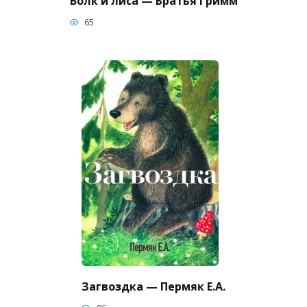
Волк и лиса — Братья Гримм
65
Загвоздка — Пермяк Е.А.