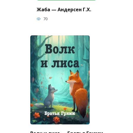
Жаба — Андерсен Г.Х.
70