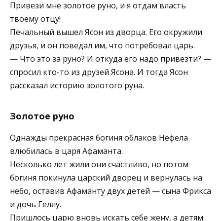
Привези мне золо­тое руно, и я отдам власть
твоему отцу!
Печальный вышел Ясон из дворца. Его окружили
друзья, и он поведал им, что потребовал царь.
— Что это за руно? И отку­да его надо привезти? —
спросил кто-то из друзей Ясона. И тогда Ясон
расска­зал историю золотого руна.
Золотое руно
Однажды прекрасная богиня облаков Нефела
влюбилась в царя Афаманта.
Несколько лет жили они счастливо, но потом
богиня покинула царский дворец и вернулась на
небо, оставив Афаманту двух детей — сына Фрикса
и дочь Геллу.
Пришлось царю вновь искать себе жену, а детям