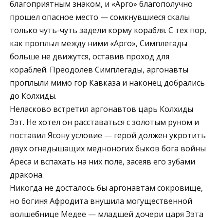
благоприятным знаком, и «Арго» благополучно
про­шел опасное место — сомкнувшиеся скалы
только чуть-чуть задели корму корабля. С тех пор,
как проплыл между ними «Арго», Симплегады
больше не движутся, оставив проход для
кораблей. Преодолев Симплегады, аргонавты
проплыли мимо гор Кавказа и наконец добрались
до Колхиды.
Неласково встретил аргонавтов царь Колхиды
Ээт. Не хотел он расста­ваться с золотым руном и
поставил Ясону условие — герой должен укро­тить
двух огнедышащих медноногих быков бога войны
Ареса и вспахать на них поле, засеяв его зубами
дракона.
Никогда не досталось бы аргонавтам сокровище,
но богиня Афродита вну­шила могущественной
волшебнице Медее — младшей дочери царя Ээта