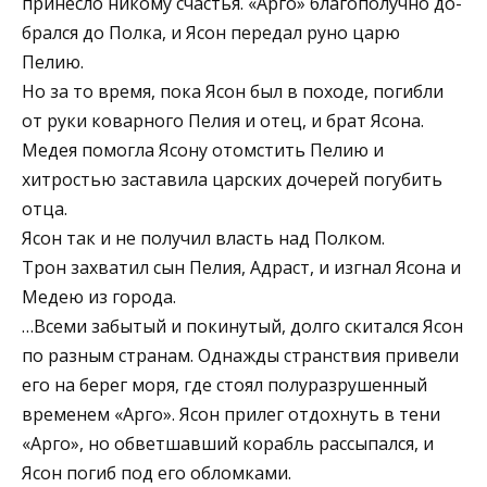
принесло никому счастья. «Арго» благополучно до­
брался до Полка, и Ясон передал руно царю
Пелию.
Но за то время, пока Ясон был в походе, погибли
от руки коварного Пелия и отец, и брат Ясона.
Медея помогла Ясону отомстить Пелию и
хитростью заста­вила царских дочерей погубить
отца.
Ясон так и не получил власть над Полком.
Трон захватил сын Пелия, Адраст, и изгнал Ясо­на и
Медею из города.
…Всеми забытый и покинутый, долго скитался Ясон
по разным странам. Однажды странствия привели
его на берег моря, где стоял полуразрушенный
временем «Арго». Ясон прилег отдохнуть в тени
«Арго», но обвет­шавший корабль рассыпался, и
Ясон погиб под его обломками.