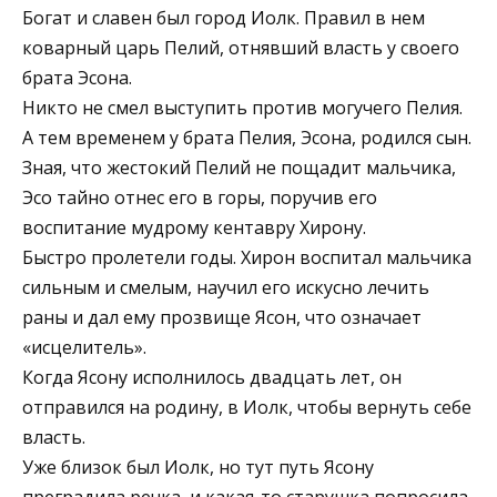
Богат и славен был город Иолк. Правил в нем
коварный царь Пелий, отнявший власть у своего
брата Эсона.
Никто не смел выступить против могучего Пелия.
А тем временем у брата Пелия, Эсона, родился сын.
Зная, что жестокий Пелий не пощадит мальчика,
Эсо тайно отнес его в горы, поручив его
воспитание мудрому кентавру Хирону.
Быстро пролетели годы. Хирон воспитал мальчика
сильным и смелым, научил его искусно лечить
раны и дал ему прозвище Ясон, что означает
«исцелитель».
Когда Ясону ис­полнилось двадцать лет, он
отправился на родину, в Иолк, чтобы вернуть себе
власть.
Уже близок был Иолк, но тут путь Ясону
преградила речка, и какая-то старушка попросила