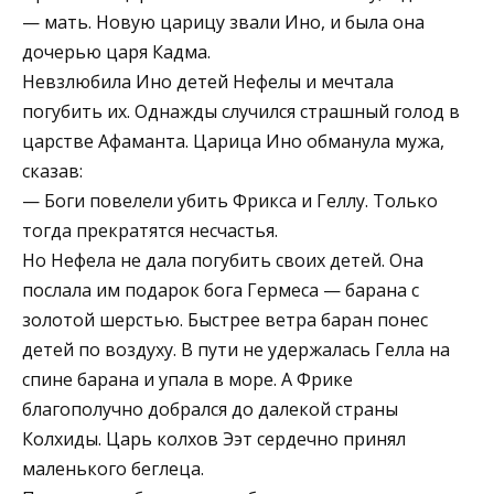
— мать. Новую царицу звали Ино, и была она
дочерью царя Кадма.
Невзлюбила Ино детей Нефелы и мечтала
погубить их. Однажды случился страшный голод в
царстве Афаманта. Царица Ино обманула мужа,
сказав:
— Боги повелели убить Фрикса и Геллу. Только
тогда прекратятся не­счастья.
Но Нефела не дала погубить своих детей. Она
послала им подарок бога Гермеса — барана с
золотой шерстью. Быстрее ветра баран понес
детей по воздуху. В пути не удержалась Гелла на
спине барана и упала в море. А Фрике
благополучно добрался до далекой страны
Колхиды. Царь колхов Ээт сердечно принял
маленького беглеца.