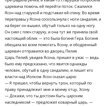
царевича помочь ей перейти поток. Сжалился
Ясон над старухой и подста­вил ей спину. Во время
пере­правы у Ясона соскользнула с ноги сандалия, и
на берег он вышел, обутый только на одну ногу.
Он снял с плеч старуху, и она тут же приня­ла свой
настоящий облик — это была богиня Гера. Боги­ня
обещала во всем помогать Ясону, и ободренный
царе­вич отправился во дворец Пелия.
Царь Пелий, увидев Ясо­на, пришел в ужас — ведь
было ему предсказано, что явится однажды
человек, обутый в одну сандалию, и лишит его
власти над Иолком. Ясон сказал царю:
— Я пришел, чтобы вернуть трон, который по
праву принадлежит мне и моему отцу, Эсону.
— Докажи, что ты досто­ин быть царским
наследни­ком! — предложил коварный царь. —