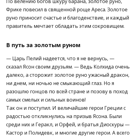
По велению богов шкуру бара­на, золотое руно,
Фрике повесил в священной роще Ареса. Золотое
руно приносит счастье и благоденствие, и каждый
правитель мечтает обладать этим сокровищем.
В путь за золотым руном
— Царь Пелий надеется, что я не вернусь, —
сказал Ясон своим друзь­ям. — Ведь Колхида очень
далеко, а сторожит золотое руно ужасный дра­кон,
ни днем, ни ночью не смыкающий глаз. Но я
разошлю гонцов по всей стране и позову в поход
самых смелых и сильных воинов!
Так он и поступил. И величайшие герои Греции с
радостью откликну­лись на призыв Ясона. Были
среди них и Геракл, и Орфей, и братья Диос­куры —
Кастор и Полидевк, и многие другие герои. А всего