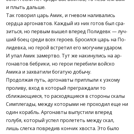
и плыть дальше.
Так говорил царь Амик, и гневом наливались
сердца аргонавтов. Каждый из них готов был сра­
зиться, но первым вышел вперед Полидевк — луч­
ший боец среди всех героев. Бросился царь на По­
лидевка, но герой встретил его могучим ударом.
И упал Амик замертво. Тут же накинулись на ар­
гонавтов бебрики, но герои перебили войско
Амика и захватили богатую добычу.
Продолжая путь, аргонавты приплыли к узко­му
проливу, вход в который преграждали то
сближающиеся, то расходящиеся в стороны ска­лы
Симплегады, между которыми не проходил еще ни
один корабль. Аргонавты выпустили вперед
голубя, который успел пролететь между скал,
лишь слегка повредив кон­чик хвоста. Это было