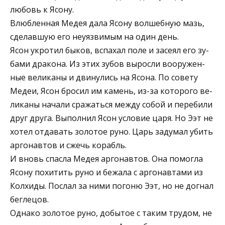
любовь к Ясону.
Влюбленная Медея дала Ясону волшебную мазь,
сделавшую его неуязвимым на один день.
Ясон укротил быков, вспахал поле и засеял его зу­
бами дракона. Из этих зубов выросли вооружен­
ные великаны и двинулись на Ясона. По совету
Медеи, Ясон бросил им камень, из-за которого ве­
ликаны начали сражаться между собой и переби­ли
друг друга. Выполнил Ясон условие царя. Но Ээт не
хотел отдавать золотое руно. Царь задумал убить
аргонавтов и сжечь корабль.
И вновь спасла Медея аргонавтов. Она помог­ла
Ясону похитить руно и бежала с аргонавтами из
Колхиды. Послал за ними погоню Ээт, но не до­гнал
беглецов.
Однако золотое руно, добытое с таким трудом, не