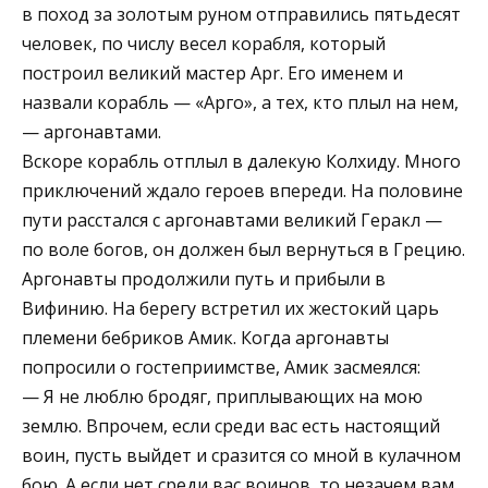
в поход за зо­лотым руном отправились пятьдесят
человек, по числу весел корабля, который
построил великий мастер Apr. Его именем и
назвали корабль — «Арго», а тех, кто плыл на нем,
— аргонавтами.
Вскоре корабль от­плыл в далекую Колхи­ду. Много
приключений ждало героев впереди. На половине
пути рас­стался с аргонавтами ве­ликий Геракл —
по воле богов, он должен был вернуться в Грецию.
Аргонавты продолжи­ли путь и прибыли в
Вифинию. На берегу встре­тил их жестокий царь
племени бебриков Амик. Когда аргонавты
попросили о гостеприимстве, Амик засмеялся:
— Я не люблю бродяг, приплывающих на мою
землю. Впрочем, если сре­ди вас есть настоящий
воин, пусть выйдет и сразится со мной в кулачном
бою. А если нет среди вас воинов, то незачем вам