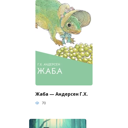
Жаба — Андерсен Г.Х.
70