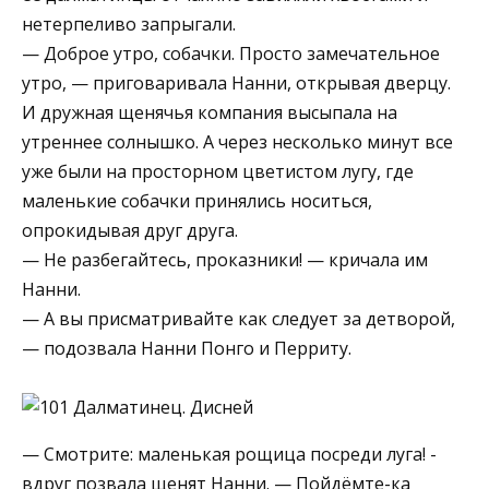
нетерпеливо запрыгали.
— Доброе утро, собачки. Просто замечательное
утро, — приговаривала Нанни, открывая дверцу.
И дружная щенячья компания высыпала на
утреннее солнышко. А через несколько минут все
уже были на просторном цветистом лугу, где
маленькие собачки принялись носиться,
опрокидывая друг друга.
— Не разбегайтесь, проказники! — кричала им
Нанни.
— А вы присматривайте как следует за детворой,
— подозвала Нанни Понго и Перриту.
— Смотрите: маленькая рощица посреди луга! ­
вдруг позвала щенят Нанни. — Пойдёмте-ка