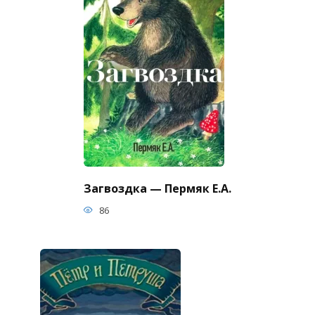
Загвоздка — Пермяк Е.А.
86