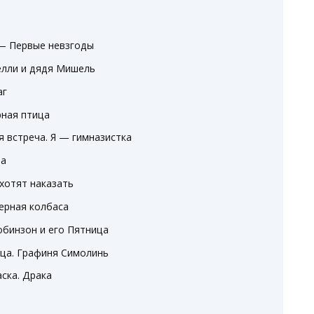
 — Первые невзгоды
Нелли и дядя Мишель
аг
рная птица
я встреча. Я — гимназистка
ца
 хотят наказать
верная колбаса
Робинзон и его Пятница
ица. Графиня Симолинь
аска. Драка