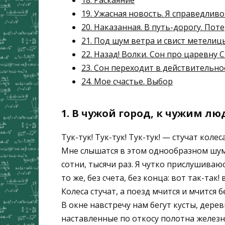
19. Ужасная новость. Я справедлив
20. Наказанная. В путь-дорогу. Пот
21. Под шум ветра и свист метелиц
22. Назад! Волки. Сон про царевну 
23. Сон переходит в действительно
24. Мое счастье. Выбор
1. В чужой город, к чужим л
Тук-тук! Тук-тук! Тук-тук! — стучат коле
Мне слышатся в этом однообразном шуме
сотни, тысячи раз. Я чутко прислушиваю
то же, без счета, без конца: вот так-так! 
Колеса стучат, а поезд мчится и мчится б
В окне навстречу нам бегут кусты, дере
наставленные по откосу полотна желез