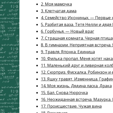
2. Моя мамочка
3. Клетчатая дама
4. Семейство Икониных. — Первые 
5. Разбитая ваза. Тетя Нелли и дяд
6. Горбунья. — Новый враг
7. Страшная комната. Черная птица
8. В гимназии. Неприятная встреча.
9. Травля. Японка. Единица
10. Филька пропал. Меня хотят нак
11. Маленький друг и ливерная кол
12. Сюрприз. Фискалка. Робинзон и
13. Яшку травят. Изменница. Граф
14. Моя жизнь. Дядина ласка. Драка
15. Бал. Снова Нюрочка
16. Неожиданная встреча. Мазурка
17. Происшествие. Чужая вина
18. Раскаяние