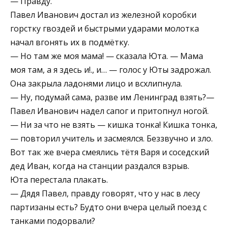
— Правду.
Павел Иванович достал из железной коробки
горстку гвоздей и быстрыми ударами молотка
начал вгонять их в подмётку.
— Но там же моя мама! — сказала Юта. — Мама
моя там, а я здесь и!., и… — голос у Юты задрожал.
Она закрыла ладонями лицо и всхлипнула.
— Ну, подумай сама, разве им Ленинград взять?—
Павел Иванович надел сапог и притопнул ногой.
— Ни за что не взять — кишка тонка! Кишка тонка,
— повторил учитель и засмеялся. Беззвучно и зло.
Вот так же вчера смеялись тётя Варя и соседский
дед Иван, когда на станции раздался взрыв.
Юта перестала плакать.
— Дядя Павел, правду говорят, что у нас в лесу
партизаны есть? Будто они вчера целый поезд с
танками подорвали?