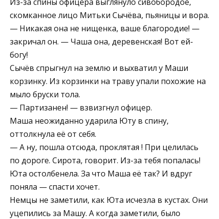
Из-за спины офицера выглянуло сивобородое,
скомканное лицо Митьки Сычёва, пьяницы и вора.
— Никакая она не нищенка, ваше благородие! —
закричал он. — Чаша она, деревенская! Вот ей-
богу!
Сычёв спрыгнул на землю и выхватил у Маши
корзинку. Из корзинки на траву упали похожие на
мыло бруски тола.
— Партизанен! — взвизгнул офицер.
Маша неожиданно ударила Юту в спину,
оттолкнула её от себя.
— А ну, пошла отсюда, проклятая ! При целилась
по дороге. Сирота, говорит. Из-за тебя попалась!
Юта остолбенела. За что Маша её так? И вдруг
поняла — спасти хочет.
Немцы не заметили, как Юта исчезла в кустах. Они
уцепились за Машу. А когда заметили, было