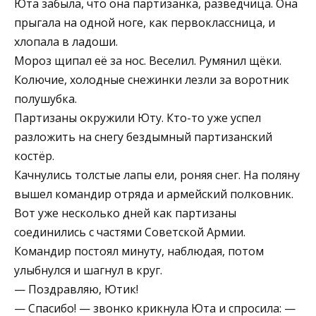
Юта забыла, что она партизанка, разведчица. Она
прыгала на одной ноге, как первоклассница, и
хлопала в ладоши.
Мороз щипал её за нос. Веселил. Румянил щёки.
Колючие, холодные снежинки лезли за воротник
полушубка.
Партизаны окружили Юту. Кто-то уже успел
разложить на снегу бездымный партизанский
костёр.
Качнулись толстые лапы ели, роняя снег. На поляну
вышел командир отряда и армейский полковник.
Вот уже несколько дней как партизаны
соединились с частями Советской Армии.
Командир постоял минуту, наблюдая, потом
улыбнулся и шагнул в круг.
— Поздравляю, Ютик!
— Спасибо! — звонко крикнула Юта и спросила: —