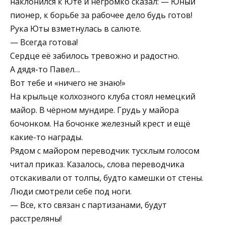
наклонился к Юте и негромко сказал: — Юный
пионер, к борьбе за рабочее дело будь готов!
Рука Юты взметнулась в салюте.
— Всегда готова!
Сердце её забилось тревожно и радостно.
А дядя-то Павел…
Вот тебе и «ничего не знаю!»
На крыльце колхозного клуба стоял немецкий
майор. В чёрном мундире. Грудь у майора
бочонком. На бочонке железный крест и ещё
какие-то награды.
Рядом с майором переводчик тусклым голосом
читал приказ. Казалось, слова переводчика
отскакивали от толпы, будто камешки от стены.
Люди смотрели себе под ноги.
— Все, кто связан с партизанами, будут
расстреляны!