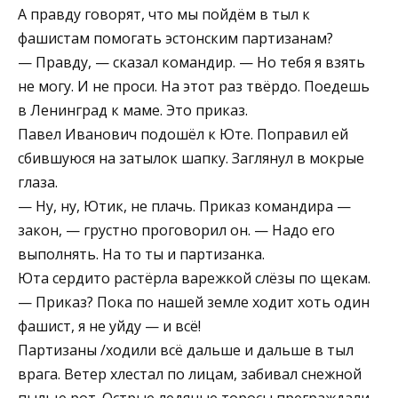
А правду говорят, что мы пойдём в тыл к
фашистам помогать эстонским партизанам?
— Правду, — сказал командир. — Но тебя я взять
не могу. И не проси. На этот раз твёрдо. Поедешь
в Ленинград к маме. Это приказ.
Павел Иванович подошёл к Юте. Поправил ей
сбившуюся на затылок шапку. Заглянул в мокрые
глаза.
— Ну, ну, Ютик, не плачь. Приказ командира —
закон, — грустно проговорил он. — Надо его
выполнять. На то ты и партизанка.
Юта сердито растёрла варежкой слёзы по щекам.
— Приказ? Пока по нашей земле ходит хоть один
фашист, я не уйду — и всё!
Партизаны /ходили всё дальше и дальше в тыл
врага. Ветер хлестал по лицам, забивал снежной
пылью рот. Острые ледяные торосы преграждали