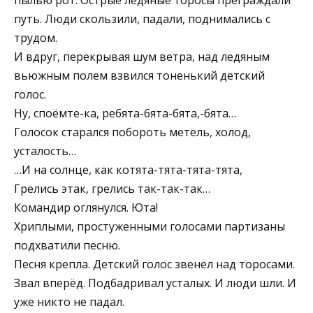
путь. Люди скользили, падали, поднимались с
трудом.
И вдруг, перекрывая шум ветра, над ледяным
вьюжным полем взвился тоненький детский
голос.
Ну, споёмте-ка, ребята-бята-бята,-бята…
Голосок старался побороть метель, холод,
усталость…
…И на солнце, как котята-тята-тята-тята,
Грелись этак, грелись так-так-так…
Командир оглянулся. Юта!
Хриплыми, простуженными голосами партизаны
подхватили песню.
Песня крепла. Детский голос звенел над торосами.
Звал вперёд. Подбадривал усталых. И люди шли. И
уже никто не падал.