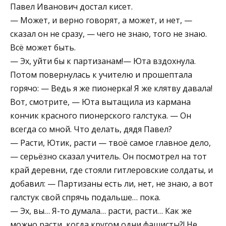
Павел Иванович достал кисет.
— Может, и верно говорят, а может, и нет, —
сказал он не сразу, — чего не знаю, того не знаю.
Всё может быть.
— Эх, уйти бы к партизанам!— Юта вздохнула.
Потом повернулась к учителю и прошептала
горячо: — Ведь я же пионерка! Я же клятву давала!
Вот, смотрите, — Юта вытащила из кармана
кончик красного пионерского галстука. — Он
всегда со мной. Что делать, дядя Павел?
— Расти, Ютик, расти — твоё самое главное дело,
— серьёзно сказал учитель. Он посмотрел на тот
край деревни, где стояли гитлеровские солдаты, и
добавил: — Партизаны есть ли, нет, не знаю, а вот
галстук свой спрячь подальше… пока.
— Эх, вы… Я-то думала… расти, расти… Как же
можно расти, когда кругом одни фашисты?! Не