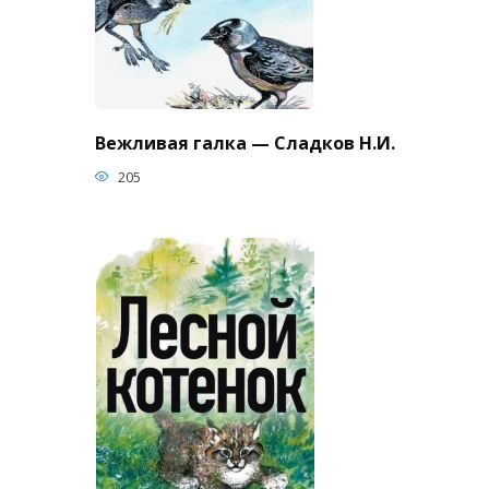
Вежливая галка — Сладков Н.И.
205