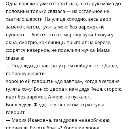
Одна варежка уже готова была, а вторую мама до
половины только связала — на остальное не
хватило шерсти. На улице холодно, весь двор
замело снегом, гулять меня без варежек не
пускают — боятся, что отморожу руки. Сижу я у
окна, смотрю, как синицы прыгают на берёзе,
ссорятся: наверное, не поделили жучка. Мама
сказала:
— Подожди до завтра: утром пойду к тёте Даше,
попрошу шерсти.
Хорошо ей говорить «до завтра», когда я сегодня
гулять хочу! Вон со двора к нам дядя Федя, сторож,
идёт без варежек. А меня не пускают.
Вошёл дядя Федя, снег веником отряхнул и
говорит:
— Мария Ивановна, там дрова на верблюдах
привезли. Будете брать? Хорошие дрова,