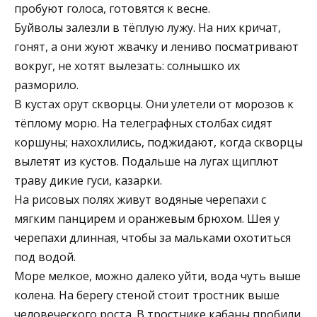
пробуют голоса, готовятся к весне.
Буйволы залезли в тёплую лужу. На них кричат,
гонят, а они жуют жвачку и лениво посматривают
вокруг, не хотят вылезать: солнышко их
разморило.
В кустах орут скворцы. Они улетели от морозов к
тёплому морю. На телеграфных столбах сидят
коршуны; нахохлились, поджидают, когда скворцы
вылетят из кустов. Подальше на лугах щиплют
траву дикие гуси, казарки.
На рисовых полях живут водяные черепахи с
мягким панцирем и оранжевым брюхом. Шея у
черепахи длинная, чтобы за мальками охотиться
под водой.
Море мелкое, можно далеко уйти, вода чуть выше
колена. На берегу стеной стоит тростник выше
человеческого роста. В тростнике кабаны пробили