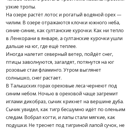
узкие тропы.
На озере растёт лотос и рогатый водяной орех —
чилим. В озере отражаются клочки южного неба,
синие-синие, как султанские курочки. Как ни тепло
в Ленкорани в январе, а султанские курочки ушли
дальше на юг, где ещё теплее.
Иногда налетит северный ветер, пойдёт снег,
птицы заволнуются, загалдят, потянутся на юг
розовые стаи фламинго. Утром выглянет
солнышко, снег растает.
В Талышских горах ореховые леса чернеют под
синим небом. Ночью в ореховой чаще загремит
иглами дикобраз, сычик крикнет на вершине дуба.
Сычик увидел, как тигр бесшумно идёт по оленьим
следам. Вобрал когти, и лапы стали мягкие, как
подушки. Не треснет под тигриной лапой сучок, не