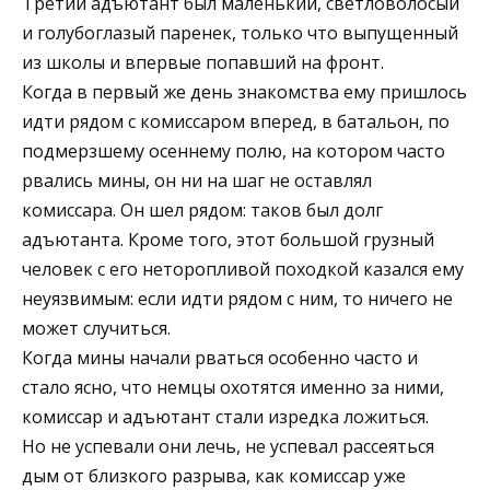
Третий адъютант был маленький, светловолосый
и голубоглазый паренек, только что выпущенный
из школы и впервые попавший на фронт.
Когда в первый же день знакомства ему пришлось
идти рядом с комиссаром вперед, в батальон, по
подмерзшему осеннему полю, на котором часто
рвались мины, он ни на шаг не оставлял
комиссара. Он шел рядом: таков был долг
адъютанта. Кроме того, этот большой грузный
человек с его неторопливой походкой казался ему
неуязвимым: если идти рядом с ним, то ничего не
может случиться.
Когда мины начали рваться особенно часто и
стало ясно, что немцы охотятся именно за ними,
комиссар и адъютант стали изредка ложиться.
Но не успевали они лечь, не успевал рассеяться
дым от близкого разрыва, как комиссар уже