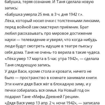
бабушка, теряя сознание. И Таня сделала новую
запись:
«Бабушка умерла 25 янв. в 3 ч. дня 1942 г.».
Лёка, который носил очки с толстенными линзами,
перед войной сам смастерил приёмник. Брат
любил рассказывать про мировое достижение
науки — телевидение и уверял, что когда-нибудь
люди будут смотреть идущие в театре пьесы у
себя дома. Таня не очень-то верила в такие чудеса.
«Лёка умер 17 марта в 5 час. утра 1942», — сделала
Таня следующую запись.
У дяди Васи, кроме стола и кровати, ничего не
было — пространство в комнате занимали книги.
Эти книги дядя Вася жёг в блокадную зиму, и у
печки собиралась вся семья. На Новый год он
подарил Тане «Мифы Древней Греции».
«Дядя Вася умер 13 апр. 2 ч. ночи 1942», — записала