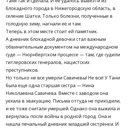
Таня так и сделала. И её удалось вывезти из
блокадного города в Нижегородскую область, в
селение Шатки. Только болезни, полученные в
голодную зиму, нагнали её и там.
Теперь в этом месте стоит ей памятник.
А дневник блокадной девочки стал важным
обвинительным документом на международном
суде — Нюрнбергском процессе — там, где судили
гитлеровских генералов, нацистских
преступников.
Но только не все умерли Савичевы! Не все! У Тани
была ещё одна старшая сестра — Нина
Николаевна Савичева. Вместе с заводом она
уехала в эвакуацию. Письма оттуда не приходили,
и её тоже считали умершей. Однако она выжила и
вернулась после войны в родной город. Она и
нашла печальный дневник младшей сестрёнки. И