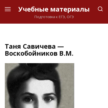
Перейти
Учебные материалы
к
содержанию
Подготовка к ЕГЭ, ОГЭ
Таня Савичева —
Воскобойников В.М.