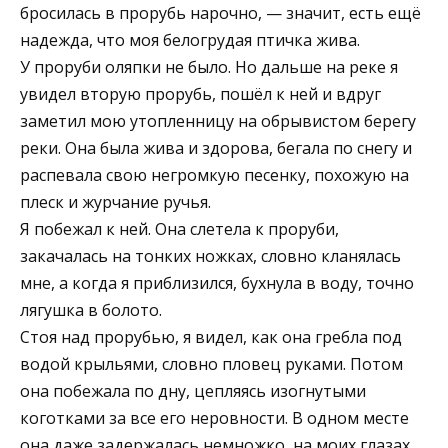
бросилась в прорубь нарочно, — значит, есть ещё
надежда, что моя белогрудая птичка жива.
У проруби оляпки не было. Но дальше на реке я
увидел вторую прорубь, пошёл к ней и вдруг
заметил мою утопленницу на обрывистом берегу
реки. Она была жива и здорова, бегала по снегу и
распевала свою негромкую песенку, похожую на
плеск и журчание ручья.
Я побежал к ней. Она слетела к проруби,
закачалась на тонких ножках, словно кланялась
мне, а когда я приблизился, бухнула в воду, точно
лягушка в болото.
Стоя над прорубью, я видел, как она гребла под
водой крыльями, словно пловец руками. Потом
она побежала по дну, цепляясь изогнутыми
коготками за все его неровности. В одном месте
она даже задержалась немножко, на моих глазах