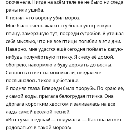
окоченела. Нигде на всём теле её не было ни следа
раны или ушиба.
Я понял, что ворону убил мороз.
Мне было очень жалко эту большую крепкую
птицу, замёрзшую тут, посреди сугробов. Я утешал
себя мыслью, что не все птицы погибли в эти дни.
Наверно, мне удастся ещё сегодня поймать какую-
нибудь полумёртвую птичку. Я снесу её домой,
обогрею, накормлю и буду держать до весны.
Словно в ответ на мои мысли, невдалеке
послышалось тихое щебетанье.
Я поднял глаза. Впереди была прорубь. По краю её,
у самой воды, прыгала белогрудая птичка. Она
дёргала коротким хвостом и заливалась на все
лады самой весёлой песней.
«Вот сумасшедшая! — подумал я. — Как она может
радоваться в такой мороз?»