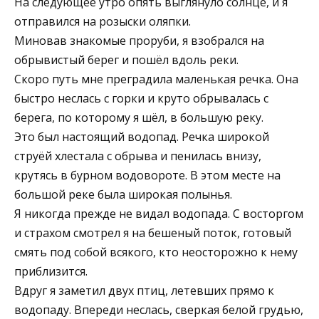
На следующее утро опять выглянуло солнце, и я
отправился на розыски оляпки.
Миновав знакомые проруби, я взобрался на
обрывистый берег и пошёл вдоль реки.
Скоро путь мне преградила маленькая речка. Она
быстро неслась с горки и круто обрывалась с
берега, по которому я шёл, в большую реку.
Это был настоящий водопад. Речка широкой
струёй хлестала с обрыва и пенилась внизу,
крутясь в бурном водовороте. В этом месте на
большой реке была широкая полынья.
Я никогда прежде не видал водопада. С восторгом
и страхом смотрел я на бешеный поток, готовый
смять под собой всякого, кто неосторожно к нему
приблизится.
Вдруг я заметил двух птиц, летевших прямо к
водопаду. Впереди неслась, сверкая белой грудью,