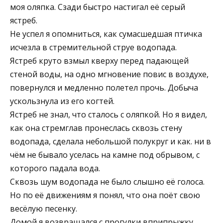
моя оляпка. Сзади быстро настигал её серый
ястреб.
Не успел я опомниться, как сумасшедшая птичка
исчезла в стремительной струе водопада.
Ястреб круто взмыл кверху перед падающей
стеной воды, на одно мгновение повис в воздухе,
повернулся и медленно полетел прочь. Добыча
ускользнула из его когтей.
Ястреб не знал, что сталось с оляпкой. Но я видел,
как она стремглав пронеслась сквозь стену
водопада, сделала небольшой полукруг и как. ни в
чём не бывало уселась на камне под обрывом, с
которого падала вода.
Сквозь шум водопада не было слышно её голоса.
Но по её движениям я понял, что она поёт свою
весёлую песенку.
Домой я возвращался с прогулки вприпрыжку.