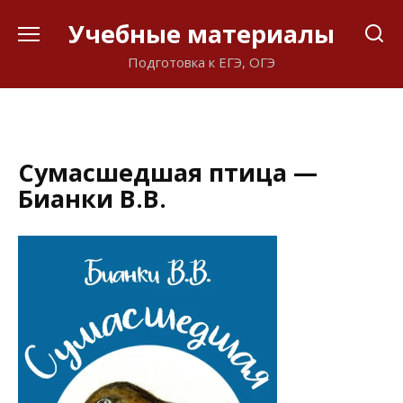
Перейти
Учебные материалы
к
содержанию
Подготовка к ЕГЭ, ОГЭ
Сумасшедшая птица —
Бианки В.В.