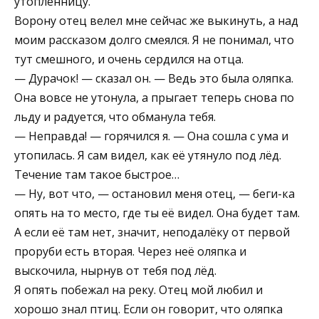
утопленницу.
Ворону отец велел мне сейчас же выкинуть, а над
моим рассказом долго смеялся. Я не понимал, что
тут смешного, и очень сердился на отца.
— Дурачок! — сказал он. — Ведь это была оляпка.
Она вовсе не утонула, а прыгает теперь снова по
льду и радуется, что обманула тебя.
— Неправда! — горячился я. — Она сошла с ума и
утопилась. Я сам видел, как её утянуло под лёд.
Течение там такое быстрое…
— Ну, вот что, — остановил меня отец, — беги-ка
опять на то место, где ты её видел. Она будет там.
А если её там нет, значит, неподалёку от первой
проруби есть вторая. Через неё оляпка и
выскочила, нырнув от тебя под лёд.
Я опять побежал на реку. Отец мой любил и
хорошо знал птиц. Если он говорит, что оляпка